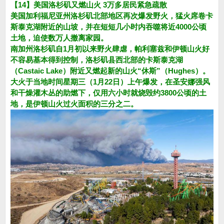
【14】美国洛杉矶又燃山火 3万多居民紧急疏散
美国加利福尼亚州洛杉矶北部地区再次爆发野火，猛火席卷卡
斯泰克湖附近的山坡，并在短短几小时内吞噬将近4000公顷
土地，迫使数万人撤离家园。
南加州洛杉矶自1月初以来野火肆虐，帕利塞兹和伊顿山火好
不容易基本得到控制，洛杉矶县西北部的卡斯泰克湖
（Castaic Lake）附近又燃起新的山火“休斯”（Hughes）。
大火于当地时间星期三（1月22日）上午爆发，在圣安娜强风
和干燥灌木丛的助燃下，仅用六小时就烧毁约3800公顷的土
地，是伊顿山火过火面积的三分之二。