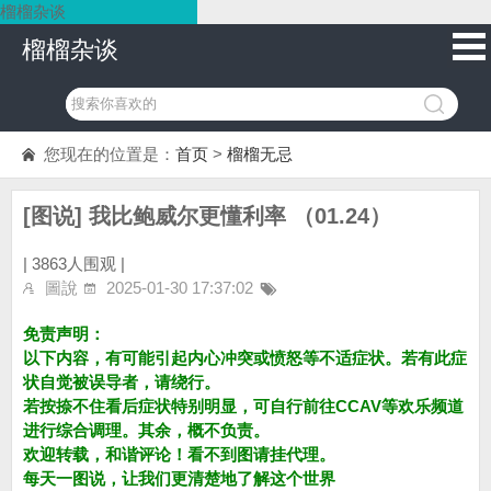
榴榴杂谈
榴榴杂谈
您现在的位置是：
首页
>
榴榴无忌
[图说] 我比鲍威尔更懂利率 （01.24）
|
3863人围观 |
圖說
2025-01-30 17:37:02
免责声明：
以下内容，有可能引起内心冲突或愤怒等不适症状。若有此症
状自觉被误导者，请绕行。
若按捺不住看后症状特别明显，可自行前往CCAV等欢乐频道
进行综合调理。其余，概不负责。
欢迎转载，和谐评论！看不到图请挂代理。
每天一图说，让我们更清楚地了解这个世界