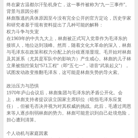
终在蒙古温都尔汗坠机身亡，这一事件被称为“九一三事件”。
背景与原因分析
林彪叛逃的具体原因至今没有完全公开的官方定论，历史学家
和研究者基于现有资料提出了几种可能的解释：
权力斗争与失宠
在1969年的中共九大上，林彪被正式写入党章作为毛泽东的
接班人，地位达到顶峰。然而，随着文化大革命的深入，林彪
与毛泽东在政策和权力分配上的分歧逐渐显现。毛开始对林彪
及其派系（尤其是军队中的影响力）产生戒心。林彪的儿子林
立果被指控策划“571工程”（即“五七一”，谐音“武装起义”），
试图发动政变推翻毛泽东，这可能是林彪失势的导火索。
政治压力与恐惧
1970年庐山会议后，林彪集团与毛泽东的矛盾公开化。会
上，林彪支持者提议设立国家主席职位（暗指毛泽东应复
任），但被毛否决并视为对其权威的挑战。此后，毛通过周恩
来等人逐步削弱林彪的势力。林彪可能意识到自己处境危险，
担心遭到清算。
个人动机与家庭因素