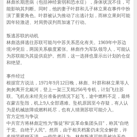
林彪长期患病（包括神经衰弱和恐水症），身体状况不佳，可
能影响其判断。同时，他的妻子叶群和儿子林立果在事件中扮
演了重要角色。叶群被认为推动了出逃计划，而林立果则可能
因年轻激进、对局势误判而加速了行动。
叛逃苏联的动机
林彪选择逃往苏联可能与中苏关系恶化有关。1969年中苏边
境冲突后，两国关系极度紧张。林彪作为军队领导人，可能认
为苏联能为其提供庇护。然而，这一选择也显示出计划的仓促
和绝望。
事件经过
根据官方说法，1971年9月12日晚，林彪、叶群和林立果等人
匆匆离开北戴河，登上一架三叉戟256号专机，计划飞往苏
联。飞机在未经充分准备的情况下起飞，途中燃料不足，最终
在蒙古坠毁，机上9人全部遇难。坠机原因至今存疑，有人认
为是机械故障或燃料耗尽，也有人猜测苏联可能介入。
官方定性与争议
中共官方将林彪定性为“叛徒”和“反革命集团头目”，称其“自绝
于党、自绝于人民”。然而，由于相关档案仍未完全解密，许
多细节模糊不清。一些学者认为，林彪叛逃可能是被迫无奈，