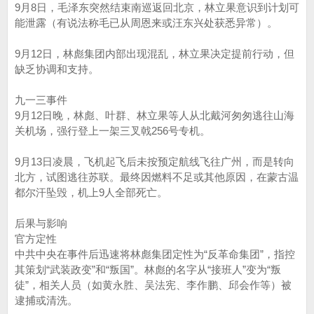
9月8日，毛泽东突然结束南巡返回北京，林立果意识到计划可
能泄露（有说法称毛已从周恩来或汪东兴处获悉异常）。
9月12日，林彪集团内部出现混乱，林立果决定提前行动，但
缺乏协调和支持。
九一三事件
9月12日晚，林彪、叶群、林立果等人从北戴河匆匆逃往山海
关机场，强行登上一架三叉戟256号专机。
9月13日凌晨，飞机起飞后未按预定航线飞往广州，而是转向
北方，试图逃往苏联。最终因燃料不足或其他原因，在蒙古温
都尔汗坠毁，机上9人全部死亡。
后果与影响
官方定性
中共中央在事件后迅速将林彪集团定性为“反革命集团”，指控
其策划“武装政变”和“叛国”。林彪的名字从“接班人”变为“叛
徒”，相关人员（如黄永胜、吴法宪、李作鹏、邱会作等）被
逮捕或清洗。