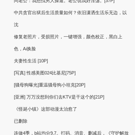
问老公：我想找男人操逼。老公说我好淫荡。[37P]
中共贪官出狱后生活质量如何？依旧潇洒生活乐无边，以
沈
修复老照片，受损照片，一键增强，颜色校正，黑白上
色，Ai换脸
夫妻性生活 [10P]
[写真] 性感美图024比基尼[75P]
[骚母狗曝光]重温骚母狗小坦克[20P]
[亚洲] 万万没想到你们去KTV是干这个的[21P]
《怪诞小镇》这部动漫太治愈了
已删除
连做4季，b站均分9.7。打码、消音、删减后，《守护解放