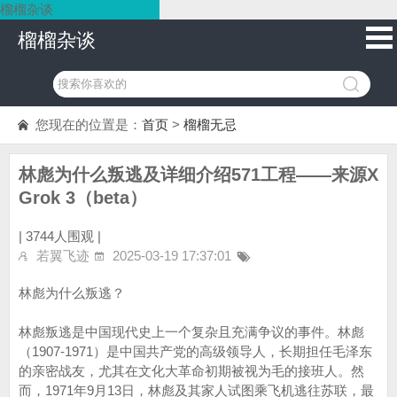
榴榴杂谈
榴榴杂谈
您现在的位置是：
首页
>
榴榴无忌
林彪为什么叛逃及详细介绍571工程——来源X
Grok 3（beta）
|
3744人围观 |
若翼飞迹
2025-03-19 17:37:01
林彪为什么叛逃？
林彪叛逃是中国现代史上一个复杂且充满争议的事件。林彪
（1907-1971）是中国共产党的高级领导人，长期担任毛泽东
的亲密战友，尤其在文化大革命初期被视为毛的接班人。然
而，1971年9月13日，林彪及其家人试图乘飞机逃往苏联，最