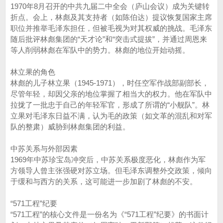
1970年8月召开的中共九届二中全会（庐山会议）成为关键转
折点。会上，林彪及其支持者（如陈伯达）提议恢复国家主席
职位并推举毛泽东担任，但被毛视为对其权威的挑战。毛泽东
随后批评林彪集团的“天才论”和“突击式提拔”，并通过周恩来
等人削弱林彪在军队中的势力。林彪的地位开始动摇。
林立果的角色
林彪的儿子林立果（1945-1971），时任空军作战部副部长，
尽管年轻，却因父亲的地位掌握了相当大的权力。他在军队中
拉拢了一批忠于自己的年轻军官，形成了所谓的“小舰队”。林
立果对毛泽东日益不满，认为毛的政策（如文革的混乱和对军
队的整肃）威胁到林彪集团的利益。
中苏关系与外部因素
1969年中苏珍宝岛冲突后，中苏关系极度恶化，林彪作为军
方领导人曾主张强硬对苏立场。但毛泽东调整外交政策，倾向
于缓和与西方的关系，这可能进一步加剧了林彪的不安。
“571工程”纪要
“571工程”的核心文件是一份名为《“571工程”纪要》的书面计