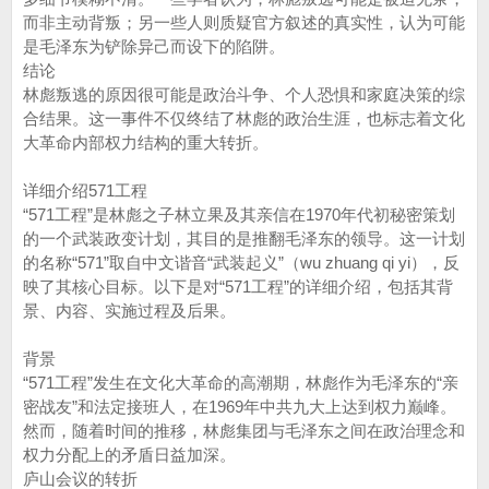
而非主动背叛；另一些人则质疑官方叙述的真实性，认为可能
是毛泽东为铲除异己而设下的陷阱。
结论
林彪叛逃的原因很可能是政治斗争、个人恐惧和家庭决策的综
合结果。这一事件不仅终结了林彪的政治生涯，也标志着文化
大革命内部权力结构的重大转折。
详细介绍571工程
“571工程”是林彪之子林立果及其亲信在1970年代初秘密策划
的一个武装政变计划，其目的是推翻毛泽东的领导。这一计划
的名称“571”取自中文谐音“武装起义”（wu zhuang qi yi），反
映了其核心目标。以下是对“571工程”的详细介绍，包括其背
景、内容、实施过程及后果。
背景
“571工程”发生在文化大革命的高潮期，林彪作为毛泽东的“亲
密战友”和法定接班人，在1969年中共九大上达到权力巅峰。
然而，随着时间的推移，林彪集团与毛泽东之间在政治理念和
权力分配上的矛盾日益加深。
庐山会议的转折