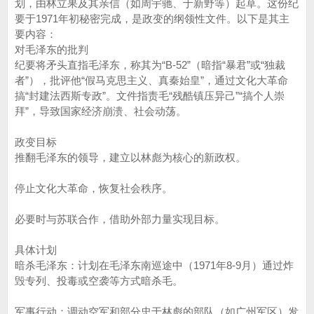
划，由林立果及其亲信（如周宇驰、于新野等）起草。这份纪
要于1971年初秘密完成，是政变的纲领性文件。以下是其主
要内容：
对毛泽东的批判
纪要将矛头直指毛泽东，称其为“B-52”（暗指“暴君”或“独裁
者”），批评他“假马克思主义、真秦始皇”，通过文化大革命
搞“封建法西斯专政”。文件指责毛“残酷镇压异己”“搞个人崇
拜”，导致国家经济崩溃、社会动荡。
政变目标
推翻毛泽东的领导，建立以林彪为核心的新政权。
停止文化大革命，恢复社会秩序。
必要时与苏联合作，借助外部力量实现目标。
具体计划
暗杀毛泽东：计划在毛泽东南巡途中（1971年8-9月）通过炸
毁专列、投毒或空袭等方式暗杀毛。
军事行动：调动空军和部分忠于林彪的部队（如广州军区）发