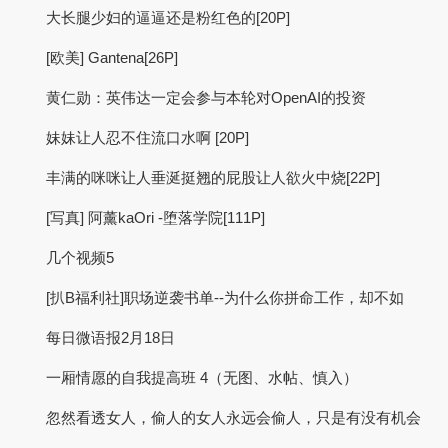
大长腿少妇的逼逼还是粉红色的[20P]
[欧美] Gantena[26P]
黄仁勋：英伟达一定会参与本轮对OpenAI的投资
妹妹让人忍不住流口水啊 [20P]
丰满的咪咪让人垂涎挺翘的屁股让人欲火中烧[22P]
[写真] 阿薰kaOri -堕落学院[111P]
几个视频5
[扒B福利社]职场逆袭书单--为什么你拼命工作，却不如
每日微语报2月18日
一厢情愿的自我提高班 4（无图、水帖、慎入）
忽然看透女人，偷人的女人永远会偷人，只是有没有机会