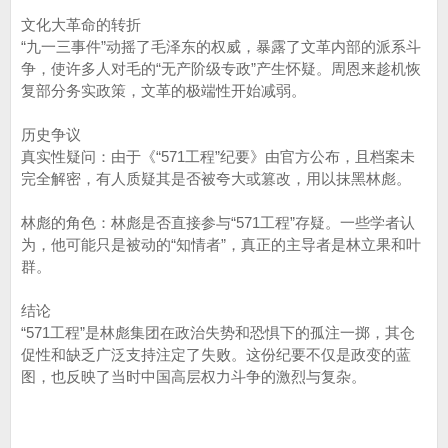
文化大革命的转折
“九一三事件”动摇了毛泽东的权威，暴露了文革内部的派系斗
争，使许多人对毛的“无产阶级专政”产生怀疑。周恩来趁机恢
复部分务实政策，文革的极端性开始减弱。
历史争议
真实性疑问：由于《“571工程”纪要》由官方公布，且档案未
完全解密，有人质疑其是否被夸大或篡改，用以抹黑林彪。
林彪的角色：林彪是否直接参与“571工程”存疑。一些学者认
为，他可能只是被动的“知情者”，真正的主导者是林立果和叶
群。
结论
“571工程”是林彪集团在政治失势和恐惧下的孤注一掷，其仓
促性和缺乏广泛支持注定了失败。这份纪要不仅是政变的蓝
图，也反映了当时中国高层权力斗争的激烈与复杂。