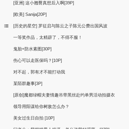
[亚洲] 这小翘臀真想后入啊[39P]
[欧美] Sanija[20P]
[历史的星空] 罗征启与陈云之子陈元公费出国风波
一等奖作品，太精辟了，不得不服！
鬼胎+防水素图[30P]
伤心可以走医保吗？[10P]
对不起，郭有才不能打动我
某陌群趣事[3P]
[原创]魔都绿帽夫妻情趣吊带黑丝赴约单男活动拍摄衣
领导用阳谋给你树敌怎么办？
美女过生日自拍 [10P]