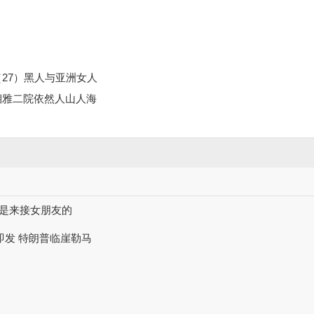
27）黑人与亚洲女人
湘雅二院依然人山人海
我是来接女朋友的
一触即发 特朗普临崖勒马