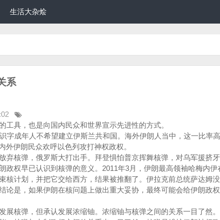
生活大杂烩
关系
:02
的工具，也是向国内民众和世界宣示先进性的方式。
伊朗识字成年人不希望建立伊斯兰共和国。海外伊朗人当中，这一比率
海内外伊朗民众欢呼以色列攻打神权政权。
放弃核弹，俄罗斯大打出手。拜登惧怕普京挥舞核弹，对乌军援挤牙
朗政权早已认识到核弹的意义。2011年3月，伊朗最高领袖哈梅内伊
束核计划，并把它交给西方，结果被推翻了。伊拉克前总统萨达姆没
结论是，如果伊朗在核问题上做出重大妥协，最终可能会给伊朗政权
发展核弹，但承认发展浓缩铀。浓缩铀与核弹之间的关系一目了然。