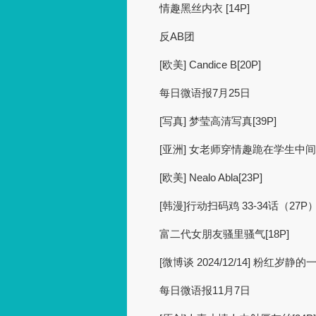
情趣黑丝内衣 [14P]
反AB团
[欧美] Candice B[20P]
每日微语报7月25日
[写真] 梦莹高清写真[39P]
[亚洲] 女老师穿情趣跪在学生中间
[欧美] Nealo Abla[23P]
[韩漫]行动扫码鸡 33-34话（27P
富二代女朋友骚里骚气[18P]
[微博谈 2024/12/14] 粉红岁
每日微语报11月7日