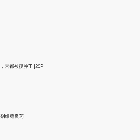
，穴都被摸肿了 [29P
）
静的一剂维稳良药