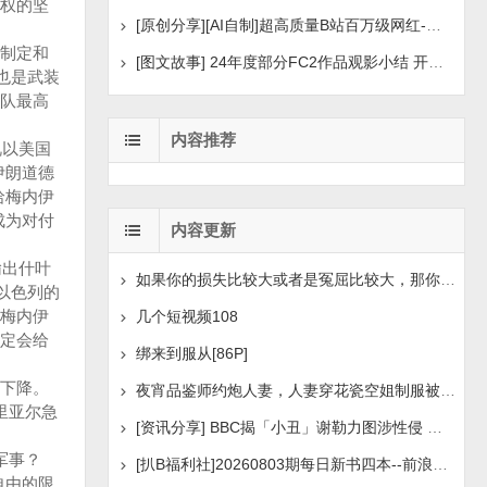
权的坚
[原创分享][AI自制]超高质量B站百万级网红-河野华粉丝
制定和
[图文故事] 24年度部分FC2作品观影小结 开年王炸后续
也是武装
队最高
内容推荐
视以美国
伊朗道德
哈梅内伊
成为对付
内容更新
输出什叶
如果你的损失比较大或者是冤屈比较大，那你想挽回损失或
以色列的
梅内伊
几个短视频108
定会给
绑来到服从[86P]
下降。
夜宵品鉴师约炮人妻，人妻穿花瓷空姐制服被操[14P+1V]
。里亚尔急
[资讯分享] BBC揭「小丑」谢勒力图涉性侵 疑化名诱骗
m
军事？
[扒B福利社]20260803期每日新书四本--前浪后浪、实锤：
自由的限