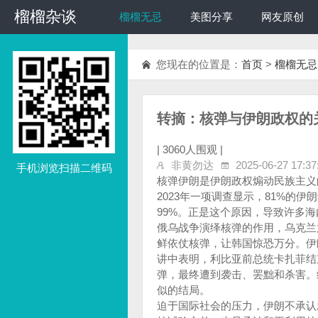
榴榴杂谈
榴榴杂谈
榴榴无忌
美图分享
网友原创
您现在的位置是：
首页
>
榴榴无忌
转摘：核弹与伊朗政权的
|
3060人围观 |
非黄勿达
2025-06-27 17:37
手机浏览扫描二维码
核弹伊朗是伊朗政权煽动民族主义
2023年一项调查显示，81%的
99%。正是这个原因，导致许多
俄乌战争演绎核弹的作用，乌克兰
鲜依仗核弹，让韩国惊恐万分。伊
讲中表明，利比亚前总统卡扎菲结
弹，最终遭到袭击、罢黜和杀害。
似的结局。
迫于国际社会的压力，伊朗不承认