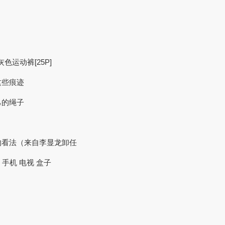
灰色运动裤[25P]
这些痕迹
己的绳子
的看法（来自李显龙卸任
 手机 电视 盒子