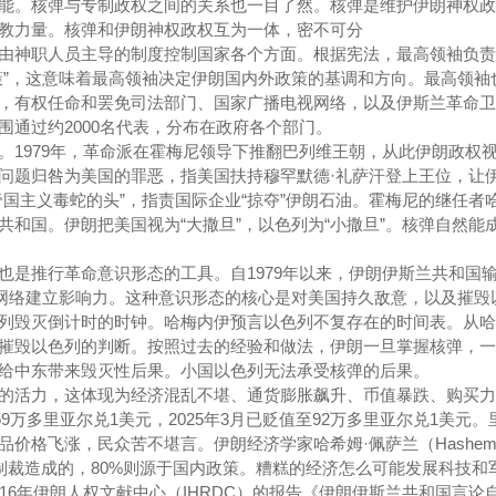
能。核弹与专制政权之间的关系也一目了然。核弹是维护伊朗神权政
教力量。核弹和伊朗神权政权互为一体，密不可分
由神职人员主导的制度控制国家各个方面。根据宪法，最高领袖负责
策”，这意味着最高领袖决定伊朗国内外政策的基调和方向。最高领袖
，有权任命和罢免司法部门、国家广播电视网络，以及伊斯兰革命卫
围通过约2000名代表，分布在政府各个部门。
。1979年，革命派在霍梅尼领导下推翻巴列维王朝，从此伊朗政权
问题归咎为美国的罪恶，指美国扶持穆罕默德·礼萨汗登上王位，让
帝国主义毒蛇的头”，指责国际企业“掠夺”伊朗石油。霍梅尼的继任者
共和国。伊朗把美国视为“大撒旦”，以色列为“小撒旦”。核弹自然能
也是推行革命意识形态的工具。自1979年以来，伊朗伊斯兰共和国
等网络建立影响力。这种意识形态的核心是对美国持久敌意，以及摧毁
列毁灭倒计时的时钟。哈梅内伊预言以色列不复存在的时间表。从哈
摧毁以色列的判断。按照过去的经验和做法，伊朗一旦掌握核弹，一
给中东带来毁灭性后果。小国以色列无法承受核弹的后果。
的活力，这体现为经济混乱不堪、通货膨胀飙升、币值暴跌、购买力
59万多里亚尔兑1美元，2025年3月已贬值至92万多里亚尔兑1美元
价格飞涨，民众苦不堪言。伊朗经济学家哈希姆·佩萨兰（Hashe
低迷是制裁造成的，80%则源于国内政策。糟糕的经济怎么可能发展科技和
16年伊朗人权文献中心（IHRDC）的报告《伊朗伊斯兰共和国言论