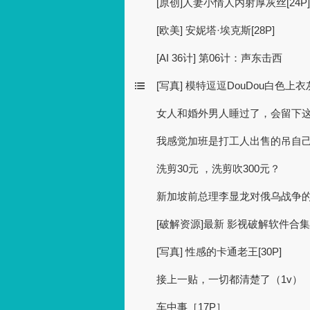
[原创]人妻小情人内射厚灰丝[24P]
[欧美] 安妮塔·埃克斯[28P]
[AI 36计] 第06计：声东击西
[写真] 模特逗逗DouDou白色上衣
女人和婚外男人睡过了，会留下
我感觉加班是打工人出售的吊自
洗剪30元 ，洗剪吹300元？
新加坡前总理李显龙对俄乌战争
[破解资源]最新 影视破解软件合集
[写真] 性感的卡通老王[30P]
接上一贴，一切都清楚了（1v）
车中事［17P］