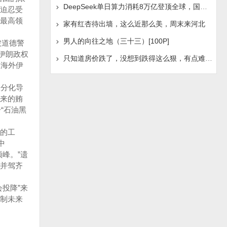
DeepSeek单日算力消耗8万亿登顶全球，国产AI浪潮是否迎
迫忍受
最高领
家有红杏待出墙，这么近那么美，周末来河北
男人的向往之地（三十三）[100P]
被道德警
伊朗政权
只知道房价跌了，没想到跌得这么狠，有点难受啊！
。海外伊
极分化导
来的贿
“石油黑
的工
中
峰。”遗
并驾齐
投降”来
制未来