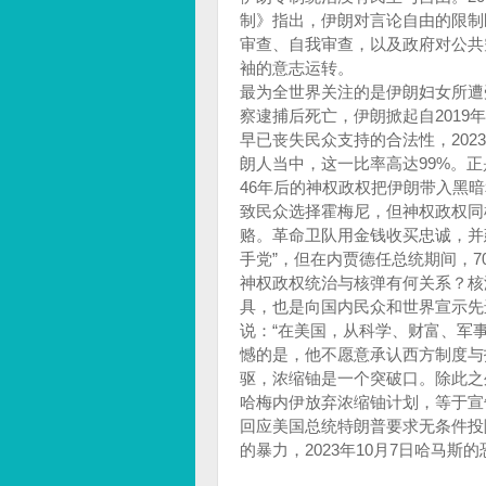
制》指出，伊朗对言论自由的限制
审查、自我审查，以及政府对公共
袖的意志运转。
最为全世界关注的是伊朗妇女所遭受
察逮捕后死亡，伊朗掀起自2019
早已丧失民众支持的合法性，202
朗人当中，这一比率高达99%。
46年后的神权政权把伊朗带入黑
致民众选择霍梅尼，但神权政权同
赂。革命卫队用金钱收买忠诚，并
手党”，但在内贾德任总统期间，7
神权政权统治与核弹有何关系？核
具，也是向国内民众和世界宣示先
说：“在美国，从科学、财富、军
憾的是，他不愿意承认西方制度与
驱，浓缩铀是一个突破口。除此之
哈梅内伊放弃浓缩铀计划，等于宣
回应美国总统特朗普要求无条件投
的暴力，2023年10月7日哈马