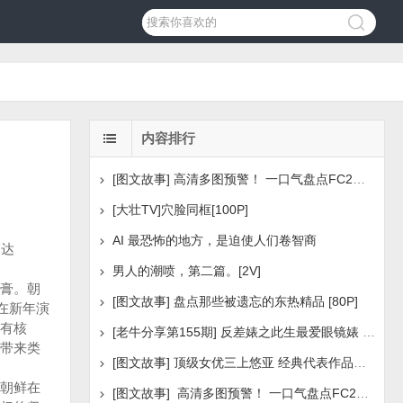
内容排行
[图文故事] 高清多图预警！ 一口气盘点FC2美少女系列之
[大壮TV]穴脸同框[100P]
AI 最恐怖的地方，是迫使人们卷智商
高达
男人的潮喷，第二篇。[2V]
膏。朝
[图文故事] 盘点那些被遗忘的东热精品 [80P]
在新年演
有核
[老牛分享第155期] 反差婊之此生最爱眼镜婊 [160P]
带来类
[图文故事] 顶级女优三上悠亚 经典代表作品盘点 [288P
朝鲜在
[图文故事] 高清多图预警！ 一口气盘点FC2美少女系列