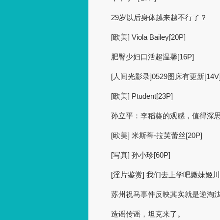
29岁以后身体越来越不行了？
[欧美] Viola Bailey[20P]
肥臀少妇口活超温馨[16P]
[人间光影录]0529图床有更新[14V
[欧美] Ptudent[23P]
孙立平：李稻葵的观感，值得深
[欧美] 米斯蒂-拉芙蕾丝[20P]
[写真] 孙小珍[60P]
[淫片鉴赏] 我们去上学吧嫩妹姬
苏州祝马事件反映其实就是逆淘
造谣传谣，坦克来了。