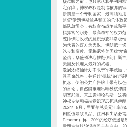
核试验之前，也只承认和平利用核
定保障，神权政权是制造核弹的宗
伊朗是一个专制国家，最高领袖用
监督“伊朗伊斯兰共和国的总体政
部队总司令，有权宣布战争或和平
指挥官的职务。最高领袖的权力范
统帅伊朗政权的意识形态非常极端
为代表的西方为天敌。伊朗把一切
沦丧和腐败。霍梅尼将美国称为“
坚信，华盛顿决心推翻伊朗伊斯兰
美国及代理人最好的武器。
发展浓缩铀计划不限于军事威慑，
派革命战略，并通过“抵抗轴心”
执念。伊朗公共广告牌上带有以色
的言论，自然能推理出唯独核弹能
胡塞武装、真主党和哈马斯，这将
神权专制和极端意识形态扼杀伊朗
2024年8月，里亚尔兑美元汇率为
剧贬值导致食品、住房和生活必需品
Pesaran）称，20%的经济
伊朗专制统治没有民主与自由。20