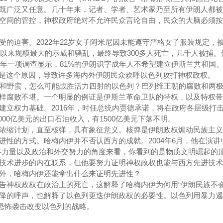
既广泛又任意。几十年来，记者、学者、艺术家乃至所有伊朗人都被
空间的管控，神权政府绝对不允许民众言论自由，民众的大脑必须按
的迫害。2022年22岁女子阿米尼因未能遵守严格女子服装规定，
年以来规模最大的示威和骚乱，最终导致300多人死亡，几千人被捕。
3年一项调查显示，81%的伊朗识字成年人不希望建立伊斯兰共和国
正是这个原因，导致许多海内外伊朗民众欢呼以色列攻打神权政权。
暗和野蛮，怎么可能战胜活力四射的以色列？巴列维王朝的腐败和两
样腐败不堪。一个明显的例证是伊斯兰革命卫队的特权，以及特权带
建立权力基础。2016年，时任总统内贾德承诺，将在政府各层级打击
000亿美元的出口石油收入，有1500亿美元下落不明。
浓缩计划，直至核弹，具有象征意义。核弹是伊朗政权煽动民族主义
进性的方式。哈梅内伊并不否认西方的成就。2004年6月，他在演讲
事力量以及政治和外交努力的角度来看，你看到的是物质文明崛起的顶
技术进步的内在联系，但他要努力证明神权政权也能与西方先进技术
外，哈梅内伊还能拿出什么来证明先进性？
告神权政权在政治上的死亡，这解释了哈梅内伊为何用“伊朗民族不会
降的呼声，也解释了以色列更迭伊朗政权的必要性。以色列用暴力遏
斯的恐怖袭击改变以色列的战略。