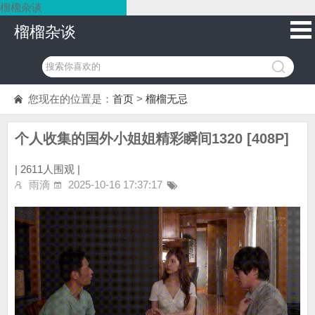
榴榴杂谈
榴榴杂谈
您现在的位置是：
首页
>
榴榴无忌
个人收集的国外小姐姐精彩瞬间1320 [408P]
|
2611人围观 |
雨滴
2025-10-16 17:37:17