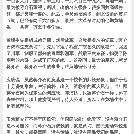
一百多人并了进来，毕业时，一共六百三十九人。黄埔一期，
最为被蒋介石重视，所以，出的名人很多，很多国共高级将
领，都是黄埔一期的。此后，学员越招越多，到北伐前的黄埔
五期，已经有两千六百多人。最后，大革命时期的七期黄埔
生，一共有一万五千多学生。
黄埔生先是组成教导团，然后成军，这就是着名的党军，蒋介
石依靠这支黄埔军，先后平定了祸害广东甚久的滇桂军，驱逐
了川军，制服了部分的粤军和湘军，然后三次东征，扫荡了陈
炯明的余部，达成了广东的统一。这期间，最大的赢家，就是
蒋介石，蒋介石一生的事业，跟黄埔密不可分。
应该说，虽然蒋介石刻意营造一个校长的师长形象，但由于他
十分讲究形象，生活简朴，出入一派标准的军人风范，当年跟
蒋介石同为保定生的何应钦、邓演达，也跟蒋介石一样，起了
表率作用。加上他赏罚严明，待人公道，所以，在黄埔生中，
是有威望的。
虽然蒋介石不等于国民党，但国民党能一统天下，没有蒋介石
是不可能的，而蒋介石所依赖的，就是黄埔。国民党动辄说党
国，其实，就是军国，没有黄埔，就没有国民党记的民国。