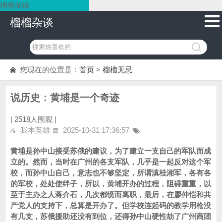
榴榴杂谈
榴榴杂谈
您现在的位置是：
首页
>
榴榴无忌
说历史：黄埔是一个奇迹
|
2518人围观 |
我本英雄
2025-10-31 17:36:57
黄埔是孙中山接受苏俄的建议，为了建立一支自己的军队而成
立的。然而，当时在广州的各支军队，几乎是一起反对这个军
校，而孙中山自己，意志也不够坚定，所谓滇桂湘军，各有各
的军校，处处使绊子，所以，黄埔开办的过程，阻碍重重，以
至于主办之人蒋介石，几次都愤而离职，最后，在廖仲恺和共
产党人的支持下，总算是开办了。但学校连起码的教学用枪没
有几支，苏俄援助还没有到位，还得孙中山硬性劫了广州商团