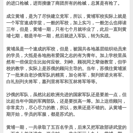
的进口枪械，进而搜缴了商团所有的枪械，总算是有枪了。
成立黄埔，是为了尽快建立党军，所以，黄埔军校实际上就是
一个军官速成学堂，一般的军校，加上实习，一般怎么也得读
三年，但是，黄埔一期，只有七个月就毕业了，此后一直到黄
埔七期，都是半年一期，然后就进入军队，转为实战。
黄埔虽是一个速成的军校，但是，被国共各地基层组织动员来
的学员，大抵是各地抱有爱国之志的有为青年。加上学校里虽
然有一些保定生比如何应钦、刘峙、顾祝同之辈做教官，但学
校的教学，实际上是苏俄的顾问主导的。当年，苏俄往黄埔派
了一批来自老沙俄军队的精英，加仑将军，契列班诺夫将军、
白礼别列夫将军，嘉列里将军和互林将军等等。
沙俄的军队，虽然比起欧洲先进的国家军队还是要差一点，但
比起当年中国的军阀部队，还是要技高一筹。加上这些顾问，
非常卖力，尽心尽力的教，所以，效果还是不错的。从黄埔一
期开始，学员的军服，都是苏式的。
黄埔一期，一共录取了五百名学员，后来又把军政部讲武堂的