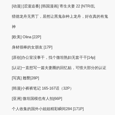
[动漫] [涩漫追番] [韩国漫画] 寄生夫妻 22 [NTR/乱
猎德龙舟无男丁，居然让黑鬼杂种上龙舟，好在真的有鬼
神
[欧美] Olina [22P]
身材很棒的女朋友 [17P]
[原创]办公室没事干，找个微坦熟妇无套干干[14p]
[认证]一直想写一篇夫妻圈的回忆贴，可惜大部分的认证
[写真] 翘臀[28P]
[韩漫]小裤裤笔记 165-167话（32P）
[亚洲] 微坦国模也有人拍[66P]
个人收集的国外小姐姐精彩瞬间284 [171P]