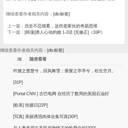
继续查看作者相关内容：
[db:标签]
上一篇：
历史不忍细看，这些老家伙的奇葩思维
下一篇：
[韩漫]诱人心动的她 1-2话 [无修正]（33P）
继续查看作者相关内容：
[db:标签]
随便看看
纤腰之楚楚兮，回风舞雪；垂鬟之亭亭兮，松生空月。
[31P]
[Portal CNN ] 古巴电网 在经历了数周的美国石油封
[欧美] 拍摄日[22P]
[写真] 美丽诱惑肉体合集写真[30P]
与人妻美眉在某民宿激情下的性爱自拍[20P]