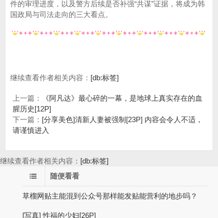
件的审理进度，以及警方后续是否补强“共谋”证据，将成为韩
国政局与司法走向的三大看点。
继续查看作者相关内容：
[db:标签]
上一篇：
《阿凡达》最心碎的一幕，是地球上真实存在的血
腥历史[12P]
下一篇：
[分享美色]清新人妻被强制[23P] 内容会令人不适，
请谨慎进入
继续查看作者相关内容：
[db:标签]
随便看看
草榴网贴主能混到公众号那样能发贴能营利的地步吗？
[写真] 性福的少妇[26P]