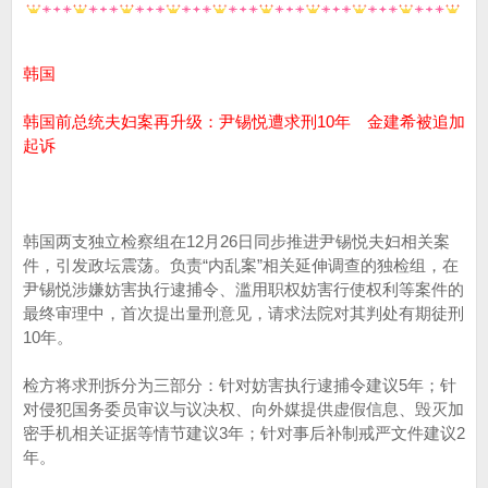
韩国
韩国前总统夫妇案再升级：尹锡悦遭求刑10年 金建希被追加
起诉
韩国两支独立检察组在12月26日同步推进尹锡悦夫妇相关案
件，引发政坛震荡。负责“内乱案”相关延伸调查的独检组，在
尹锡悦涉嫌妨害执行逮捕令、滥用职权妨害行使权利等案件的
最终审理中，首次提出量刑意见，请求法院对其判处有期徒刑
10年。
检方将求刑拆分为三部分：针对妨害执行逮捕令建议5年；针
对侵犯国务委员审议与议决权、向外媒提供虚假信息、毁灭加
密手机相关证据等情节建议3年；针对事后补制戒严文件建议2
年。