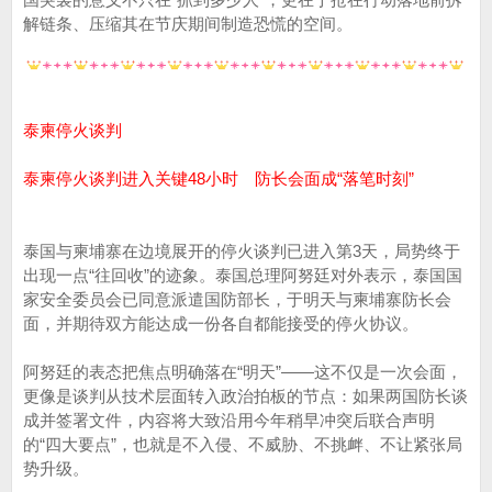
解链条、压缩其在节庆期间制造恐慌的空间。
泰柬停火谈判
泰柬停火谈判进入关键48小时 防长会面成“落笔时刻”
泰国与柬埔寨在边境展开的停火谈判已进入第3天，局势终于
出现一点“往回收”的迹象。泰国总理阿努廷对外表示，泰国国
家安全委员会已同意派遣国防部长，于明天与柬埔寨防长会
面，并期待双方能达成一份各自都能接受的停火协议。
阿努廷的表态把焦点明确落在“明天”——这不仅是一次会面，
更像是谈判从技术层面转入政治拍板的节点：如果两国防长谈
成并签署文件，内容将大致沿用今年稍早冲突后联合声明
的“四大要点”，也就是不入侵、不威胁、不挑衅、不让紧张局
势升级。