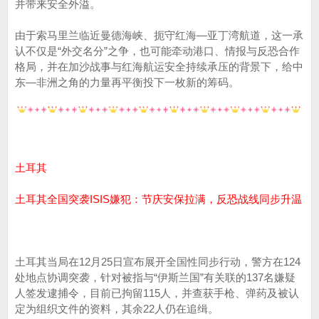
并带来安全外溢。
由于索马里兰临近曼德海峡、扼守红海—亚丁湾航道，这一承
认不仅是“外交名分”之争，也可能牵动港口、情报与反恐合作
格局，并在加沙战事与红海航运安全持续承压的背景下，给中
东—非洲之角的力量再平衡投下一枚新的筹码。
土耳其
土耳其全国突袭ISIS嫌犯：节庆安保拉满，反恐战线同步升温
土耳其当局在12月25日宣布展开全国性同步行动，警方在124
处地点协调突袭，针对被指与“伊斯兰国”有关联的137名嫌疑
人签发逮捕令，目前已拘留115人，并查获手枪、弹药及被认
定为组织文件的资料，其余22人仍在追缉。