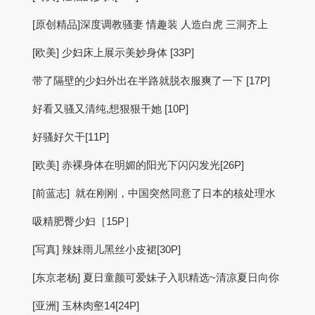
[原创精品]深度调教骚妻 情趣装 人造白虎 三洞齐上
[欧美] 少妇床上展示美妙身体 [33P]
带了隔壁的少妇外出在半路就脱衣服爽了一下 [17P]
好看又骚又清纯,想狠狠干她 [10P]
好骚好欠干[11P]
[欧美] 赤裸身体在明媚的阳光下闪闪发光[26P]
[前蓝志] 就在刚刚，中国突然同意了日本的核处理水
吸精肥臀少妇［15P］
[写真] 辣妹雨儿黑丝小皮裙[30P]
[东京老杨] 夏日童颜可爱妹子入职精选~清凉夏日向你
[亚洲] 玉林肉壑14[24P]