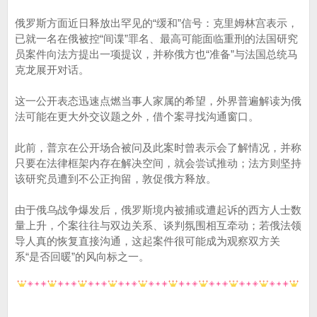
俄罗斯方面近日释放出罕见的“缓和”信号：克里姆林宫表示，
已就一名在俄被控“间谍”罪名、最高可能面临重刑的法国研究
员案件向法方提出一项提议，并称俄方也“准备”与法国总统马
克龙展开对话。
这一公开表态迅速点燃当事人家属的希望，外界普遍解读为俄
法可能在更大外交议题之外，借个案寻找沟通窗口。
此前，普京在公开场合被问及此案时曾表示会了解情况，并称
只要在法律框架内存在解决空间，就会尝试推动；法方则坚持
该研究员遭到不公正拘留，敦促俄方释放。
由于俄乌战争爆发后，俄罗斯境内被捕或遭起诉的西方人士数
量上升，个案往往与双边关系、谈判氛围相互牵动；若俄法领
导人真的恢复直接沟通，这起案件很可能成为观察双方关
系“是否回暖”的风向标之一。