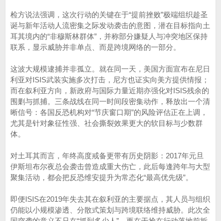
检方说法强调，这次行动的关键在于“提前挫败”极端组织趁圣
诞与新年活动人流密集之际发动袭击的意图，潜在目标指向土
耳其境内的“非穆斯林群体”，并称部分嫌疑人与冲突地区保持
联系，显示威胁并非单点、而是跨境网络的一部分。
这波大规模逮捕并非孤立。就在同一天，美国方面宣布在尼日
利亚对ISIS武装实施多次打击，尼方也证实向美方提供情报；
而在叙利亚方向，新政府与国际力量近期亦强化对ISIS残余的
围剿与抓捕。三条战线在同一时间段密集动作，释放出一个清
晰信号：各国反恐机构对“节庆窗口期”的风险评估正在上调，
尤其是针对象征性强、社会撕裂效果更大的软目标与少数群
体。
对土耳其而言，年终高度戒备更带有历史阴影：2017年元旦
伊斯坦布尔夜总会袭击曾造成重大伤亡，此后每逢跨年与大型
聚集活动，都会把反恐维安提升为常态化“最高优先级”。
即便ISIS在2019年失去其在叙利亚的主要据点，其人员与组织
仍能以小规模渗透、分散式策划与跨境联络维持威胁。此次全
国突袭的意义不只在“抓到多少人”，更在于抢在行动落地前拆