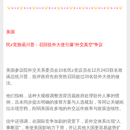
美国
民z党致函川普：召回驻外大使引爆“外交真空”争议
美国参议院外交关系委员会10名民z党议员在12月24日联名致
函总统川普，批评政府先前突然召回超过20名驻外大使的做
法。
他们指称，这种大规模调整违背历届政府处理驻外人事的惯
例，且未同步提出明确的接替方案与人选规划，等同让关键岗
位出现空档，削弱美国在多地的外交运作效率与政策连续性。
信中还强调，在国际竞争加剧的背景下，若外交体系出现“人
事断层”，将使美国影响力下滑，并让其他大国更容易趁势扩