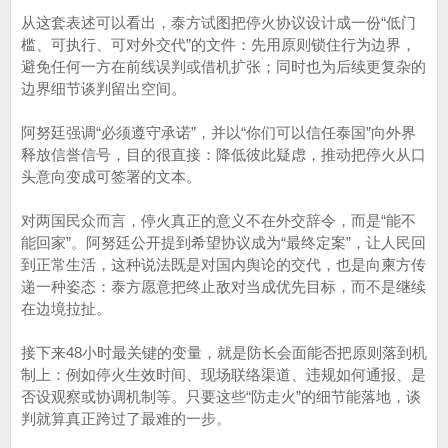
从这套表述可以看出，泰方试图把停火协议设计成一份“低门
槛、可执行、可对外交代”的文件：先用原则锁住行为边界，
避免任何一方在前线误判或借机扩张；同时也为后续更复杂的
边界细节谈判留出空间。
阿努廷强调“必须遵守承诺”，并以“你们可以信任泰国”向外界
释放信誉信号，目的很直接：降低彼此疑虑，推动把停火从口
头意向变成可签署的文本。
对两国民众而言，停火真正的意义不在外交辞令，而是“能不
能回家”。阿努廷公开提到希望协议成为“最终定案”，让人民回
到正常生活，这种说法既是对国内舆论的交代，也是向柬方传
递一种姿态：泰方愿意把终止敌对当成优先目标，而不是继续
在边境拉扯。
接下来48小时最关键的变量，就是防长会面能否把原则落到机
制上：例如停火生效时间、现场联络渠道、违规如何通报、是
否设观察或协调机制等。只要这些“防走火”的细节能落地，谈
判就算真正跨过了最难的一步。