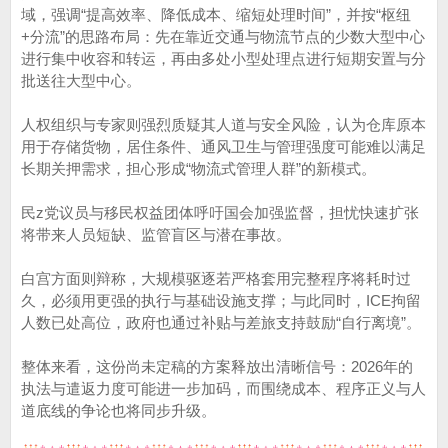
域，强调“提高效率、降低成本、缩短处理时间”，并按“枢纽
+分流”的思路布局：先在靠近交通与物流节点的少数大型中心
进行集中收容和转运，再由多处小型处理点进行短期安置与分
批送往大型中心。
人权组织与专家则强烈质疑其人道与安全风险，认为仓库原本
用于存储货物，居住条件、通风卫生与管理强度可能难以满足
长期关押需求，担心形成“物流式管理人群”的新模式。
民z党议员与移民权益团体呼吁国会加强监督，担忧快速扩张
将带来人员短缺、监管盲区与潜在事故。
白宫方面则辩称，大规模驱逐若严格套用完整程序将耗时过
久，必须用更强的执行与基础设施支撑；与此同时，ICE拘留
人数已处高位，政府也通过补贴与差旅支持鼓励“自行离境”。
整体来看，这份尚未定稿的方案释放出清晰信号：2026年的
执法与遣返力度可能进一步加码，而围绕成本、程序正义与人
道底线的争论也将同步升级。