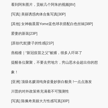
看到阿朱图片，贡献几个阿朱的视频[8V]
[写真] 美丽诱惑肉体合集写真[30P]
[其他] 女神杨晨晨Yome蓝色球衣搭配白色丝袜[38P]
爱妻的新装[23P]
[原创代发]妻子的性感[21P]
燕梳楼｜“新冠疫苗之父”被捕，很多人吓坏了
提醒各位聚聚，不要去穷地方，穷山恶水会超出你的想
象！
[亚洲] 顶级名媛清纯身姿曼妙肤白貌美 !一点点激发
川普的对外政策将充满着不可预测性
[写真] 陈佩奇美丽大方性感写真[30P]