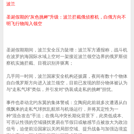
波兰
圣诞假期的“灰色挑衅”升级：波兰拦截俄侦察机，白俄方向不
明飞行物闯入领空
圣诞假期期间，波兰安全压力陡增：波兰军方通报称，战斗机
在波罗的海国际水域上空对一架接近波兰领空边界的俄罗斯侦
察机实施拦截、目视识别并驱离；
几乎同一时间，波兰国家安全机构还披露，夜间有数十个物体
自白俄罗斯方向进入波兰领空，目前已发现的部分物体被认为
与“走私气球”类似，并引发对“伪装成走私的挑衅”担忧。
事件也牵动北约东翼的集体警戒：立陶宛此前就多次遭遇从白
俄飘来的走私气球扰乱航班与机场运行，并将其定性为一
种“混合攻击”手法；在俄乌冲突长期化背景下，此类低成本、
可否认性强的空域骚扰更易在节假日或敏感节点被放大为政治
信号，迫使前沿国家以关闭局部空域、提升战备与加强边境监