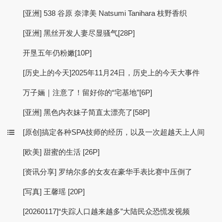
[亚洲] 538 谷原 奈津美 Natsumi Tanihara 枝野香织
[亚洲] 黑丝开发人妻尽显骚气[28P]
开垦五年仍粉嫩[10P]
[历史上的今天]2025年11月24日，历史上的今天大事件
万子婳｜注意了！留好你的“宅基地”[6P]
[亚洲] 黑色内衣妹子简直太漂亮了[58P]
[原创]搞定各种SPA技师的经历，以及一次超越天上人间
[欧美] 甜蜜的生活 [26P]
[资讯分享] 罗纳尔多的女友在豪华手表比赛中压倒了
[写真] 王馨瑶 [20P]
[20260117]“失踪人口越来越多”大陆民众恐慌发视频