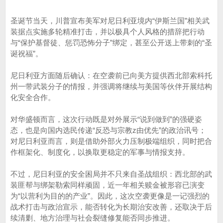
圣诞节当天，川普宣布美军对尼日利亚境内“伊斯兰国”相关武
装据点实施多轮精准打击，并以极具个人风格的措辞把行动
与“保护基督徒、惩罚恐怖分子”绑定，甚至公开送上带刺的“圣
诞祝福”。
尼日利亚方面随后确认：在空袭前已向美方提供西北部索科托
州一带武装分子的情报，并强调将继续与美国等伙伴开展结构
化安全合作。
对华盛顿而言，这次行动既是对外展示“说到做到”的强硬姿
态，也是向国内选民传递“反恐与宗教z由优先”的政治讯号；
对尼日利亚而言，则是借助外部火力压制极端组织，同时把合
作框架化、制度化，以换取更稳定的军事与情报支持。
不过，尼日利亚的安全困局并不只来自圣战组织：西北部的武
装匪帮与绑架勒索同样顽固，近一年相关赎金被形容已演变
为“以营利为目的的产业”。因此，这次空袭更像是一记强烈的
战术打击与政治宣示，能否转化为长期治安改善，还取决于后
续清剿、地方治理与社会裂缝修复能否同步推进。