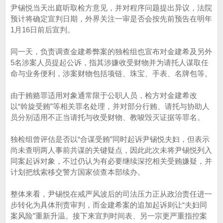
尹锡悦当天出庭听取检方意见，并对程序问题提出异议，法院
预计将确定宣判日期，外界关注一审是否会按先前预告在明年
1月16日前后宣判。
同一天，负责调查金建希弊案的独检组也宣布对金建希及另外
5名涉案人员提起公诉，指其涉嫌收受财物并为请托人谋取任
命与业务便利，涉案财物包括项链、珠宝、手表、名牌包等。
由于贿赂罪适用对象通常限于公职人员，检方对金建希改
以“斡旋受贿”等相关罪名处理，并对部分行贿、请托与协助人
员分别适用不正当请托与收受财物、教唆毁灭证据等罪名。
独检组曾评估是否以“合谋受贿”同时起诉尹锡悦夫妇，但表示
尚未查明两人事前共谋的关键疑点，因此此次未将尹锡悦列入
同案起诉对象，不过仍认为有必要继续深挖相关受贿嫌疑，并
计划把线索移交警方国家侦查本部续办。
整体来看，尹锡悦在戒严风波后的司法压力正从政治责任进一
步转化为具体刑责审判，而金建希案的追加起诉则让“夫妇同
案风险”重新升温。接下来宣判时间表、另一宗更严重指控案