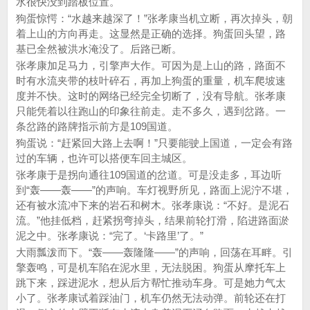
水很快没到踏板位置。
狗蛋惊愕：“水越来越深了！”张孝康当机立断，再次掉头，朝
着上山的方向再走。这显然是正确的选择。狗蛋回头望，路
基已全然被洪水淹没了。后路已断。
张孝康加足马力，引擎声大作。可因为是上山的路，路面不
时有水流夹带的枝叶碎石，再加上狗蛋的重量，机车爬坡速
度并不快。这时的网络已经完全切断了，没有导航。张孝康
只能凭着以往跑山的印象往前走。走不多久，遇到岔路。一
条岔路的路牌指示前方是109国道。
狗蛋说：“赶紧回大路上去啊！”只要能驶上国道，一定会有路
过的车辆，也许可以搭便车回主城区。
张孝康于是拐向通往109国道的岔道。可是没走多，耳边听
到“轰——轰——”的声响。车灯视野所见，路面上泥泞不堪，
还有被水流冲下来的岩石和树木。张孝康说：“不好。是泥石
流。”他挂低档，赶紧拐弯掉头，结果前轮打滑，陷进路面淤
泥之中。张孝康说：“完了。‘卡路里’了。”
大雨瓢泼而下。“轰——轰隆隆——”的声响，回荡在耳畔。引
擎轰鸣，可是机车陷在泥水里，无法脱困。狗蛋从摩托车上
跳下来，踩进泥水，想从后方帮忙推动车身。可是她力气太
小了。张孝康试着踩油门，机车仍然无法动弹。前轮还在打