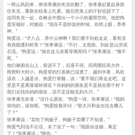
一阵山风刮来，将张孝康的夹克吹翻了。张孝康赶紧起身抓
住夹克，重新在枝条上扎紧。随后把身上的汗衫也脱下了，
连同夹克一起，在树丛中围出一个小小的避雨空间。他把狗
蛋安顿好，对她说：“现在不是吵架的时候。你闭上眼，养养
神。”
狗蛋说：“才八点，养什么神啊？我们要不到处走走，看有没
有路能通到村里？”张孝康说：“不行，太危险。到处是山洪泥
石流。”狗蛋说：“就在这儿坐着等饿死吗？”张孝康说：“饿不
死。”
他们被困在山上，前进不了，后退不得。四周围狂风大作，
雨势时大时小。狗蛋穿的打底裤已湿透了。越到半夜，风吹
湿衣，人越是冷。狗蛋打寒颤，说：“要不我们再走走吧。这
里是不是离落坡岭很近？你妈妈的朋友是不是就在那个村？
我们去找你妈的朋友，说不定还能见到大川。”
张孝康无奈道：“没什么朋友。”狗蛋一讶。张孝康说：“我妈
胡诌的，诓你呢。”狗蛋咬着牙问：“那大川和金吉拉去哪儿
了？”
张孝康说：“卖给了狗贩子。狗贩子卖哪了不知道。”
狗蛋气到说不出话。末了说了一句：“我跟你这婚，离定
了！”张孝康说：“随你。”