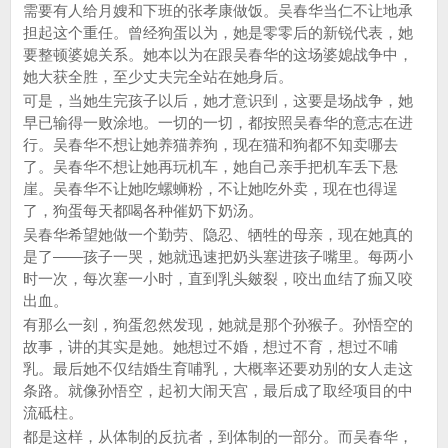
需要有人给月嫂和下班的张孝康做饭。吴春华当仁不让地承
担起这个重任。曾经狗蛋以为，她是零零后的新锐代表，她
要整顿婆媳关系。她本以为在跟吴春华的这场婆媳战争中，
她大获全胜，至少丈夫完全站在她身后。
可是，当她生完孩子以后，她才意识到，这要是场战争，她
早已输得一败涂地。一切的一切，都按照吴春华的意志在进
行。吴春华不想让她养猫养狗，现在猫和狗都不知卖哪去
了。吴春华不想让她再玩机车，她自己亲手把机车丢下悬
崖。吴春华不让她吃螺蛳粉，不让她吃外卖，现在也得逞
了，狗蛋每天都喝各种催奶下奶汤。
吴春华希望她做一个勤劳、隐忍、牺牲的母亲，现在她真的
是了——孩子一哭，她就迅速把奶头塞进孩子嘴里。每两小
时一次，每次塞一小时，直到乳头皴裂，咬出血结了痂又咬
出血。
有那么一刻，狗蛋忽然发现，她就是那个孙猴子。孙悟空的
故事，讲的其实是她。她想过不婚，想过不育，想过不哺
乳。最后她不仅结婚生育哺乳，大概率还要劝别的女人走这
条路。就像孙悟空，起初大闹天宫，最后成了取经项目的中
流砥柱。
都是这样，从体制的反抗者，到体制的一部分。而吴春华，