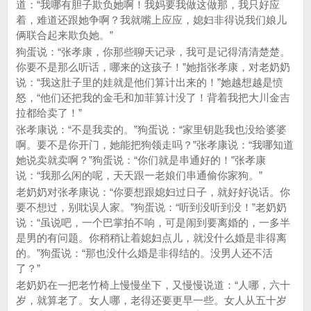
道：“我哪有胆子欺负她啊！我妈要我做这做那，我只好应
着，难道还跟她争啊？我就嘴上应应，媳妇非得说我们娘儿
俩联合起来欺负她。”
狗蛋说：“张孝康，你那些聊天记录，我可是记得清清楚楚。
你要不是那么听话，哪来的这孩子！”她指张孝康，对老奶奶
说：“我这肚子里的娃就是他们算计出来的！”她越想越是愤
怒，“他们还把我的金毛和加菲算计没了！背着我把大川金吉
拉都给卖了！”
张孝康说：“不是我卖的。”狗蛋说：“家里钥匙我也没给婆婆
啊。要不是你开门，她能把狗领走吗？”张孝康说：“我哪知道
她说卖就卖啊？”狗蛋说：“你们就是串通好的！”张孝康
说：“我那么闲的呢，天天跟一老娘们串通偷你家狗。”
老奶奶对张孝康说：“你要想跟媳妇过日子，就好好说话。你
要不想过，别耽误人家。”狗蛋说：“听到没听到没！”老奶奶
说：“虽说吧，一个巴掌拍不响，可是闹到要离婚的，一多半
是男的有问题。你稍稍让着媳妇点儿，就没什么婚是非得离
的。”狗蛋说：“那也没什么婚是非得结的。没男人还不活
了？”
老奶奶在一把老竹椅上慢慢坐下，又慢慢说道：“人哪，六十
岁，就算老了。女人哪，老得还要更早一些。女人从五十岁