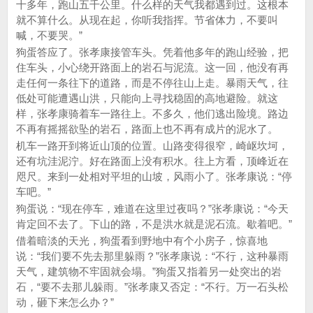
十多年，跑山五千公里。什么样的天气我都遇到过。这根本
就不算什么。从现在起，你听我指挥。节省体力，不要叫
喊，不要哭。”
狗蛋答应了。张孝康接管车头。凭着他多年的跑山经验，把
住车头，小心绕开路面上的岩石与泥流。这一回，他没有再
走任何一条往下的道路，而是不停往山上走。暴雨天气，往
低处可能遭遇山洪，只能向上寻找稳固的高地避险。就这
样，张孝康骑着车一路往上。不多久，他们逃出险境。路边
不再有摇摇欲坠的岩石，路面上也不再有成片的泥水了。
机车一路开到将近山顶的位置。山路变得很窄，崎岖坎坷，
还有坑洼泥泞。好在路面上没有积水。往上方看，顶峰近在
咫尺。来到一处相对平坦的山坡，风雨小了。张孝康说：“停
车吧。”
狗蛋说：“现在停车，难道在这里过夜吗？”张孝康说：“今天
肯定回不去了。下山的路，不是洪水就是泥石流。歇着吧。”
借着暗淡的天光，狗蛋看到野地中有个小房子，惊喜地
说：“我们要不先去那里躲雨？”张孝康说：“不行，这种暴雨
天气，建筑物不牢固就会塌。”狗蛋又指着另一处突出的岩
石，“要不去那儿躲雨。”张孝康又否定：“不行。万一石头松
动，砸下来怎么办？”