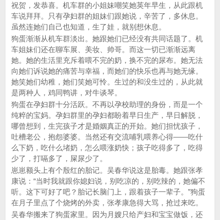
祝贺，发恭喜。机车群的小姐妹嘲笑她英年早生，从此跟机
车说拜拜。只有孕妇群的姐妹们跟她说，辛苦了，多休息。
虽然连她们自己也知道，生了娃，就别想休息。
狗蛋渐渐从机车群淡出。她跟她们已经没有共同话题了。机
车姐妹们还在聊车展、美妆、帅哥。而这一切已渐渐远离
她。她的生活里充斥着喂不完的奶，换不完的尿布。她无法
向她们诉说她的痛苦与幸福，而她们的快乐也再与她无缘。
她笑她们幼稚，她们笑她可怜。生过的和没生过的，从此就
是两种人，鸡同鸭讲，对牛谈琴。
狗蛋在孕妇群十分活跃。不再以孕校助理的身份，而是一个
纯粹的宝妈。孕妇群里的孕妇都盼着早日生产，早日解脱，
哪曾想到，生完孩子才是婚姻真正的开始。她们担忧孩子，
吐槽老公，抱怨婆婆。当然还有交流哺乳喂养心得——吃什
么下奶，吃什么堵奶，怎么喂涨奶快；孩子吃得多了，吃得
少了，打嗝多了，屎尿少了。
崽崽额头上有个殷红的胎记。吴春华说这是胎毒。她跟张孝
康说：“当时我就跟你媳妇说，别吃凉的，别吃辣的，她偏不
听。这下可好了吧？胎记长脑门上，跟着孩子一辈子。”狗蛋
在月子里点了个烧烤的外卖，张孝康急得大骂，抢过来吃。
吴春华搬来了狗蛋家里。因为月嫂只给产妇和宝宝做饭，还