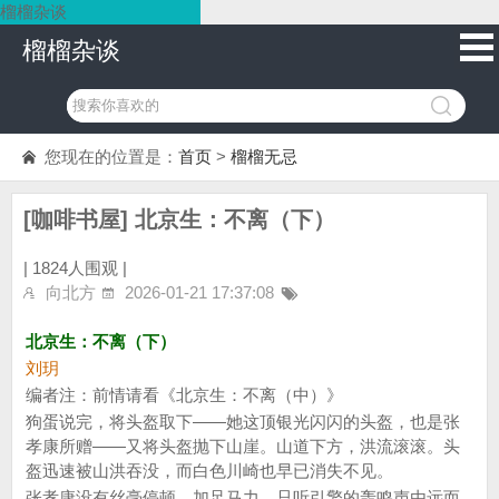
榴榴杂谈
榴榴杂谈
您现在的位置是：
首页
>
榴榴无忌
[咖啡书屋] 北京生：不离（下）
|
1824人围观 |
向北方
2026-01-21 17:37:08
北京生：不离（下）
刘玥
编者注：前情请看《北京生：不离（中）》
狗蛋说完，将头盔取下——她这顶银光闪闪的头盔，也是张
孝康所赠——又将头盔抛下山崖。山道下方，洪流滚滚。头
盔迅速被山洪吞没，而白色川崎也早已消失不见。
张孝康没有丝毫停顿，加足马力。只听引擎的轰鸣声由远而