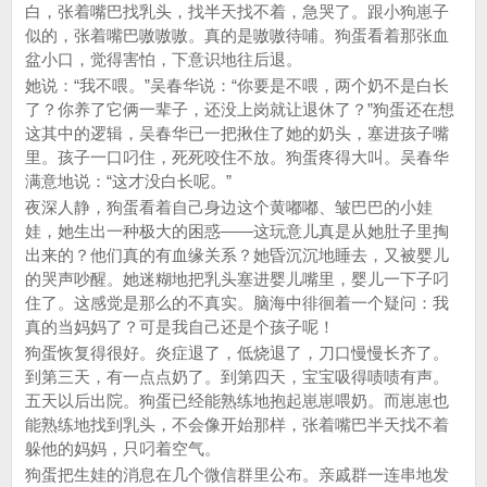
白，张着嘴巴找乳头，找半天找不着，急哭了。跟小狗崽子
似的，张着嘴巴嗷嗷嗷。真的是嗷嗷待哺。狗蛋看着那张血
盆小口，觉得害怕，下意识地往后退。
她说：“我不喂。”吴春华说：“你要是不喂，两个奶不是白长
了？你养了它俩一辈子，还没上岗就让退休了？”狗蛋还在想
这其中的逻辑，吴春华已一把揪住了她的奶头，塞进孩子嘴
里。孩子一口叼住，死死咬住不放。狗蛋疼得大叫。吴春华
满意地说：“这才没白长呢。”
夜深人静，狗蛋看着自己身边这个黄嘟嘟、皱巴巴的小娃
娃，她生出一种极大的困惑——这玩意儿真是从她肚子里掏
出来的？他们真的有血缘关系？她昏沉沉地睡去，又被婴儿
的哭声吵醒。她迷糊地把乳头塞进婴儿嘴里，婴儿一下子叼
住了。这感觉是那么的不真实。脑海中徘徊着一个疑问：我
真的当妈妈了？可是我自己还是个孩子呢！
狗蛋恢复得很好。炎症退了，低烧退了，刀口慢慢长齐了。
到第三天，有一点点奶了。到第四天，宝宝吸得啧啧有声。
五天以后出院。狗蛋已经能熟练地抱起崽崽喂奶。而崽崽也
能熟练地找到乳头，不会像开始那样，张着嘴巴半天找不着
躲他的妈妈，只叼着空气。
狗蛋把生娃的消息在几个微信群里公布。亲戚群一连串地发