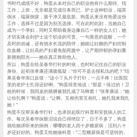
书时代成绩不好，狗蛋从未对自己的职业抱有什么期待。找
工作，上班，无非都是完成任务而已。护士这种职业，端茶
倒水，端屎倒尿，最干净又最肮脏。狗蛋从来没有热爱这份
工作，选择不过是因为别无选择。可在此时此刻，当她自己
成为一个孕妇，同时又帮助着身边像自己一样的女人们，她
才切实体会到护士这个职业的可贵。一句善意的提醒，一个
及时的劝诫，还有细水长流的陪伴，她能让妊糖的产妇控制
住血糖，让妊高的产妇避免胎死腹中，让产期抑郁的孕妇重
新拥抱阳光——她在真正救助他人。
所以，狗蛋在给吴春华打针的时候，也时时记住自己的职业
身份。起初张孝康还满腹狐疑：“你可不是去报私仇的吧？”结
果吴春华亲口反馈：“这小丫头片子打针，一点不疼！比医院
里的老护士扎得还好咧。”狗蛋得意地说：“那是！练过的！卫
校的时候，我同桌的胳膊被我扎成了马蜂窝！”张孝康说：“她
让你扎啊？”狗蛋说：“让啊。互相伤害互相扎，她扎我来我扎
她！”
狗蛋不仅帮吴春华打针，也承担起医疗科普和安抚病人的工
作。每次吴春华抹眼泪说自己得绝症了，日子不多了，狗蛋
就给她讲听来的病例：哪哪的老人四十岁糖尿病，活到八十
岁还好好的。狗蛋又给她做科普：“二型糖尿病是可逆转的。