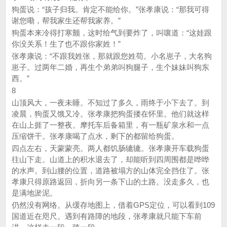
狗蛋说：“孩子归我。肯定不能给你。”张孝康说：“那我可得
谢您嘞，帮我家生还帮我家养。”
狗蛋本来冷得打寒颤，这时给气到要炸了，叫嚷道：“这娃跟
你没关系！生了也不跟你家姓！”
张孝康说：“不跟我姓张，那就跟您姓苟。小名崽子，大名狗
崽子。过两年二婚，再生个弟弟叫狗腿子，生个妹妹叫狗东
西。”
8
山顶风大，一夜未睡。不知过了多久，雨终于小下去了。到
凌晨，狗蛋又饿又冷。张孝康把狗蛋搂在怀里。他们就这样
在山上捱了一整夜。摩托车后备箱里，有一瓶矿泉水和一点
压缩饼干。张孝康喝了点水，剩下的都留给狗蛋。
四点左右，天蒙蒙亮。两人都饥肠辘辘。张孝康开车载狗蛋
往山下走。山道上的积水退去了，却能听到四周围都是哗哗
的水声。到山腰的位置，道路被塌方的山体完全挡住了。张
孝康只得原路返回，折向另一条下山的土路。没走多久，也
是满地淤泥。
仍然没有网络。从缓存地图上，借着GPS定位，可以看到109
国道近在咫尺。遇到有路障的地段，张孝康就只能下车前