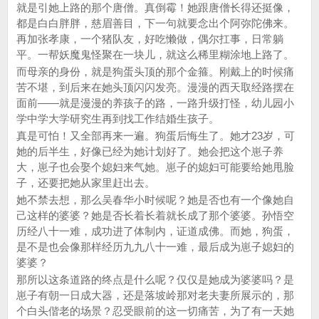
就是引她上路的那个唐僧。真倒霉！她跟唐僧长得还挺像，
都是白白胖胖，慈眉善目，下一句就要念出个阿弥陀佛来。
再加张孝康，一个猪队友，好吃懒做，偶尔扛事，日常躺
平。一帮妖魔鬼怪聚在一块儿，就这么稀里糊涂地上路了。
而母亲的身份，就是狗蛋头顶的那个金箍。刚戴上的时候痛
苦不堪，到后来在她头顶闪闪发亮。漫漫的西天取经路摆在
面前——就是漫漫的养孩子的路，一路升级打怪，幼儿园小
学中学大学研究生再到找工作结婚生孩子。
真是可怕！又全部再来一遍。狗蛋后悔生了。她才23岁，可
她的后半生，好像已经为她计划好了。她会把这个崽子养
大，崽子也会娶个媳妇来气她。崽子的媳妇可能要给她甩脸
子，还要把她从家里赶出去。
她不禁去想，那么吴春华小时候呢？她是否也有一个像她自
己这样的婆婆？她是否长着长着就长成了那个婆婆。孙悟空
历经八十一难，成功进了体制内，证道成佛。而她，狗蛋，
是不是也会像那样经历九九八十一难，最后成为崽子媳妇的
婆婆？
那所以这条道路的终点是什么呢？仅仅是她成为婆婆吗？是
崽子有朝一日成大器，还是落坡岭那对老夫妻所展示的，那
个白头偕老的场景？忍受眼前的这一切痛苦，为了有一天她