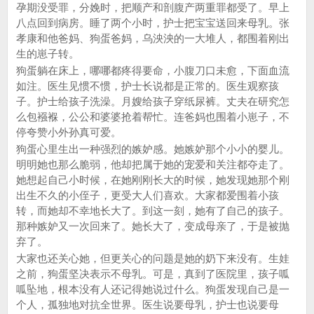
孕期没受罪，分娩时，把顺产和剖腹产两重罪都受了。早上
八点回到病房。睡了两个小时，护士把宝宝送回来母乳。张
孝康和他爸妈、狗蛋爸妈，乌泱泱的一大堆人，都围着刚出
生的崽子转。
狗蛋躺在床上，哪哪都疼得要命，小腹刀口未愈，下面血流
如注。医生见惯不惯，护士长说都是正常的。医生观察孩
子。护士给孩子洗澡。月嫂给孩子穿纸尿裤。丈夫在研究怎
么包襁褓，公公和婆婆抢着帮忙。连爸妈也围着小崽子，不
停夸赞小外孙真可爱。
狗蛋心里生出一种强烈的嫉妒感。她嫉妒那个小小的婴儿。
明明她也那么脆弱，他却把属于她的宠爱和关注都夺走了。
她想起自己小时候，在她刚刚长大的时候，她发现她那个刚
出生不久的小侄子，更受大人们喜欢。大家都爱围着小孩
转，而她却不幸地长大了。到这一刻，她有了自己的孩子。
那种嫉妒又一次回来了。她长大了，变成母亲了，于是被抛
弃了。
大家也还关心她，但更关心的问题是她的奶下来没有。生娃
之前，狗蛋坚决表示不母乳。可是，真到了医院里，孩子呱
呱坠地，根本没有人还记得她说过什么。狗蛋发现自己是一
个人，孤独地对抗全世界。医生说要母乳，护士也说要母