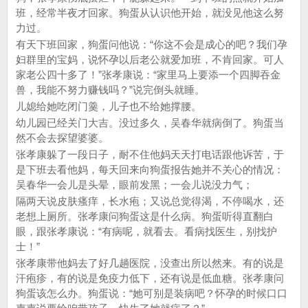
班，经常半夜才回家。狗蛋从认识他开始，就没见他这么努
力过。
有天下班回家，狗蛋问他说：“你这不会是成心的吧？我们孕
妇群里的宝妈，说怀孕以后老公就爱加班，不肯回家。可人
家老公四十多了！”张孝康说：“家里马上要添一个四脚吞金
兽，我能不努力赚钱吗？”说完倒头就睡。
儿媳给她吃闭门羹，儿子也不给她撑腰。
幼儿园已经关门大吉。没过多久，吴春华就病倒了。狗蛋当
然不会去探望婆婆。
张孝康躲了一段日子，耐不住他妈天天打电话跟他诉苦，于
是下班去看他妈，每天回来向狗蛋报告她并不关心的情况：
吴春华一会儿是头晕，眼前发黑；一会儿说没力气；
隔两天说皮肤瘙痒，长水疱；又说总觉得渴，不停喝水，还
老想上厕所。张孝康问狗蛋这是什么病。狗蛋听得直翻白
眼，跟张孝康说：“有病呢，就看去。看病找医生，别找护
士！”
张孝康带他妈去了好几趟医院，没查出所以然来。有的说是
汗疱疹，有的说是免疫力低下，还有说是低血糖。张孝康问
狗蛋该怎么办。狗蛋说：“她可别是装病吧？怀孕的时候口口