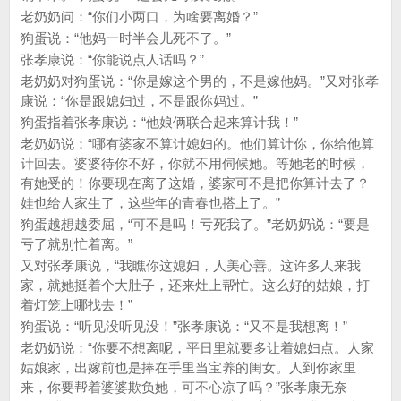
老奶奶问：“你们小两口，为啥要离婚？”
狗蛋说：“他妈一时半会儿死不了。”
张孝康说：“你能说点人话吗？”
老奶奶对狗蛋说：“你是嫁这个男的，不是嫁他妈。”又对张孝
康说：“你是跟媳妇过，不是跟你妈过。”
狗蛋指着张孝康说：“他娘俩联合起来算计我！”
老奶奶说：“哪有婆家不算计媳妇的。他们算计你，你给他算
计回去。婆婆待你不好，你就不用伺候她。等她老的时候，
有她受的！你要现在离了这婚，婆家可不是把你算计去了？
娃也给人家生了，这些年的青春也搭上了。”
狗蛋越想越委屈，“可不是吗！亏死我了。”老奶奶说：“要是
亏了就别忙着离。”
又对张孝康说，“我瞧你这媳妇，人美心善。这许多人来我
家，就她挺着个大肚子，还来灶上帮忙。这么好的姑娘，打
着灯笼上哪找去！”
狗蛋说：“听见没听见没！”张孝康说：“又不是我想离！”
老奶奶说：“你要不想离呢，平日里就要多让着媳妇点。人家
姑娘家，出嫁前也是捧在手里当宝养的闺女。人到你家里
来，你要帮着婆婆欺负她，可不心凉了吗？”张孝康无奈