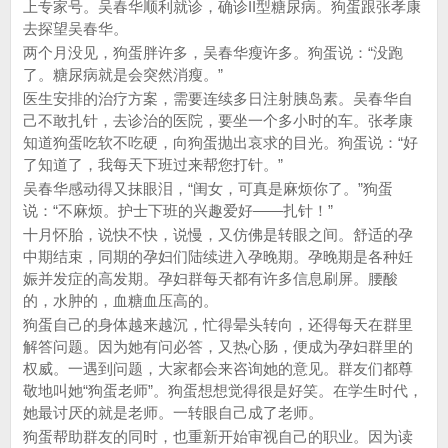
上专家号。吴春华顺利就诊，确诊II型糖尿病。狗蛋跟张孝康
去探望吴春华。
两个月没见，狗蛋胖许多，吴春华瘦许多。狗蛋说：“没跑
了。糖尿病就是会突然消瘦。”
医生安排的治疗方案，需要连续多日注射胰岛素。吴春华自
己不敢扎针，去诊治的医院，要坐一个多小时的车。张孝康
知道狗蛋吃软不吃硬，向狗蛋抛出哀求的目光。狗蛋说：“好
了知道了，我每天下班过来帮您打针。”
吴春华感动得又抹眼泪，“闺女，可真是麻烦你了。”狗蛋
说：“不麻烦。护士下班的兴趣爱好——扎针！”
十月怀胎，说快不快，说慢，又仿佛是转眼之间。舒适的孕
中期结束，同期的孕妇们陆续进入孕晚期。孕晚期是各种妊
娠并发症的高发期。孕妇群每天都有许多信息刷屏。腰酸
的，水肿的，血糖血压高的。
狗蛋自己的身体越来越沉，忙得晕头转向，还得每天在群里
解答问题。因为她有问必答，又热心肠，便成为孕妇群里的
权威。一遇到问题，大家都会来咨询她的意见。群友们都尊
敬地叫她“狗蛋老师”。狗蛋想想觉得很是好笑。在学生时代，
她最讨厌的就是老师。一转眼自己成了老师。
狗蛋帮助群友的同时，也重新开始审视自己的职业。因为读