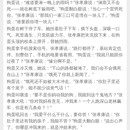
狗蛋说：“难道要淋一晚上的雨吗？”张孝康说：“淋雨又不会
死——就在树底下躲雨吧。”狗蛋翻白眼说：“当心一个雷劈死
你。”张孝康说：“那我们一家三口可是埋在一块儿了。”狗蛋
说：“谁要跟你埋一块儿！”
狗蛋在树下停了车。她扶着肚子下车，摘下头盔，深吸一口
气。死里逃生，只觉筋疲力尽。张孝康把夹克脱下来，在狗
蛋头顶的枝条上撑开，替她挡雨。
狗蛋拿手机搜索信号。张孝康说：“路灯都停了，基站肯定也
停。别费劲了。手机的电要省着用。”狗蛋说：“我就只能跟你
过夜了？”张孝康说：“缘分啊不是。”
狗蛋又冷又饿，她说：“下山的路都被淹了。我们会不会饿死
在山上？”张孝康说：“饿死了你就上新闻了。”
狗蛋说：“饿死还不如被大水冲走。”张孝康说：“你肚子里还
有个崽子，能不能少说丧气话！”
狗蛋叫嚷道：“要不是你妈动我的狗，我能到这个鬼地方？”张
孝康大吼：“你对我妈有意见，冲我来！一个人跑深山老林飙
车，你是有几条命？！”
狗蛋吼回去：“我爱干什么干什么，要你管！”张孝康说：“你
肚子里还有我的孩子，我能不管？”狗蛋大翻白眼：“说出心声
了。你哪是冲我来的，就是冲娃来的。”