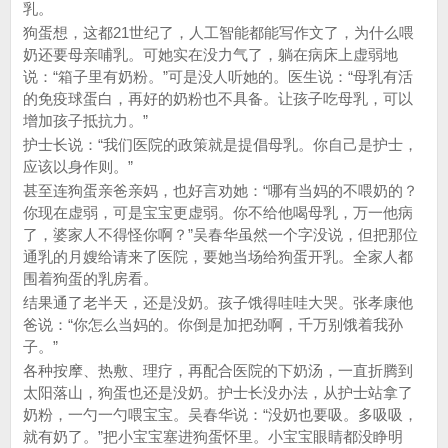
乳。
狗蛋想，这都21世纪了，人工智能都能写作文了，为什么喂
奶还要母亲哺乳。可她实在没力气了，躺在病床上虚弱地
说：“箱子里有奶粉。”可是没人听她的。医生说：“母乳有活
的免疫球蛋白，再好的奶粉也不具备。让孩子吃母乳，可以
增加孩子抵抗力。”
护士长说：“我们医院的政策就是提倡母乳。你自己是护士，
应该以身作则。”
甚至连狗蛋亲爸亲妈，也好言劝她：“哪有当妈的不喂奶的？
你现在虚弱，可是宝宝更虚弱。你不给他喝母乳，万一他病
了，婆家人不得怪你啊？”吴春华虽然一个字没说，但把那位
通乳的月嫂给请来了医院，要她当场给狗蛋开乳。全家人都
围着狗蛋的乳房看。
结果通了老半天，还是没奶。孩子饿得哇哇大哭。张孝康他
爸说：“你怎么当妈的。你倒是加把劲啊，千万别饿着我孙
子。”
各种按摩、热敷、理疗，再配合医院的下奶汤，一直折腾到
太阳落山，狗蛋也还是没奶。护士长没办法，从护士站拿了
奶粉，一勺一勺喂宝宝。吴春华说：“没奶也要吸。多吸吸，
就有奶了。”把小宝宝塞进狗蛋怀里。小宝宝眼睛都没睁明