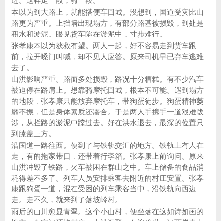
进。这样走一段，骑一段。
本以为到大路上，就能搭便车回城。没想到，国道受灾比山
路更为严重。上挡墙出现塌方，有部分路基被损毁，到处是
积水和淤泥。眼见货车陷在淤泥中，寸步难行。
张孝康本以为获救有望。两人一起，好不容易走到货车跟
前，拉开嗓门叫喊，却不见人应答。原来司机早已弃车逃难
去了。
山洪影响严重。路面多处损毁，路况十分糟糕。有不少汽车
被迫停在路肩上。想靠骑摩托回城，根本不可能。遇到塌方
的地段，张孝康只能放弃摩托车，带狗蛋徒步。狗蛋精神萎
靡不振，但是身体素质还凑合。于是两人手携手一道艰难跋
涉，从拦路的淤泥中蹚过去。好在洪水退去，最深的位置只
到膝盖上方。
沿国道一路往西。便到了与铁轨交汇的地方。铁轨上有人在
走，有的拖家带口，还带着行李箱。张孝康上前询问。原来
山洪冲毁了铁路，火车被困在群山之中。车上储备的食品消
耗得差不多了。列车人员安排乘客去附近的村庄安置。张孝
康跟狗蛋一道，混在受困的列车乘客当中，沿铁轨向西边
走。走不久，就来到了落坡岭村。
雨后的山川愈显青翠。这个小山村，便坐落在这如诗如画的