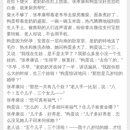
在灶下烧火，老奶奶在灶上捞面。张孝康和狗蛋没好意思吃
白食，就来厨房帮忙。
柴火不够了，张孝康帮着老爷爷去柴房搬柴。面条煮好了，
狗蛋帮着老奶奶盛面。一碗一碗玉米面，热汽腾腾地端到陌
生人手上。被救助的人们连声道谢，纷纷拿出微信支付宝想
要转账。老人却说，不会用手机。
狗蛋因为怀孕，安置在一层向南的卧室里。老奶奶特地送了
毛巾、热水和换洗衣物。她问狗蛋多大了。狗蛋说二十三，
又说：“我现在生娃，是不是太早了？我那么多发小没一个生
娃的。”张孝康说：“生得早，恢复好。”狗蛋说：“去你丫的。”
“不早，不早。”老奶奶牙齿掉了一半，讲话漏风，“我跟你那
么大的时候，生三个娃啦！”狗蛋惊讶地问：“那您是几岁结的
婚呀？”
张孝康问：“那您一共有几个娃？”老人手一比划，说：“八
个！五个儿子，三个女儿——”
张孝康说：“您可真有福气！”
狗蛋说：“怎么的，儿子多就叫有福气？生儿子捡黄金哪？”
张孝康说：“儿子多，好养老。”狗蛋说：“儿子多好养老，怎
么没见她儿子回来伺候她？”
老人说：“五个儿子，三个没啦！——我十八岁结的婚，才结