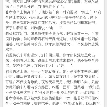
滑。侧方的山壁不断有水流夹杂着泥石涌向路面。水越来越
深了。再过几分钟，恐怕就走不了了。
张孝康马上翻身下车，他扶着车身，对狗蛋说：“你上车！”狗
蛋跨上赛600。张孝康从泥水中摸到一块平整的岩石，蹲下
身，摸索着将岩石垫在前轮后方。接着自己站到机车尾部，
双手扶着后座，对狗蛋说：“走——”
狗蛋猛踩油门。张孝康使出全身力气，狠狠向前一推。引擎
疯狂转动，前轮踩着岩石终于爬出泥坑。机车像甫一脱困的
猛兽，咆哮着冲向前方。张孝康使劲过大，一个狗爬摔进泥
水里。
狗蛋将机车开出泥水，刹车回头看。张孝康从泥地里爬出
来，小跑着追上来。路面上的泥水越来越多。他不等狗蛋停
留，便跨上后座，在风雨中大叫：“走——”
狗蛋再次上路。可一开车她就哭了。她不是没有雨中跑山的
经历，却从未遭遇过山洪。如果是在以往，还有GPS导航，
可现在不仅没有导航，夜晚无星无月，无法辨明方向，只能
凭微弱的车灯看清前方路面。狗蛋一面开一面哭道：“我们是
不是要死在这里了？”张孝康抹一把脸上的雨水，“你闭嘴。”
张孝康将狗蛋顶着大头盔的脑袋推向一旁，接着双臂环住狗
蛋，双手向前探，握住把手。他说：“狗蛋你听着，我玩机车