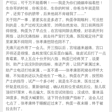
产可以，可千万不能看啊！——我是为你们婚姻幸福着想！
生你哥的时候，你爸没在。生你的时候，你爸当年就是陪
产，还剪了你的脐带，后来他就不肯碰我了……”
关于陪产一事，婆婆实在是多虑了。狗蛋孕期顺利，可没想
到的是，生产过程无比痛苦。39周自然发动。宫口前两指开
得很慢。狗蛋为了早点生，在宫缩间隙去爬楼。好容易开到
两指，达到无痛指标，就去待产室打无痛。医院规定待产室
里家属不得陪同，张孝康想陪也陪不了。
无痛只起作用了一会儿。开三指以后，宫缩越来越痛。宫口
开得还是很慢。血检发现C反应蛋白偏高。做皮试后打了一点
青霉素。早上五点十分开到八指，狗蛋已经疼哭了，说要
剖。助产士说没到剖的指标。推进产房，让陪产家属过来。
助产士电话打给家属，一直不通——张孝康那死猪在呼呼大
睡。不知道的还以为是他生了一晚上。狗蛋在产房，按照助
产士的指导，试产一个多小时，就是生不出来。医生过来，
怀疑是枕后位。重新做B超，确认枕前位变成枕后位。胎儿双
顶径97厘米，有点偏大。医生尝试转胎位，没成功。量体温
38度多。狗蛋大喊要剖。这下符合剖腹产指标了。这会儿过
七点了，张孝康终于睡醒赶过来了。狗蛋一夜未睡，终于被
拉去剖了。