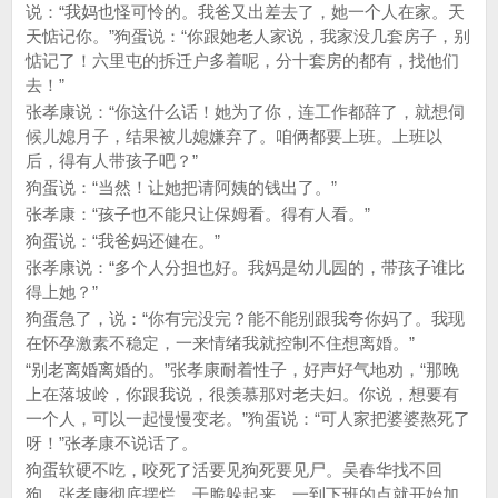
说：“我妈也怪可怜的。我爸又出差去了，她一个人在家。天
天惦记你。”狗蛋说：“你跟她老人家说，我家没几套房子，别
惦记了！六里屯的拆迁户多着呢，分十套房的都有，找他们
去！”
张孝康说：“你这什么话！她为了你，连工作都辞了，就想伺
候儿媳月子，结果被儿媳嫌弃了。咱俩都要上班。上班以
后，得有人带孩子吧？”
狗蛋说：“当然！让她把请阿姨的钱出了。”
张孝康：“孩子也不能只让保姆看。得有人看。”
狗蛋说：“我爸妈还健在。”
张孝康说：“多个人分担也好。我妈是幼儿园的，带孩子谁比
得上她？”
狗蛋急了，说：“你有完没完？能不能别跟我夸你妈了。我现
在怀孕激素不稳定，一来情绪我就控制不住想离婚。”
“别老离婚离婚的。”张孝康耐着性子，好声好气地劝，“那晚
上在落坡岭，你跟我说，很羡慕那对老夫妇。你说，想要有
一个人，可以一起慢慢变老。”狗蛋说：“可人家把婆婆熬死了
呀！”张孝康不说话了。
狗蛋软硬不吃，咬死了活要见狗死要见尸。吴春华找不回
狗，张孝康彻底摆烂，干脆躲起来。一到下班的点就开始加