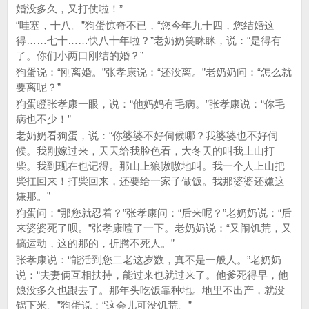
婚没多久，又打仗啦！”
“哇塞，十八。”狗蛋惊奇不已，“您今年九十四，您结婚这
得……七十……快八十年啦？”老奶奶笑眯眯，说：“是得有
了。你们小两口刚结的婚？”
狗蛋说：“刚离婚。”张孝康说：“还没离。”老奶奶问：“怎么就
要离呢？”
狗蛋瞪张孝康一眼，说：“他妈妈有毛病。”张孝康说：“你毛
病也不少！”
老奶奶看狗蛋，说：“你婆婆不好伺候哪？我婆婆也不好伺
候。我刚嫁过来，天天给我脸色看，大冬天的叫我上山打
柴。我到现在也记得。那山上狼嗷嗷地叫。我一个人上山把
柴扛回来！打柴回来，还要给一家子做饭。我那婆婆还嫌这
嫌那。”
狗蛋问：“那您就忍着？”张孝康问：“后来呢？”老奶奶说：“后
来婆婆死了呗。”张孝康噎了一下。老奶奶说：“又闹饥荒，又
搞运动，这的那的，折腾不死人。”
张孝康说：“能活到您二老这岁数，真不是一般人。”老奶奶
说：“夫妻俩互相扶持，能过来也就过来了。他爹死得早，他
娘没多久也跟去了。那年头吃饭靠种地。地里不出产，就没
锅下米。”狗蛋说：“这会儿可没饥荒。”