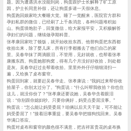
题。因为遭遇洪水没能到岗，狗蛋跟护士长解释了旷工原
因，护士长同意补假，还让狗蛋多请一天假休息。
狗蛋跑回娘家吃大餐睡大觉。睡了一觉醒来，医院官方群和
孕妇私群的微信，已经刷了上千条消息，各种问题堆积如
山。狗蛋填饱肚子，回复微信，给大家报平安，又积极解答
孕妇们的问题，继续做孕期科普。
张孝康回家吃了顿饭，就开始收拾东西。他替狗蛋把东西都
收拾出来，除了婴儿床，所有行李都搬去了他们自己的家
里。吴春华抹了两滴眼泪，不管用，见好就收，也帮着张孝
康搬东西。狗蛋她那狗窝，得有几个月没好好收拾，到处都
是灰。吴春华赶过去帮着收拾。里里外外仔仔细细清扫一
遍，又给换了桌布窗帘。
狗蛋回到家，就要赶吴春华走。张孝康说：“我妈过来帮你收
拾屋子，你别太过分了。”狗蛋说：“什么叫帮我收拾？你也住
这儿，就没你份了？”张孝康还要说她，吴春华含着眼泪
说：“你别跟你媳妇吵。只要你俩好，妈受点委屈没事。”
狗蛋说：“怎么能让妈受委屈？咱俩以后天天干架，可不能让
妈受委屈了！”接着旧事重提，要吴春华把猫狗找回来。吴春
华满口答应。
狗蛋对桌布和窗帘的颜色很不满意，把吉祥富贵花的桌布换