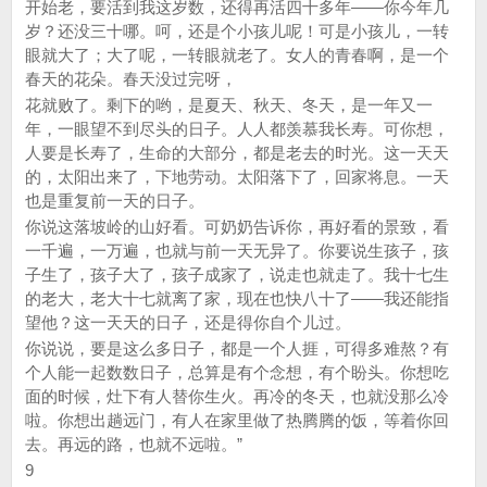
开始老，要活到我这岁数，还得再活四十多年——你今年几
岁？还没三十哪。呵，还是个小孩儿呢！可是小孩儿，一转
眼就大了；大了呢，一转眼就老了。女人的青春啊，是一个
春天的花朵。春天没过完呀，
花就败了。剩下的哟，是夏天、秋天、冬天，是一年又一
年，一眼望不到尽头的日子。人人都羡慕我长寿。可你想，
人要是长寿了，生命的大部分，都是老去的时光。这一天天
的，太阳出来了，下地劳动。太阳落下了，回家将息。一天
也是重复前一天的日子。
你说这落坡岭的山好看。可奶奶告诉你，再好看的景致，看
一千遍，一万遍，也就与前一天无异了。你要说生孩子，孩
子生了，孩子大了，孩子成家了，说走也就走了。我十七生
的老大，老大十七就离了家，现在也快八十了——我还能指
望他？这一天天的日子，还是得你自个儿过。
你说说，要是这么多日子，都是一个人捱，可得多难熬？有
个人能一起数数日子，总算是有个念想，有个盼头。你想吃
面的时候，灶下有人替你生火。再冷的冬天，也就没那么冷
啦。你想出趟远门，有人在家里做了热腾腾的饭，等着你回
去。再远的路，也就不远啦。”
9