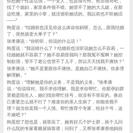
你想她个性这么强，一个女人，也是很可怜。然后我哥吧，
找了个媳妇，家里条件很不错。她管不了她的大儿媳，在那
边吃瘪。家里的小辈，就没谁听她话的。我以前也不听她话
——”
狗蛋说：“结婚前也没见你这么体谅你妈呀。怎么，跟我结婚
了，突然就变大孝子了？”
张孝康说：“你听听，你说的什么话！”
狗蛋说：“我说错什么了？结婚前也没听说她怎么不容易，一
结婚她就不容易了？她不容易怪我吗？那我冤不冤啊？她控
制欲强，管不了老公也管不了儿子，所以天天找我不痛快？”
张孝康说：“她不是要跟你不痛快。是她自己不痛快。你多理
解理解。”
狗蛋说：“理解她是你的义务，不是我的义务。”张孝康
说：“你说得对。我不求你理解。我是求你帮忙。你那孕妇群
里都是陌生人，她们找你帮忙挂号，你没有不答应的。换自
己婆婆怎么就不行了？难道你的亲人生病了，你能坐视不
理？就当你卖我一个人情。帮忙推荐个专家，给挂个号，这
不难吧？”
狗蛋想了想也是，就答应了。她有好几个护士群，挨个儿问
什么院的专家看糖尿病靠谱；问到了，又帮张孝康替他妈挂