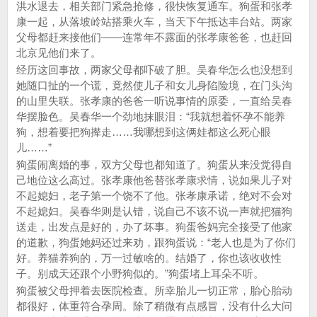
洪水退去，相关部门紧急抢修，很快恢复通车。狗蛋和张孝
康一起，从落坡岭站搭乘火车，当天下午抵达丰台站。两家
父母都赶来接他们——连常年不露面的张孝康爸爸，也赶回
北京见他们来了。
经历这回事故，两家父母都吓破了胆。吴春华怎么也没想到
她随口扯的一个谎，竟然使儿子和女儿身陷险境，在门头沟
的山里失联。张孝康的爸爸一听说事情的原委，一直给吴春
华摆脸色。吴春华一个劲地抹眼泪：“我就想着怀孕不能养
狗，想着要把狗撵走……我哪想到这俩娃都这么死心眼
儿……”
狗蛋闹离婚的事，双方父母也都知道了。狗蛋从来没觉得自
己地位这么高过。张孝康他爸替张孝康求情，说如果儿子对
不起媳妇，老子第一个饶不了他。张孝康承诺，绝对不会对
不起媳妇。吴春华则是认错，说自己不该不说一声就把猫狗
送走，出发点是好的，办了坏事。狗蛋爸妈完全接受了他家
的道歉，狗蛋她妈还过来劝，跟狗蛋说：“老人也是为了你们
好。养猫养狗的，万一过敏啥的。结婚了，你也该收收性
子。别成天还跟个小野狗似的。”狗蛋堵上耳朵不听。
狗蛋被父母押着去医院检查。所幸胎儿一切正常，胎心胎动
都很好，体重符合孕周。除了稍微有点感冒，没有什么大问