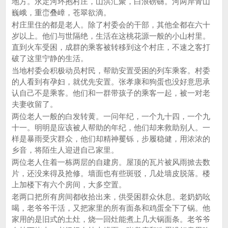
地方。永定河环抱村庄，山洪汇聚，白浪磅礴。河两岸青山
巍峨，重峦叠嶂，苍翠欲滴。
村庄里住的都是老人。除了村委会的干部，其他全都在六十
岁以上。他们与世隔绝，生活在这桃花源一般的小山村里。
直到火车受困，成群的乘客被转移到这个村庄，不速之客打
破了这里宁静的生活。
当地村委会积极动员村民，帮助安置受困的列车乘客。村委
的人看到有孕妇，就优先安置。张孝康和狗蛋也没好意思承
认自己不是乘客。他们和一群带孩子的乘客一起，被一对老
夫妻收留了。
两位老人一般的白发转黄。一问年纪，一个九十四，一个九
十一。明明是应该被人帮助的年纪，他们却来救助别人。一
样是暴雨受灾群众，他们却精神矍铄，步履稳健，用浓浓的
乡音，将陌生人迎进自己家里。
两位老人住着一栋两层的自建房。屋顶的瓦片被风雨掀去数
片，还没来得及抢修。墙面也有些斑驳，几处墙皮脱落。楼
上加楼下有六个房间，大多空置。
老两口把所有房间都收拾出来，供受困群众休息。老奶奶吆
喝，老爷爷干活，又把家里的所有面条和鸡蛋全下了锅。他
家用的是旧式的土灶，烧一回灶能煮上几大锅面条。老爷爷