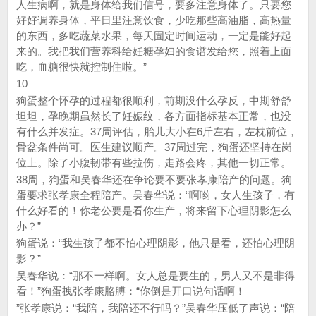
人生病啊，就是身体给我们信号，要多注意身体了。只要您
好好调养身体，平日里注意饮食，少吃那些高油脂，高热量
的东西，多吃蔬菜水果，每天固定时间运动，一定是能好起
来的。我把我们营养科给妊糖孕妇的食谱发给您，照着上面
吃，血糖很快就控制住啦。”
10
狗蛋整个怀孕的过程都很顺利，前期没什么孕反，中期舒舒
坦坦，孕晚期虽然长了妊娠纹，各方面指标基本正常，也没
有什么并发症。37周评估，胎儿大小在6斤左右，左枕前位，
骨盆条件尚可。医生建议顺产。37周过完，狗蛋还坚持在岗
位上。除了小腹韧带有些拉伤，走路会疼，其他一切正常。
38周，狗蛋和吴春华还在争论要不要张孝康陪产的问题。狗
蛋要求张孝康全程陪产。吴春华说：“啊哟，女人生孩子，有
什么好看的！你老公要是看你生产，将来留下心理阴影怎么
办？”
狗蛋说：“我生孩子都不怕心理阴影，他只是看，还怕心理阴
影？”
吴春华说：“那不一样啊。女人总是要生的，男人又不是非得
看！”狗蛋拽张孝康胳膊：“你倒是开口说句话啊！
”张孝康说：“我陪，我陪还不行吗？”吴春华压低了声说：“陪