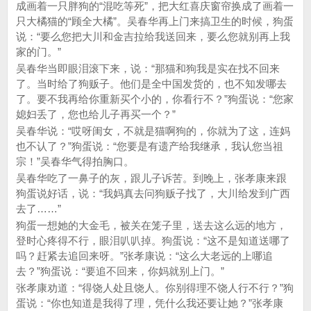
成画着一只胖狗的“混吃等死”，把大红喜庆窗帘换成了画着一
只大橘猫的“顾全大橘”。吴春华再上门来搞卫生的时候，狗蛋
说：“要么您把大川和金吉拉给我送回来，要么您就别再上我
家的门。”
吴春华当即眼泪滚下来，说：“那猫和狗我是实在找不回来
了。当时给了狗贩子。他们是全中国发货的，也不知发哪去
了。要不我再给你重新买个小的，你看行不？”狗蛋说：“您家
媳妇丢了，您也给儿子再买一个？”
吴春华说：“哎呀闺女，不就是猫啊狗的，你就为了这，连妈
也不认了？”狗蛋说：“您要是有遗产给我继承，我认您当祖
宗！”吴春华气得拍胸口。
吴春华吃了一鼻子的灰，跟儿子诉苦。到晚上，张孝康来跟
狗蛋说好话，说：“我妈真去问狗贩子找了，大川给发到广西
去了……”
狗蛋一想她的大金毛，被关在笼子里，送去这么远的地方，
登时心疼得不行，眼泪叭叭掉。狗蛋说：“这不是知道送哪了
吗？赶紧去追回来呀。”张孝康说：“这么大老远的上哪追
去？”狗蛋说：“要追不回来，你妈就别上门。”
张孝康劝道：“得饶人处且饶人。你别得理不饶人行不行？”狗
蛋说：“你也知道是我得了理，凭什么我还要让她？”张孝康