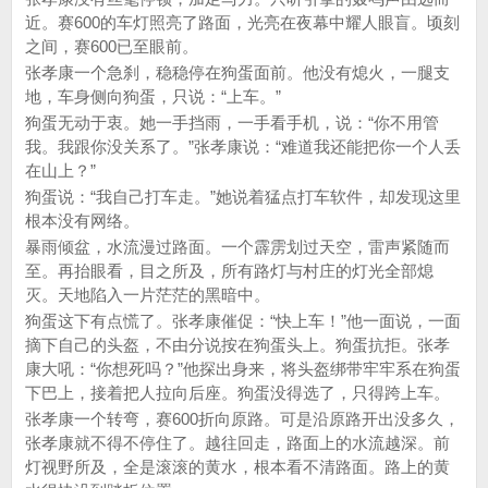
近。赛600的车灯照亮了路面，光亮在夜幕中耀人眼盲。顷刻
之间，赛600已至眼前。
张孝康一个急刹，稳稳停在狗蛋面前。他没有熄火，一腿支
地，车身侧向狗蛋，只说：“上车。”
狗蛋无动于衷。她一手挡雨，一手看手机，说：“你不用管
我。我跟你没关系了。”张孝康说：“难道我还能把你一个人丢
在山上？”
狗蛋说：“我自己打车走。”她说着猛点打车软件，却发现这里
根本没有网络。
暴雨倾盆，水流漫过路面。一个霹雳划过天空，雷声紧随而
至。再抬眼看，目之所及，所有路灯与村庄的灯光全部熄
灭。天地陷入一片茫茫的黑暗中。
狗蛋这下有点慌了。张孝康催促：“快上车！”他一面说，一面
摘下自己的头盔，不由分说按在狗蛋头上。狗蛋抗拒。张孝
康大吼：“你想死吗？”他探出身来，将头盔绑带牢牢系在狗蛋
下巴上，接着把人拉向后座。狗蛋没得选了，只得跨上车。
张孝康一个转弯，赛600折向原路。可是沿原路开出没多久，
张孝康就不得不停住了。越往回走，路面上的水流越深。前
灯视野所及，全是滚滚的黄水，根本看不清路面。路上的黄