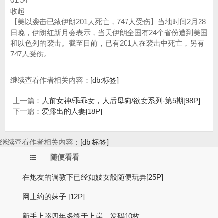
01:54
收起
【美以袭击已致伊朗201人死亡，747人受伤】当地时间2月28
日晚，伊朗红新月会表示，当天伊朗全国有24个省份遭到美国
和以色列的袭击。截至目前，已有201人在袭击中死亡，另有
747人受伤。
继续查看作者相关内容：
[db:标签]
上一篇：
人前女神/乖乖女，人后母狗/欲女系列-第5期[98P]
下一篇：
爱露出的人妻[18P]
继续查看作者相关内容：
[db:标签]
随便看看
在炮友的调教下已经如妓女般随便玩弄[25P]
网上约的妹子 [12P]
新手上路四年多终于上岸，发码10枚