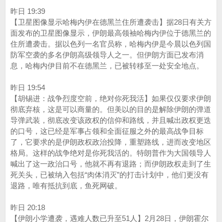
昨日 19:39
【卫星图像显示哈梅内伊在德黑兰住所遭袭击】据28日有关方
面发布的卫星图像显示，伊朗最高领袖哈梅内伊位于德黑兰的
住所遭袭击。据以色列一名官员称，哈梅内伊是今晨以色列国
防军空袭的多名伊朗高级领导人之一。但伊朗方面已发布消
息，哈梅内伊目前不在德黑兰，已被转移至一处安全地点。‌‌
昨日 19:54
【胡锡进：战争烈度空前，绝对你死我活】如果仅仅要求伊朗
彻底弃核，这是可以商量的。但美以的目的是解除伊朗的弹道
导弹武装，彻底改变该政权的信仰和路线，并且喊出政权更迭
的口号，这已经是军事占领和全面征服之外的最高战争目标
了，它要求的是伊朗政权政治投降，重塑路线，进而改变地区
格局。这样的战争绝对是你死我活的。特朗普作为大国领导人
喊出了这一政治口号，他就不再有退路；而伊朗政权走到了生
死关头，已被纳入包括“肉体消灭”的打击计划中，他们更没有
退路，唯有抵抗到底，鱼死网破。
昨日 20:18
【伊朗小学遭袭，遇难人数已升至51人】2月28日，伊朗霍尔