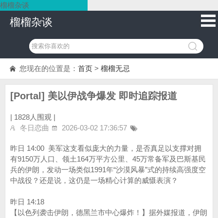
榴榴杂谈
榴榴杂谈
您现在的位置是：
首页
>
榴榴无忌
[Portal] 美以伊战争爆发 即时追踪报道
|
1828人围观 |
冬日恋曲
2026-03-02 17:36:57
昨日 14:00 美军这支看似庞大的力量，是否真足以支撑对拥
有9150万人口、领土164万平方公里、45万常备军及巴斯基民
兵的伊朗，发动一场类似1991年“沙漠风暴”式的持续高强度空
中战役？还是说，这仍是一场精心计算的威慑表演？
昨日 14:18
【以色列袭击伊朗，德黑兰市中心爆炸！】据外媒报道，伊朗