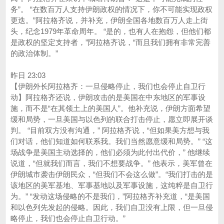
务”。 “在数百万人支持伊朗政权的情况下，你不可能实现政权
更迭。”阿拉格齐说，并补充，伊朗全国各地数百万人走上街
头，纪念1979年革命周年。 “是的，也有人在抱怨，但他们都
是政权的坚定支持者，”阿拉格齐说，“而且我们拥有非常完善
的政治体制。”
昨日 23:03
【伊朗外长阿拉格齐：一旦侵略停止，我们也会停止自卫行
动】阿拉格齐还说，伊朗攻击的是美国在中东地区的军事设
施，而不是“在其领土上的美国人”。他补充说，伊朗方面希望
缓和局势，一旦美国与以色列的联合打击停止，愿立即展开谈
判。 “目前双方没有沟通，” 阿拉格齐说，“但如果美方想与我
们对话，他们知道如何联系我。我们当然愿意缓和局势。” “这
场战争是美国主动选择的，他们必须为此付出代价，” 他继续
说道，“但就我们而言，我们不想要战争。” 他表示，美军曾在
伊朗城市袭击伊朗民众，“但我们不会这么做”。“我们打击的是
该地区的美军基地、军事基地以及军事设施，这纯粹是自卫行
为。” “发动这场侵略的不是我们，”阿拉格齐补充道，“是美国
和以色列先发起的侵略。因此，我们自卫没有上限，但一旦侵
略停止，我们也会停止自卫行动。”