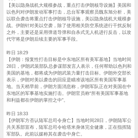
【美以隐身战机大规模参战，重点打击伊朗核导设施】美国和
以色列对伊朗发动军事打击，总台军事观察员魏东旭分析，美
以联合袭击将重点打击伊朗核导设施，美以隐身战机大规模参
战。伊朗针对美以空袭，除了使用相关防空系统进行干扰反制
之外，主要还是采用弹道导弹和自杀式无人机进行反击，以攻
代守将是伊朗后续主要的军事手段。
昨日 18:29
【伊朗：报复性打击目标是中东地区所有美军基地】当地时间
28日，伊朗武装部队总参谋部发言人表示，任何帮助以色列和
美国的基地，都将成为伊朗武装力量打击目标。伊朗外交部长
表示，伊朗对美以袭击的回应是瞄准该地区所有美国军事基
地。当天稍早前，伊朗方面消息称，伊朗军队正在对美国在中
东地区的军事基地实施打击。伊朗官员称“所有美国军事基地
和利益都在伊朗的掌控之中”。
昨日 18:33
【伊朗军方否认陆军总司令身亡】当地时间28日，伊朗陆军公
共关系部宣布，陆军总司令哈塔米身体完全健康，正在指挥陆
军部队。此前以媒称其在袭击中身亡。