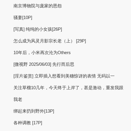
南京博物院与庞家的恩怨
骚妻[10P]
[写真] 纯纯的小女孩[26P]
怎么成为风灵月影宗长老（上） [29P]
10年后，小米再次沦为Others
[微视野 2025/06/03] 先行而后思
[淫片鉴赏] 立即插入想看到美穗惊讶的表情 无码以一
关注草榴10几年，今天终于上岸了，甚是激动，重发我跟
我老
绑起来扔到野外[13P]
各种调教 [17P]