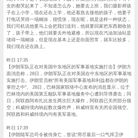
女的都哭起来了，不知道怎么办，她要去上班，我们摄影师孩
子在上小学，现在还在上学，他还着急去接他的孩子，他妻子
打电话哭得一塌糊涂，很慌张，现在呢，就是这样一种状态，
我们司机说他要马上会把我们送到，他就要回家把东西都收拾
了，孩子带上，他们就要去外地避难，所以现在汽油加油站是
堵得一塌糊涂，但是现在基本上还是街面照常，就车比较多，
我们现在还在路上。
昨日 17:35
【伊朗军队正在对美国中东地区的军事基地实施打击】伊朗方
面消息称，28日，伊朗军队正在对美国在中东地区的军事基地
实施打击。伊朗官员称“所有美国军事基地和利益都在伊朗的
掌控之中”。 28日，巴林国家联络中心发布的消息显示，位于
巴林境内的美国第五舰队军事基地服务中心遭到导弹袭击；同
日，阿联酋阿布扎比发生两次巨大爆炸，阿联酋已关闭部分领
空；科威特境内响起数次爆炸声，科威特宣布关闭全国领空。
阿联酋和科威特境内均有美军基地。
昨日 17:39
【伊朗陆军总司令被传身亡，曾说“用尽最后一口气捍卫伊