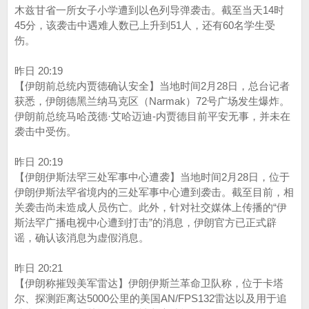
木兹甘省一所女子小学遭到以色列导弹袭击。截至当天14时
45分，该袭击中遇难人数已上升到51人，还有60名学生受
伤。
昨日 20:19
【伊朗前总统内贾德确认安全】当地时间2月28日，总台记者
获悉，伊朗德黑兰纳马克区（Narmak）72号广场发生爆炸。
伊朗前总统马哈茂德·艾哈迈迪-内贾德目前平安无事，并未在
袭击中受伤。
昨日 20:19
【伊朗伊斯法罕三处军事中心遭袭】当地时间2月28日，位于
伊朗伊斯法罕省境内的三处军事中心遭到袭击。截至目前，相
关袭击尚未造成人员伤亡。此外，针对社交媒体上传播的“伊
斯法罕广播电视中心遭到打击”的消息，伊朗官方已正式辟
谣，确认该消息为虚假消息。
昨日 20:21
【伊朗称摧毁美军雷达】伊朗伊斯兰革命卫队称，位于卡塔
尔、探测距离达5000公里的美国AN/FPS132雷达以及用于追