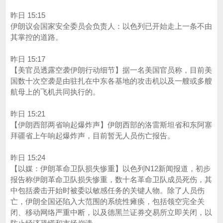
昨日 15:15
伊朗议会国家安全委员会负责人：以色列已开始走上一条不由
其掌控的道路。
昨日 15:17
【美官员透露空袭伊朗行动细节】据一名美国官员称，目前美
国数十次空袭是由驻扎在中东各基地的攻击机以及一艘或多艘
航母上的飞机共同执行的。
昨日 15:21
【伊朗西部两省响起爆炸声】伊朗西部的洛雷斯坦省和东阿塞
拜疆省上午响起爆炸声，目前暂无人员伤亡报告。
昨日 15:24
【以媒：伊朗革命卫队损失惨重】以色列N12新闻报道，初步
报告称伊朗革命卫队损失惨重，数十名革命卫队成员死伤，其
中包括袭击开始时被委以敏感任务的关键人物。除了人员伤
亡，伊朗全国还陷入大范围的系统性瘫痪，包括领空完全关
闭、移动网络严重中断，以及德黑兰证券交易所立即关闭，以