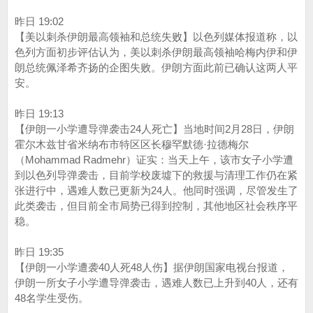
昨日 19:02
【美以刺杀伊朗最高领袖和总统失败】以色列媒体报道称，以
色列方面初步评估认为，美以刺杀伊朗最高领袖哈梅内伊和伊
朗总统佩泽希齐扬的企图失败。伊朗方面此前已确认这两人平
安。
昨日 19:13
【伊朗一小学遭导弹袭击24人死亡】当地时间2月28日，伊朗
霍尔木兹甘省米纳布市特区区长穆罕默德·拉德梅尔
（Mohammad Radmehr）证实：当天上午，该市女子小学遭
到以色列导弹袭击，目前学校废墟下的救援与清理工作仍在紧
张进行中，遇难人数已更新为24人。他同时强调，尽管发生了
此类袭击，但目前全市局势已得到控制，其他地区社会秩序平
稳。
昨日 19:35
【伊朗一小学遭袭40人死48人伤】据伊朗国家电视台报道，
伊朗一所女子小学遭导弹袭击，遇难人数已上升到40人，还有
48名学生受伤。