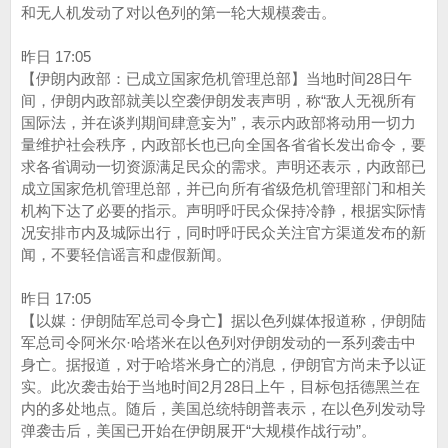
和无人机发动了对以色列的第一轮大规模袭击。
昨日 17:05
【伊朗内政部：已成立国家危机管理总部】当地时间28日午
间，伊朗内政部就美以空袭伊朗发表声明，称“敌人无视所有
国际法，并在谈判期间肆意妄为”，表示内政部将动用一切力
量维护社会秩序，内政部长也已向全国各省省长发出命令，要
求各省调动一切资源满足民众的需求。声明还表示，内政部已
成立国家危机管理总部，并已向所有省级危机管理部门和相关
机构下达了必要的指示。声明呼吁民众保持冷静，根据实际情
况安排市内及城际出行，同时呼吁民众关注官方渠道发布的新
闻，不要轻信谣言和虚假新闻。
昨日 17:05
【以媒：伊朗陆军总司令身亡】据以色列媒体报道称，伊朗陆
军总司令阿米尔·哈塔米在以色列对伊朗发动的一系列袭击中
身亡。据报道，对于哈塔米身亡的消息，伊朗官方尚未予以证
实。此次袭击始于当地时间2月28日上午，目标包括德黑兰在
内的多处地点。随后，美国总统特朗普表示，在以色列发动导
弹袭击后，美国已开始在伊朗展开“大规模作战行动”。