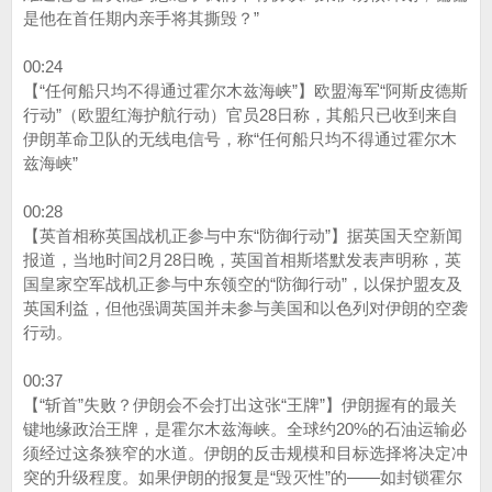
是他在首任期内亲手将其撕毁？”
00:24
【“任何船只均不得通过霍尔木兹海峡”】欧盟海军“阿斯皮德斯
行动”（欧盟红海护航行动）官员28日称，其船只已收到来自
伊朗革命卫队的无线电信号，称“任何船只均不得通过霍尔木
兹海峡”
00:28
【英首相称英国战机正参与中东“防御行动”】据英国天空新闻
报道，当地时间2月28日晚，英国首相斯塔默发表声明称，英
国皇家空军战机正参与中东领空的“防御行动”，以保护盟友及
英国利益，但他强调英国并未参与美国和以色列对伊朗的空袭
行动。
00:37
【“斩首”失败？伊朗会不会打出这张“王牌”】伊朗握有的最关
键地缘政治王牌，是霍尔木兹海峡。全球约20%的石油运输必
须经过这条狭窄的水道。伊朗的反击规模和目标选择将决定冲
突的升级程度。如果伊朗的报复是“毁灭性”的——如封锁霍尔