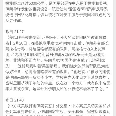
探测距离超过5000公里，是美军部署在中东用于探测和监视
伊朗导弹发射的重要设备，该雷达与“爱国者”和“萨德”反导系
统进行网络化链接，该系统将在冲突中服务于美国和以色列的
反导作战。
昨日 21:27
【美以联手袭击伊朗，伊外长：强大的武装部队将教训侵略
者】2月28日，在美以联手发动对伊朗打击后，伊朗外交部长
阿拉格奇称，将给侵略者应有的教训。阿拉格奇在X上发声
明：“内塔尼亚胡和特朗普对伊朗发动的战争完全是无端挑
衅、非法和不正当的。特朗普把‘美国优先’变成了‘以色列优
先’——这始终意味着‘美国最后’。我们强大的武装部队已为此
做好准备，必将给侵略者应有的教训。” 他还说：“被毁的建筑
是伊朗南部的一所女子小学。学校在光天化日之下遭到轰炸，
当时里面挤满了年幼的学生。仅在这一个地方，就有数十名无
辜儿童被杀害。这些针对伊朗人民的罪行绝不会不了了之。”
昨日 21:49
【中方就美以打击伊朗表态】外交部：中方高度关切美国和以
色列军事打击伊朗，伊朗国家主权、安全和领土完整应该得到