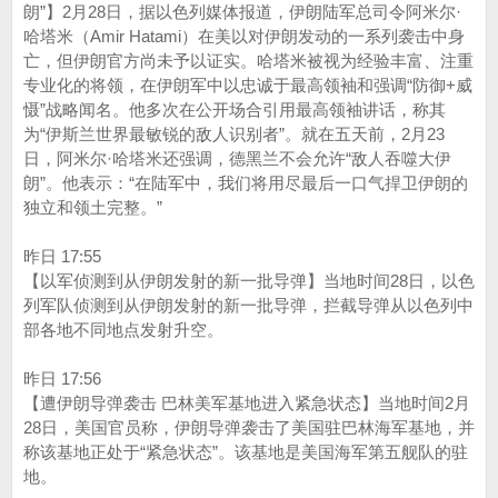
朗”】2月28日，据以色列媒体报道，伊朗陆军总司令阿米尔·
哈塔米（Amir Hatami）在美以对伊朗发动的一系列袭击中身
亡，但伊朗官方尚未予以证实。哈塔米被视为经验丰富、注重
专业化的将领，在伊朗军中以忠诚于最高领袖和强调“防御+威
慑”战略闻名。他多次在公开场合引用最高领袖讲话，称其
为“伊斯兰世界最敏锐的敌人识别者”。就在五天前，2月23
日，阿米尔·哈塔米还强调，德黑兰不会允许“敌人吞噬大伊
朗”。他表示：“在陆军中，我们将用尽最后一口气捍卫伊朗的
独立和领土完整。”
昨日 17:55
【以军侦测到从伊朗发射的新一批导弹】当地时间28日，以色
列军队侦测到从伊朗发射的新一批导弹，拦截导弹从以色列中
部各地不同地点发射升空。
昨日 17:56
【遭伊朗导弹袭击 巴林美军基地进入紧急状态】当地时间2月
28日，美国官员称，伊朗导弹袭击了美国驻巴林海军基地，并
称该基地正处于“紧急状态”。该基地是美国海军第五舰队的驻
地。