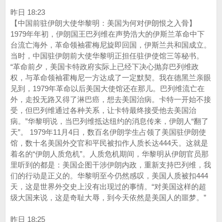
昨日 18:23
【中国前驻伊朗大使华黎明：美国为何对伊朗恨之入骨】
1979年年初，伊朗国王巴列维在声势浩大的伊斯兰革命中下
台流亡海外，革命领袖霍梅尼旋即回国，伊斯兰共和国成立。
当时，中国驻伊朗前大使华黎明正担任驻伊使馆三等秘书。
“革命前夕，美国卡特政府实际上已经下决心抛弃巴列维政
权，与革命领袖霍梅尼一方达成了一定默契。我在德黑兰亲眼
见到，1979年革命以后美国大使馆还在那儿。巴列维流亡在
外，走投无路又得了淋巴癌，想去美国治病。卡特一开始不接
受，但巴列维通过各种关系，让卡特最终接受他去美国治
病。”华黎明说，当巴列维抵达纽约的消息传来，伊朗人“翻了
天”。 1979年11月4日，数百名伊朗学生占领了美国驻伊朗使
馆，数十名美国外交官和平民被扣作人质长达444天。这就是
着名的“伊朗人质危机”。人质危机期间，华黎明从伊朗官员那
里听到的都是：美国企图干涉伊朗内政，重新支持巴列维，我
们的行动是正义的。华黎明至今仍然感叹，美国人质被扣444
天，这是世界外交史上没有出现过的事情。“对美国这样的超
级大国来说，这是奇耻大辱，到今天依然是美国人的噩梦。”
昨日 18:25