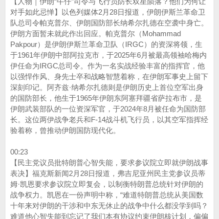
【人物｜伊朗“牛仔”司令与飞行员防长双星陨落？他们为何让
对手如此忌惮】以色列媒体2月28日报道，伊朗伊斯兰革命卫
队总司令帕克普尔、伊朗国防部长纳希尔扎德在空袭中身亡。
伊朗方面暂未就此作出回应。帕克普尔（Mohammad
Pakpour）是伊朗伊斯兰革命卫队（IRGC）的资深将领，生
于1961年伊朗中部阿拉克市，于2025年6月被最高领袖哈梅内
伊任命为IRGC总司令。作为一名实战经验丰富的指挥官，他
以强悍作风、身先士卒和战略智慧着称，在伊朗军事史上留下
深刻印记。阿齐兹·纳希尔扎德则是伊朗历史上首位空军出身
的国防部长，他生于1965年伊朗东阿塞拜疆省萨拉布市，是
伊朗武装部队的一位资深军官，于2024年8月被任命为国防部
长。这位两伊战争老兵和F-14战斗机飞行员，以其空军指挥经
验着称，曾推动伊朗国防现代化。
00:23
【民主党议员批特朗普心智失能，要求参议院立即就伊朗战事
表决】福克斯新闻2月28日报道，弗吉尼亚州民主党参议员蒂
姆·凯恩要求参议院立即复会，以制衡特朗普总统针对伊朗的
战争权力。凯恩在一份声明中称，“难道特朗普总统从美国数
十年来对伊朗的干涉和中东无休止的战争中什么都没学到吗？
难道他心智失能到忘记了我们本有协议约束伊朗核计划，偏偏