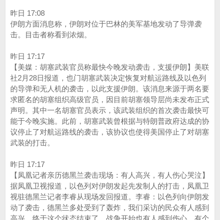
昨日 17:08
伊朗方面消息称，伊朗对位于巴林的美军基地发动了导弹袭
击。目击者称看到浓烟。
昨日 17:17
【美媒：胡塞武装官员称最快今晚发动袭击，支援伊朗】美联
社2月28日报道，也门胡塞武装决定恢复对航运路线及以色列
的导弹和无人机的袭击，以此支援伊朗。该消息来源于两名要
求匿名的胡塞组织高级官员，因目前胡塞领导层尚未发布正式
声明。其中一名胡塞官员表示，该武装组织的首次袭击最快可
能于今晚实施。此前，胡塞武装曾根据与特朗普政府达成的协
议停止了对航运路线的袭击，该协议也使得美国停止了对胡塞
武装的打击。
昨日 17:17
【凤凰记者亲历德黑兰袭击现场：有人高兴，有人伤心哭泣】
据凤凰卫视报道，以色列对伊朗发起先发制人的打击，凤凰卫
视驻德黑兰记者李睿从现场发回报道。李睿：以色列向伊朗发
动了袭击，德黑兰多处受到了轰炸，我们采访的民众有人感到
高兴，终于这个状态结束了，战争开始也有人感到伤心，有个