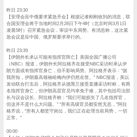
昨日 23:30
【安理会应中俄要求紧急开会】根据记者刚刚收到的消息，联
合国安理会将于当地时间2月28日下午4时（北京时间3月1日
凌晨5时）召开紧急会议，审议中东局势。有消息称，这次紧
急会议是应中国、俄罗斯要求举行的。
昨日 23:39
【伊朗外长承认可能有指挥官阵亡】美国全国广播公司
（NBC）报道，伊朗外长阿拉格齐在接受NBC采访时承认伊
朗方面或有指挥官身亡，但不影响局势。阿拉格齐表示：“据
我所知，伊朗最高领袖哈梅内伊仍然在世。” NBC报道，美以
发动联合打击后，阿拉格齐从德黑兰接受直播采访时称，有两
名指挥官身亡，但伊朗高层官员均幸免于难，其中包括司法部
长与议会议长。阿拉格齐称：“我们可能损失了几名指挥官，
但这并不是什么大问题。” “所有高级官员都安然无恙，”阿拉
格齐说，“所有人都坚守岗位，我们正在处理当前局势，一切
正常。”
00:00