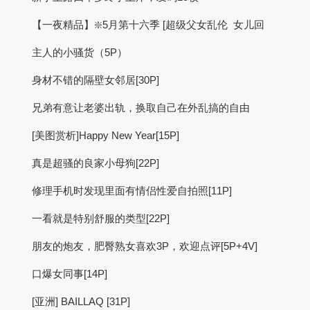
【一夜精品】❇️5月第十六季 [超级父女乱伦 女儿回
主人的小骚货（5P）
身材不错的隔壁女邻居[30P]
兄弟有意让老婆出轨，换取自己在外乱搞的自由
[美图赏析]Happy New Year[15P]
真是超骚的良家小母狗[22P]
修理手机时发现里面有情侣性爱自拍照[11P]
一看就是特别舒服的类型[22P]
朋友的炮友，肥臀熟女喜欢3P，欢迎点评[5P+4V]
口爆女同事[14P]
[亚洲] BAILLAQ [31P]