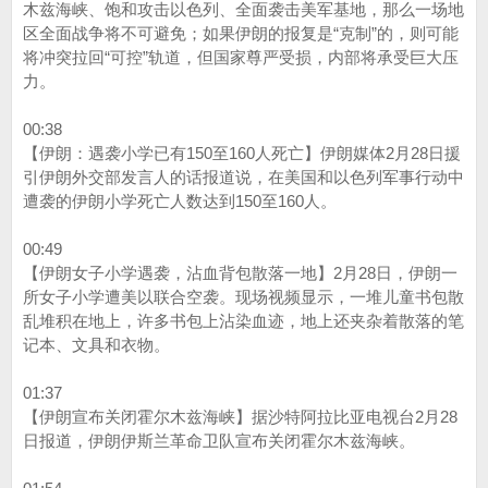
木兹海峡、饱和攻击以色列、全面袭击美军基地，那么一场地
区全面战争将不可避免；如果伊朗的报复是“克制”的，则可能
将冲突拉回“可控”轨道，但国家尊严受损，内部将承受巨大压
力。
00:38
【伊朗：遇袭小学已有150至160人死亡】伊朗媒体2月28日援
引伊朗外交部发言人的话报道说，在美国和以色列军事行动中
遭袭的伊朗小学死亡人数达到150至160人。
00:49
【伊朗女子小学遇袭，沾血背包散落一地】2月28日，伊朗一
所女子小学遭美以联合空袭。现场视频显示，一堆儿童书包散
乱堆积在地上，许多书包上沾染血迹，地上还夹杂着散落的笔
记本、文具和衣物。
01:37
【伊朗宣布关闭霍尔木兹海峡】据沙特阿拉比亚电视台2月28
日报道，伊朗伊斯兰革命卫队宣布关闭霍尔木兹海峡。