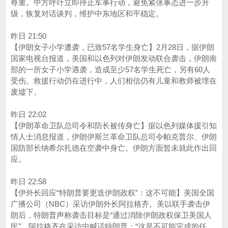
尊重。中方呼吁立即停止军事行动，避免紧张事态进一步升
级，恢复对话谈判，维护中东地区和平稳定。
昨日 21:50
【伊朗女子小学遭袭，已致57名学生身亡】2月28日，据伊朗
国家电视台报道，美国和以色列对伊朗发动联合袭击，伊朗南
部的一所女子小学遇袭，造成至少57名学生死亡，另有60人
受伤。救援行动仍在进行中，人们相信仍有儿童和教师被埋在
废墟下。
昨日 22:02
【伊朗革命卫队总司令和防长被传身亡】据以色列媒体援引知
情人士消息报道，伊朗伊斯兰革命卫队总司令帕克普尔、伊朗
国防部长纳希尔扎德在空袭中身亡。伊朗方面暂未就此作出回
应。
昨日 22:58
【伊外长回应“特朗普要更迭伊朗政权”：这不可能】美国全国
广播公司（NBC）采访伊朗外长阿拉格齐。美以联手袭击伊
朗后，特朗普声称袭击目标是“通过消除伊朗政权保卫美国人
民”。阿拉格齐在采访中喊话特朗普：“这是不可能完成的任