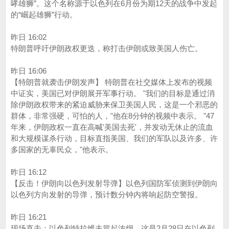
哮雄狮”。这个名称源于以色列在6月份为期12天的战争中发起
的“崛起雄狮”行动。
昨日 16:02
特朗普呼吁伊朗政权更迭，称打击伊朗或致美国人伤亡。
昨日 16:06
【特朗普就袭击伊朗发声】 特朗普在社交媒体上发布的视频
中证实，美国已对伊朗展开军事行动。 "我们的目标是通过消
除伊朗政权带来的紧迫威胁来保卫美国人民，这是一个邪恶的
群体，非常强硬，可怕的人，"他在8分钟的视频中表示。 "47
年来，伊朗政权一直在高喊'美国去死'，并发动无休止的流血
和大规模谋杀行动，目标直指美国、我们的军队以及许多、许
多国家的无辜民众，"他表示。
昨日 16:12
【反击！伊朗向以色列发射导弹】以色列国防军侦测到伊朗向
以色列方向发射的导弹，预计数分钟内将响起防空警报。
昨日 16:21
现场直击：以色列特拉维夫冒起浓烟，这是2月28日在以色列