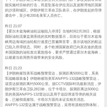
能实施对目标的打击，而是坠落在伊拉克以及波斯湾地区国家
的沙漠和城区。伊朗伊斯兰革命卫队表示，在伊朗发起的导弹
袭击中，至少有200名美军人员伤亡。
昨日 21:07
【霍尔木兹海峡油轮运输陷入停滞】当地时间2月28日，根据
国际油轮流量监测系统的实时数据显示，目前位于霍尔木兹海
峡周边海域的油轮航行速度已普遍降至零，显示该地区的航运
已陷入停滞状态。同时，多个欧洲国家政府已向其在途的悬挂
本国国旗的油轮发出紧急指令，要求严禁通过霍尔木兹海峡，
以规避当前局势升级带来的安全风险。
昨日 21:23
【伊朗称摧毁美军战略预警雷达，探测距离5000公里，系美
军战略级装备】伊朗称摧毁美军AN/FPS-132战略预警雷达，
该雷达探测距离约5000公里。据CCTV国际时讯最新消息，伊
朗伊斯兰革命卫队28日称，位于卡塔尔、探测距离达5000公
里的美国AN/FPS-132雷达以及用于追踪弹道导弹的相关设
备，已被彻底摧毁。卡塔尔方面尚未证实相关消息。
AN/FPS-132雷达属于战略预警雷达，采用有源相控阵体制，