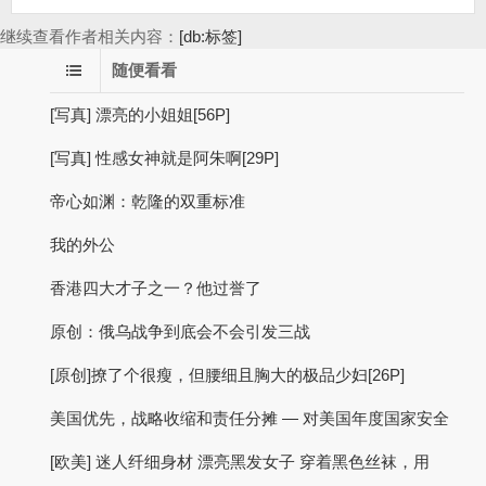
继续查看作者相关内容：
[db:标签]
随便看看
[写真] 漂亮的小姐姐[56P]
[写真] 性感女神就是阿朱啊[29P]
帝心如渊：乾隆的双重标准
我的外公
香港四大才子之一？他过誉了
原创：俄乌战争到底会不会引发三战
[原创]撩了个很瘦，但腰细且胸大的极品少妇[26P]
美国优先，战略收缩和责任分摊 — 对美国年度国家安全
[欧美] 迷人纤细身材 漂亮黑发女子 穿着黑色丝袜，用