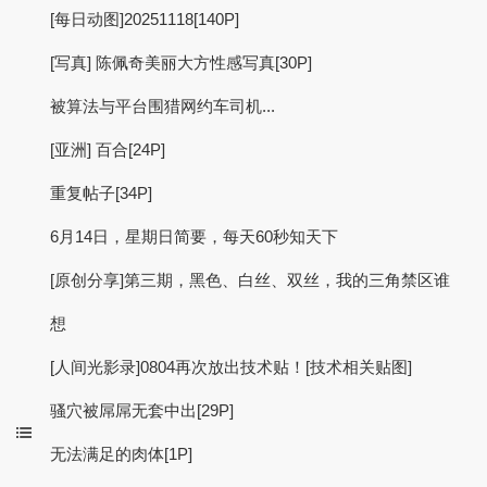
[每日动图]20251118[140P]
[写真] 陈佩奇美丽大方性感写真[30P]
被算法与平台围猎网约车司机...
[亚洲] 百合[24P]
重复帖子[34P]
6月14日，星期日简要，每天60秒知天下
[原创分享]第三期，黑色、白丝、双丝，我的三角禁区谁
想
[人间光影录]0804再次放出技术贴！[技术相关贴图]
骚穴被屌屌无套中出[29P]
无法满足的肉体[1P]