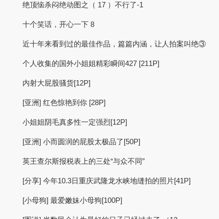
绝顶恼杀闷绝动图之（ 17 ）不行了-1
十个笑话，开心一下 8
近十年来看到过的最佳作品，篇篇内涵，让人拍案叫绝③
个人收集的国外小姐姐精彩瞬间427 [211P]
内射大屁股骚货[12P]
[亚洲] 红色惊艳到你 [28P]
小姐姐阴毛真多性一定强烈[12P]
[亚洲] 小而圆润的屁股太极品了[50P]
英王查尔斯报税表上的三处“与众不同”
[分享] 今年10.3日重庆武隆龙水峡地缝拍的照片[41P]
[小母狗] 最爱嫩妹小母狗[100P]