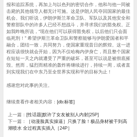
报和追踪系统，再加上与以色列的密切合作，他和与他一同被
击毙的其他领导人都无计可施。这是伊朗人民夺回国家的最佳
机会。我们听说，伊朗伊斯兰革命卫队、军队以及其他安全和
警察部队中的许多人已经不想战斗，并寻求我们的豁免权。正
如我昨晚所说，“现在他们可以获得豁免权，以后他们只会面
临死刑！” 希望伊斯兰革命卫队和警察能够与伊朗爱国者和平
融合，团结一致，共同努力，使国家重现昔日的辉煌。这一进
程应该很快就会开始，因为不仅哈梅内伊身亡，而且整个国家
在短短一天之内就遭受了严重的破坏，甚至可以说是被彻底摧
毁。然而，猛烈而精准的轰炸将继续进行，持续一周，或者直
到实现我们在中东乃至全世界实现和平的目标为止！
感谢您对此事的关注。
继续查看作者相关内容：
[db:标签]
上一篇：
[性话题]默许了女友被别人内射[25P]
下一篇：
［动漫脸真实操逼］只换了脸！极品身材被干到高
潮喷水 全过程真实插入［24P］