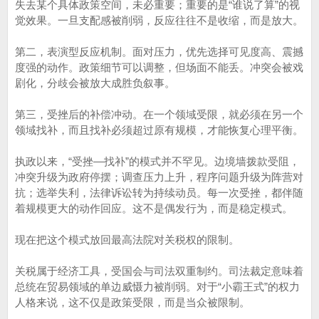
失去某个具体政策空间，未必重要；重要的是“谁说了算”的视
觉效果。一旦支配感被削弱，反应往往不是收缩，而是放大。
第二，表演型反应机制。面对压力，优先选择可见度高、震撼
度强的动作。政策细节可以调整，但场面不能丢。冲突会被戏
剧化，分歧会被放大成胜负叙事。
第三，受挫后的补偿冲动。在一个领域受限，就必须在另一个
领域找补，而且找补必须超过原有规模，才能恢复心理平衡。
执政以来，“受挫—找补”的模式并不罕见。边境墙拨款受阻，
冲突升级为政府停摆；调查压力上升，程序问题升级为阵营对
抗；选举失利，法律诉讼转为持续动员。每一次受挫，都伴随
着规模更大的动作回应。这不是偶发行为，而是稳定模式。
现在把这个模式放回最高法院对关税权的限制。
关税属于经济工具，受国会与司法双重制约。司法裁定意味着
总统在贸易领域的单边威慑力被削弱。对于“小霸王式”的权力
人格来说，这不仅是政策受限，而是当众被限制。