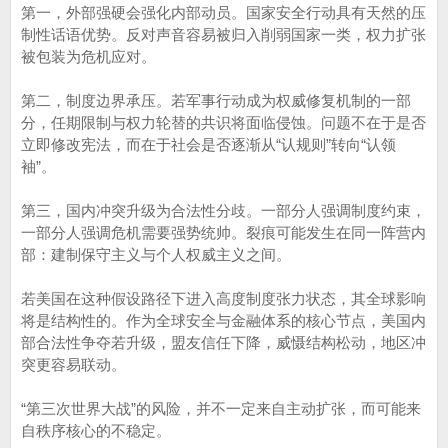
第一，外部强硬会强化内部动员。国家安全行动具有天然的压
制性话语优势。反对声音容易被归入削弱国家一类，权力扩张
被包装为危机应对。
第二，制度边界承压。若军事行动成为权威修复机制的一部
分，任期限制与权力轮替的共识将面临侵蚀。问题不在于是否
立即修改宪法，而在于社会是否逐渐从“认规则”转向“认领
袖”。
第三，国内冲突升级为合法性分歧。一部分人强调制度约束，
一部分人强调危机需要强势统帅。裂痕可能发生在同一阵营内
部：建制保守主义与个人权威主义之间。
若美国在这种假设路径下进入高度制度张力状态，其全球影响
将是结构性的。作为全球安全与金融体系的核心节点，美国内
部合法性争夺若升级，盟友信任下降，威慑结构松动，地区冲
突更容易联动。
“第三次世界大战”的风险，并不一定来自主动扩张，而可能来
自秩序核心的不稳定。