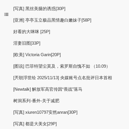
[写真] 黑丝美腿的诱惑[30P]
[亚洲] 亭亭玉立极品黑情趣白嫩妹子[58P]
好看的大咪咪 [25P]
淫妻旧图[33P]
[欧美] Victoria Garin[20P]
[图说] 巴菲特望尘莫及，索罗斯自愧不如 （10.09）
[兲朝浮世绘 2025/11/13] 央媒账号点名批评日本首相
[Newtalk] 解放军高官传因“畏战”落马
树洞系列-番外-关于减肥
[写真] xiuren10797安然anran[30P]
[写真] 都是大美女[29P]