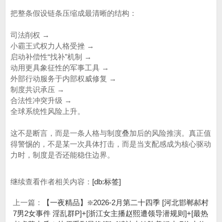
把整条假设链条压缩成最清晰的结构：
司法削权 →
小霸王式权力人格受挫 →
启动补偿性“找补”机制 →
动用更具象征性的军事工具 →
外部行动服务于内部权威修复 →
制度共识承压 →
合法性冲突升级 →
全球系统性风险上升。
这不是断言，而是一条人格与制度叠加后的风险推演。真正值
得警惕的，不是某一次具体打击，而是当支配感成为核心驱动
力时，制度是否还能稳住边界。
继续查看作者相关内容：
[db:标签]
上一篇：
【一夜精品】❇️2026-2月第二十四季 [河北邯郸郝村
7男2女事件 淫乱群P]+[浙江女主播赵熙遭领导潜规则]+[最热