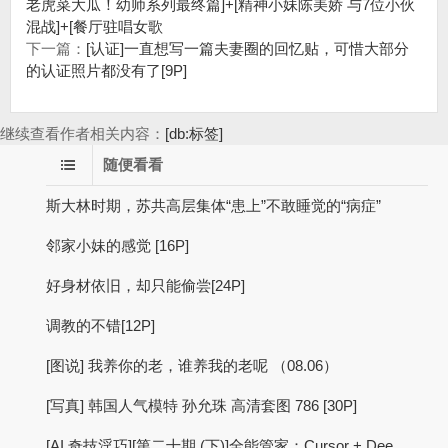
老虎菜大瓜！幼师系列最终篇]+[精神小妹陈美娇 与7位小伙
混战]+[餐厅驻唱女歌
下一篇：
[认证]一直想写一篇夫妻圈的回忆贴，可惜大部分
的认证照片都没有了[9P]
继续查看作者相关内容：
[db:标签]
随便看看
斯大林时期，苏共高层集体“患上”不敢睡觉的“病症”
邻家小妹的感觉 [16P]
好身材依旧，却只能偷尝[24P]
调教的不错[12P]
[图说] 我养你的老，谁养我的老呢 （08.06）
[写真] 韩国人气模特 孙允珠 高清套图 786 [30P]
[AI 奇技淫巧][第二十期 (下)]全能管家：Cursor + Dee