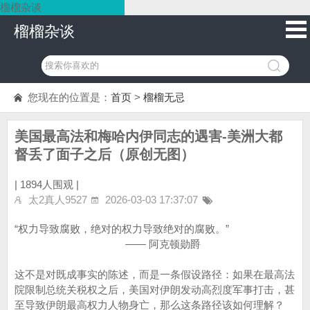
榴榴杂谈
榴榴杂谈
您现在的位置是：
首页
>
榴榴无忌
美国最高法和梅哈内伊同志的遇害-美洲大都
督丢了面子之后（原创无图）
|
1894人围观 |
太2真人9527
2026-03-03 17:37:07
“权力导致腐败，绝对的权力导致绝对的腐败。”
—— 阿克顿勋爵
这不是对既成事实的陈述，而是一条假设路径：如果在最高法
院限制总统关税权之后，美国对伊朗发动高烈度军事打击，甚
至导致伊朗最高权力人物身亡，那么这条路径该如何理解？