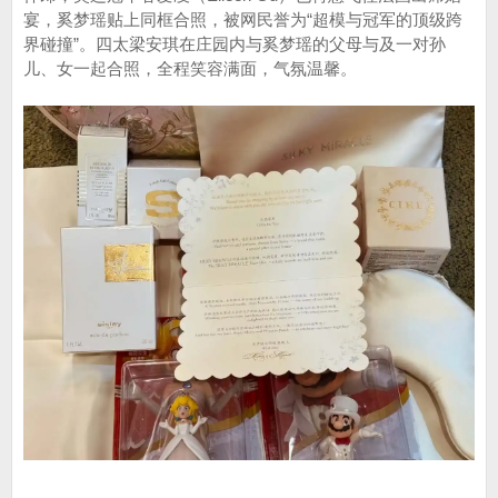
宴，奚梦瑶贴上同框合照，被网民誉为“超模与冠军的顶级跨
界碰撞”。四太梁安琪在庄园内与奚梦瑶的父母与及一对孙
儿、女一起合照，全程笑容满面，气氛温馨。