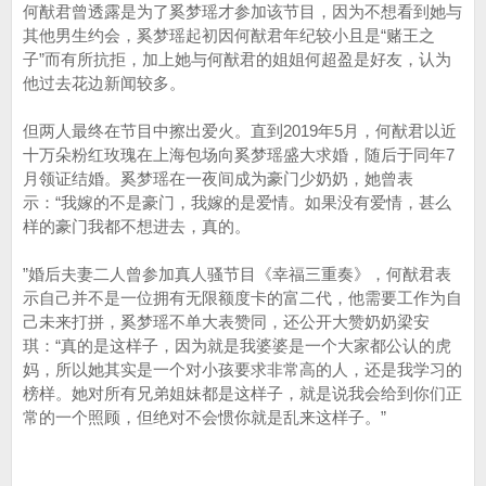
何猷君曾透露是为了奚梦瑶才参加该节目，因为不想看到她与
其他男生约会，奚梦瑶起初因何猷君年纪较小且是“赌王之
子”而有所抗拒，加上她与何猷君的姐姐何超盈是好友，认为
他过去花边新闻较多。
但两人最终在节目中擦出爱火。直到2019年5月，何猷君以近
十万朵粉红玫瑰在上海包场向奚梦瑶盛大求婚，随后于同年7
月领证结婚。奚梦瑶在一夜间成为豪门少奶奶，她曾表
示：“我嫁的不是豪门，我嫁的是爱情。如果没有爱情，甚么
样的豪门我都不想进去，真的。
”婚后夫妻二人曾参加真人骚节目《幸福三重奏》，何猷君表
示自己并不是一位拥有无限额度卡的富二代，他需要工作为自
己未来打拼，奚梦瑶不单大表赞同，还公开大赞奶奶梁安
琪：“真的是这样子，因为就是我婆婆是一个大家都公认的虎
妈，所以她其实是一个对小孩要求非常高的人，还是我学习的
榜样。她对所有兄弟姐妹都是这样子，就是说我会给到你们正
常的一个照顾，但绝对不会惯你就是乱来这样子。”