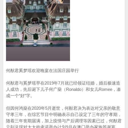
何猷君奚梦瑶欢迎晚宴在法国庄园举行
何猷君与奚梦瑶早在2019年7月就已经领证结婚，婚后极速造
人成功，先后诞下儿子何广燊（Ronaldo）和女儿Romee，凑
成一个“好”字。
但因何鸿燊在2020年5月逝世，何猷君决为表达对父亲的敬意
守孝三年，在综艺节目中明确表示自己设定了三年的守孝期，
随着三年丧期届满，加上疫情与产后调理等因素已过，何猷君
立刻兑现对太太的承诺举办计划9月在澳门举办家族答谢宴。