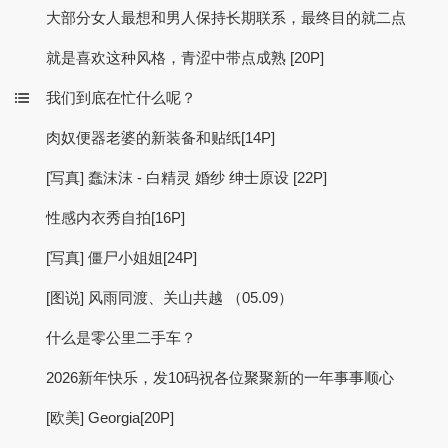
大部分女人最想和男人保持长期联系，最终目的就二点
就是喜欢这种风格，青涩中带点成熟 [20P]
我们到底在忙什么呢？
肉奴便器老婆的新装备和贴纸[14P]
[写真] 蠢沫沫 - 白精灵 婚纱 绅士原设 [22P]
性感内衣秀自拍[16P]
[写真] 僵尸小姐姐[24P]
[图说] 风雨同渡、关山共越 （05.09）
什么是零公里二手车？
2026新年快乐，发10码祝各位聚聚新的一年事事顺心
[欧美] Georgia[20P]