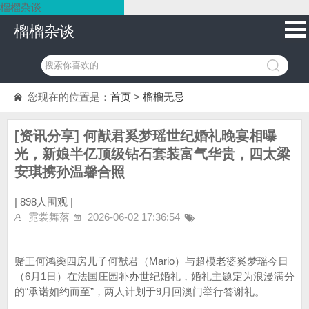
榴榴杂谈
榴榴杂谈
您现在的位置是：
首页
>
榴榴无忌
[资讯分享] 何猷君奚梦瑶世纪婚礼晚宴相曝
光，新娘半亿顶级钻石套装富气华贵，四太梁
安琪携孙温馨合照
|
898人围观 |
霓裳舞落
2026-06-02 17:36:54
赌王何鸿燊四房儿子何猷君（Mario）与超模老婆奚梦瑶今日
（6月1日）在法国庄园补办世纪婚礼，婚礼主题定为浪漫满分
的“承诺如约而至”，两人计划于9月回澳门举行答谢礼。