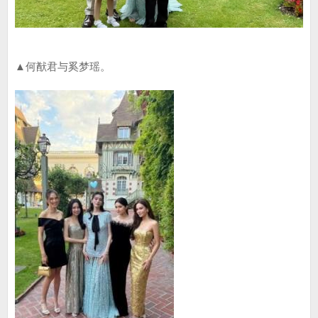
▲何猷君与奚梦瑶。