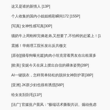
这又是谁的新情人 [13P]
个人收集的国内小姐姐精彩瞬间172 [155P]
[写真] 女神性感写真[30P]
骚奶牛上周刚榨完俩老弟,又想要了,不怕榨的赶紧上！[1
震撼！华南理工院长发出反共檄文
[原创][骚母狗曝光篇]肉肉小坦克背着男友在出租屋多
[欧美] 安妮今天在床上摆出自信的裸体姿势[28P]
AI一键脱衣，怎样简单轻松的脱掉女神防护罩[38P]
[亚洲] JK群少妇也很有诱惑[58P]
给女友刮刮毛[11P]
[法广] 官媒批户晨风：“极端话术撕裂共识、煽动焦虑