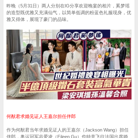
昨晚（5月31日）两人分别在IG分享欢迎晚宴的相片，奚梦瑶
的造型既优雅又充满仙气，以简单低调的粉蓝色礼服现身，优
雅又得体，展现了豪门的品味。
何猷君求婚见证人王嘉尔担任伴郎
作为何猷君当年求婚见证人的王嘉尔（Jackson Wang）担任
伴郎，奥运冠军谷爱凌（Eileen Gu）也特意飞往法国出席婚