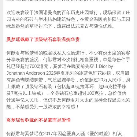
欢迎晚宴设于法国诺曼底的百年历史庄园举行，现场保留了庄
园古朴的石砖与半木结构建筑特色，在黄金温暖的斜阳与庄园
绿意盎然的草坪衬托下，流露出法式复古与随性优雅。
奚梦瑶佩戴了顶级钻石套装温婉华贵
何猷君与奚梦瑶的晚宴以私人性质进行，不少有份出席的宾客
分享晚宴的盛况，何猷君对今次婚礼相当重视，单是每份伴手
礼已经超过7000港元，奚梦瑶在晚宴前先穿上Dior by
Jonathan Anderson 2026春夏系列的冰蓝色钉花纱裙，双肩缀
有黑色蝴蝶结飘带，气质温婉华贵，价值超过20万人民币，身
上佩戴了顶级钻石套装（包括超30克拉耳环、超66克拉手鍊
及7克拉以上钻戒），全身钻石总重超过100克拉，总价值估
计逾半亿人民币，但仍不及何猷君对太太的眼神全程温柔地紧
随，不禁感受到一股浓浓的幸福感！
奚梦瑶曾称嫁的不是豪而是爱情
何猷君与奚梦瑶在2017年因恋爱真人骚《爱的时差》相识，