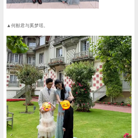
▲何猷君与奚梦瑶。