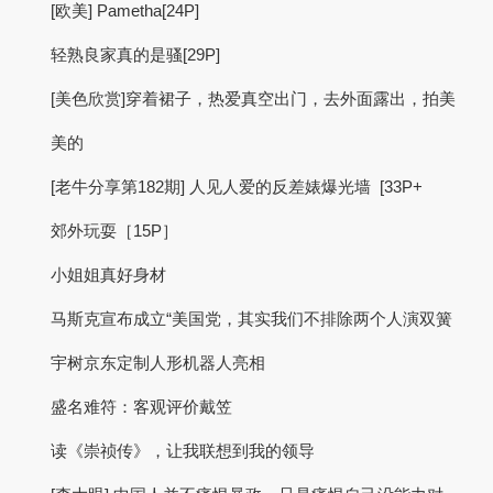
[欧美] Pametha[24P]
轻熟良家真的是骚[29P]
[美色欣赏]穿着裙子，热爱真空出门，去外面露出，拍美
美的
[老牛分享第182期] 人见人爱的反差婊爆光墙 [33P+
郊外玩耍［15P］
小姐姐真好身材
马斯克宣布成立“美国党，其实我们不排除两个人演双簧
宇树京东定制人形机器人亮相
盛名难符：客观评价戴笠
读《崇祯传》，让我联想到我的领导