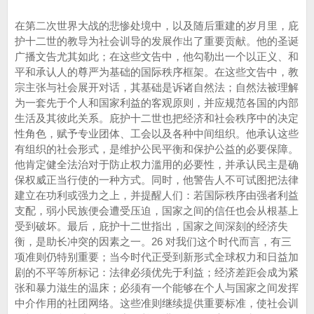
在第二次世界大战的悲惨处境中，以及随后重建的岁月里，庇
护十二世的教导为社会训导的发展作出了重要贡献。他的圣诞
广播文告尤其如此；在这些文告中，他勾勒出一个以正义、和
平和承认人的尊严为基础的国际秩序框架。在这些文告中，教
宗主张与社会展开对话，其基础是诉诸自然法；自然法被理解
为一套先于个人和国家利益的客观原则，并应规范各国的内部
生活及其彼此关系。庇护十二世也把经济和社会秩序中的决定
性角色，赋予专业团体、工会以及各种中间组织。他承认这些
有组织的社会形式，是维护公民平衡和保护公益的必要保障。
他肯定健全法治对于防止权力滥用的必要性，并承认民主是确
保权威正当行使的一种方式。同时，他警告人不可试图把法律
建立在功利或强力之上，并提醒人们：若国际秩序由强者利益
支配，弱小民族便会遭受压迫，国家之间的信任也会从根基上
受到破坏。最后，庇护十二世指出，国家之间深刻的经济失
衡，是助长冲突的因素之一。26 对我们这个时代而言，有三
项准则仍特别重要；当今时代正受到新形式全球权力和日益加
剧的不平等所标记：法律必须优先于利益；经济差距会成为紧
张和暴力滋生的温床；必须有一个能够在个人与国家之间发挥
中介作用的社团网络。这些准则继续提供重要标准，使社会训