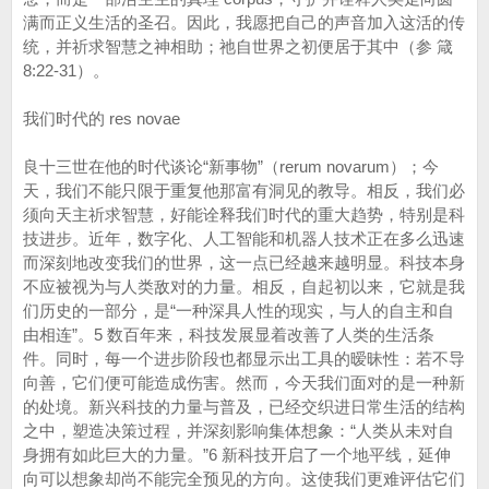
满而正义生活的圣召。因此，我愿把自己的声音加入这活的传
统，并祈求智慧之神相助；祂自世界之初便居于其中（参 箴
8:22-31）。
我们时代的 res novae
良十三世在他的时代谈论“新事物”（rerum novarum）；今
天，我们不能只限于重复他那富有洞见的教导。相反，我们必
须向天主祈求智慧，好能诠释我们时代的重大趋势，特别是科
技进步。近年，数字化、人工智能和机器人技术正在多么迅速
而深刻地改变我们的世界，这一点已经越来越明显。科技本身
不应被视为与人类敌对的力量。相反，自起初以来，它就是我
们历史的一部分，是“一种深具人性的现实，与人的自主和自
由相连”。5 数百年来，科技发展显着改善了人类的生活条
件。同时，每一个进步阶段也都显示出工具的暧昧性：若不导
向善，它们便可能造成伤害。然而，今天我们面对的是一种新
的处境。新兴科技的力量与普及，已经交织进日常生活的结构
之中，塑造决策过程，并深刻影响集体想象：“人类从未对自
身拥有如此巨大的力量。”6 新科技开启了一个地平线，延伸
向可以想象却尚不能完全预见的方向。这使我们更难评估它们