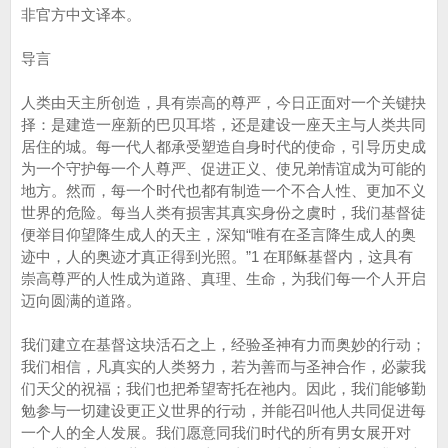
非官方中文译本。
导言
人类由天主所创造，具有崇高的尊严，今日正面对一个关键抉
择：是建造一座新的巴贝耳塔，还是建设一座天主与人类共同
居住的城。每一代人都承受塑造自身时代的使命，引导历史成
为一个守护每一个人尊严、促进正义、使兄弟情谊成为可能的
地方。然而，每一个时代也都有制造一个不合人性、更加不义
世界的危险。每当人类有损害其真实身份之虞时，我们基督徒
便举目仰望降生成人的天主，深知“唯有在圣言降生成人的奥
迹中，人的奥迹才真正得到光照。”1 在耶稣基督内，这具有
崇高尊严的人性成为道路、真理、生命，为我们每一个人开启
迈向圆满的道路。
我们建立在基督这块活石之上，经验圣神有力而奥妙的行动；
我们相信，凡真实的人类努力，若为善而与圣神合作，必蒙我
们天父的祝福；我们也把希望寄托在祂内。因此，我们能够勤
勉参与一切建设更正义世界的行动，并能召叫他人共同促进每
一个人的全人发展。我们愿意同我们时代的所有男女展开对