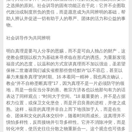
之选择的原则。社会训导的固有功能正在于此：它并不企图取
代政治或制度所负的责任，而是愿意成为共同辨明的基础，帮
助人辨认并促进一切有助于人的尊严、团体的活力和公益的事
物。
社会训导作为共同辨明
明白真理是要与人分享的恩赐，而不是可由人独占的财产，这
使教会摆脱以权力为基础来寻求临在形式的诱惑。为重新发现
福音式的态度，以温和的方式宣讲真理而不加以强迫，圣若望
保禄二世邀请我们诚实省察那些曾经默许“以不容忍，甚至以
暴力来服务真理”的时期。16 本着同一精神，我也再次确认，
教会“并不自称垄断真理”17，因为真理不是一片必须防守的领
地，而是一份应当分享的善。教宗方济各也以他那句有力的话
表达了同样观点：“时间大于空间。”18 最重要的，并不是占据
权力位置，或保卫文化堡垒，而是开启良善的进程，并使之成
熟。这样，福音的真理并非自上而下地强加于人，而是在生
命、团体和文化的具体交织中，随着时间而成长。这真理并不
惧怕多样性，反而接纳并引导多样性。它并不消除冲突，而是
转化冲突，使历史往往分散之物重新合一。这个观念也可借多