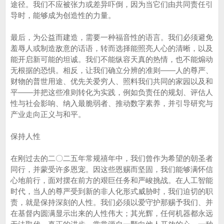
途径。我们不应被张力或差异吓倒，因为当它们由共同责任引
导时，能够成为创造性的力量。
最后，为公益而建造，需要一种福音性的语言。我们必须避免
羞辱人或制造敌意的话语，转而选择能照亮人心的清晰，以及
能开启新可能的坦诚。我们不能纵容天真的热情，也不能煽动
无根据的恐惧。相反，让我们确立分辨的准则——人的尊严、
财物的普世用途、优先关爱穷人、照料我们共同的家园以及和
平——并把这些准则转化为实践，例如负责任的规划、评估人
性与社会影响、纳入最脆弱者、推动数字素养，并引导研究与
产业走向正义与和平。
保持人性
在刚过去的二〇二五年常规禧年中，我们曾作为希望的朝圣者
同行，并蒙受许多恩宠。因这些恩赐而坚固，我们能够满怀信
心地前行，面对摆在前方的艰巨任务和严峻挑战。在人工智能
时代，当人的尊严受到新的非人化形式威胁时，我们迫切的职
责，就是保持深刻的人性。我们必须以爱守护那赐予我们、并
在基督内圆满显示出来的人性伟大；其光辉，任何机器都永远