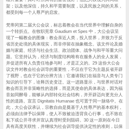
架；以及他深信，持久和平需要制度，以及民族之间的关系，
都受到每一个人尊严的启发。
梵蒂冈第二届大公会议，标志着教会在当代世界中理解自身的
一个转折点。在牧职宪章 Gaudium et Spes 中，大公会议呈
现了一幅教会的图像：教会亲近人类，投入世界，并致力于反
省历史处境的具体现实，而非停留在抽象概念。该文件论及婚
姻与家庭、经济与社会生活、政治团体、战争与和平等重大问
题。它坚持认为，经济与制度结构唯有在服务人的全人发展，
并促进所有人负责任地参与时，才是正义的。29 这份大公会
议文件对教会社会训导的重要性，不仅在于它为主题反省开辟
了视野，也在于它的分辨方法：它邀请我们在福音与人类专门
知识的引导下，诠释历史变迁。这一进路显示，与世界对话对
教会而言并非策略性的选择，而是其使命的具体表达，因为福
音如同酵母，能够从内部转化社会结构，并开辟迈向更充分人
性的道路。宣言 Dignitatis Humanae 也可置于同一脉络中。在
此，大公会议承认，宗教自由是奠基于人性尊严的基本权利，
必须由法律予以保障，使人不致被迫违背良心行事，也不致在
私下或公开寻求并宣认真理时受到阻碍。30 这一原则在今日
具有高度关联性，并继续为社会训导提供决定性的准则，以保