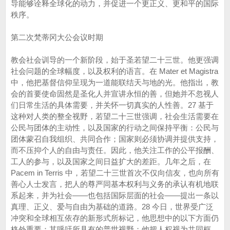
导能够诠释全球化的动力，并促进一个更正义、更和平的国际
秩序。
第二次梵蒂冈大公会议时期
教会社会训导的一个新阶段，始于圣若望二十三世。他更强调
社会问题的全球幅度，以及权利的语言。在 Mater et Magistra
中，他把基督信仰呈现为一道能联结天与地的光。他指出，教
会的首要使命固然是圣化人并宣讲永恒的善，但她并不忽视人
们日常生活的具体需要，并关怀一切真实的人性善。27 基于
这种对人类的整全视野，若望二十三世强调，社会生活需要在
公民与团体的主动性，以及国家的行动之间保持平衡：公民与
团体蒙召自我组织、共同合作；国家则必须协调并提供支持，
而不压抑个人的自由与责任。因此，他关注工作的公平报酬、
工人的参与，以及国家之间日益扩大的差距。几年之后，在
Pacem in Terris 中，若望二十三世首次不仅向信友，也向所有
善心人士发言，把人的尊严同基本权利与义务的承认有机地联
系起来，并为社会——也包括国际层面的社会——提出一条以
真理、正义、爱与自由为基础的道路。28 今日，世界受广泛
冲突和全球相互依存的新形式所标记，他思想中的以下方面仍
格外重要：其呼吁所具有的普世视野；他把人权视为共同框