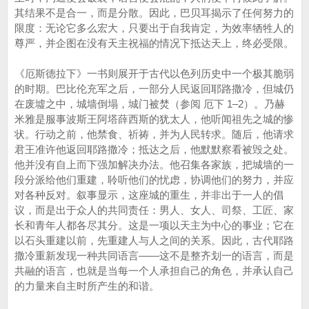
其结果不是合一，而是分散。因此，巴贝耳揭示了任何努力的
限度：无论它多么宏大，只要出于自我肯定，为效率牺牲人的
尊严，并企图在没有天主祝福的情况下抵达天上，终必受限。
《厄斯德拉下》一书则展开于古代以色列历史中一个极其脆弱
的时期。巴比伦充军之后，一部分人民返回耶路撒冷，但城仍
在废墟之中，城墙倒塌，城门被焚（参阅 厄下 1–2）。乃赫
米雅是服事波斯王阿塔薛西斯的犹太人，他听闻祖先之城的惨
状。行动之前，他禁食、祈祷，并为人民转求。随后，他请求
君王准许他返回耶路撒冷；抵达之后，他默默察看被毁之处。
他并没有自上而下强加解决办法。他召集各家族，把城墙的一
段分派给他们重建，聆听他们的忧虑，协调他们的努力，并应
对各种反对。叙事显示，这座城的重生，并非出于一人的倡
议，而是出于众人的共同责任：男人、女人、司祭、工匠、家
长和青年人都各尽其分。这是一项以天主为中心的事业；它在
以石头重建以前，先重建人与人之间的关系。因此，古代耶路
撒冷重新发现一种共同语言——这不是整齐划一的语言，而是
共融的语言，也就是当每一个人承担自己的角色，并承认自己
的力量来自主时所产生的和谐。