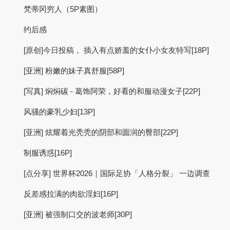
梵蒂冈穷人（5P素图）
约后感
[原创]今日投稿， 插入有点娇羞的女仆小女友特写[18P]
[亚洲] 粉嫩的妹子真舒服[58P]
[写真] 焖焖碳 - 葛饰阿荣，好看的和服动漫女子[22P]
风骚的豪乳少妇[13P]
[亚洲] 炫耀着光秃秃的阴部和圆润的臀部[22P]
制服诱惑[16P]
[点分享] 世界杯2026｜国际足协「人格分裂」 一边调查
反差感拉满的肉欲淫妇[16P]
[亚洲] 被强制口交的波老师[30P]