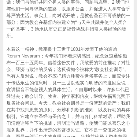
话；我们与他们共同分担人类的事件、问题与愿望。2 我们也
与他们一同寻求新的道路，以服务公益，并促进人人享有合乎
尊严的生活。事实上，向对话开放，是教会圣召不可或缺的一
部分；因为教会在基督内被建立为“与天主共融并使全人类合
一的圣事”，3 她承认历史正是福音挑战并指引人类经验的场
所。
本着这一精神，教宗良十三世于1891年发表了他的通谕
Rerum Novarum；今年我们怀着深切感恩，纪念这道通谕颁
布一百三十五周年。借着这份文件，我敬爱的前任推动了对社
会、经济与政治的反省；这反省如今被称为“教会社会训导”。
当有人反对说，教会不应把精力耗费在世俗事务上，而应专注
于传达永生的信息时，良十三世以现实而明智的态度回应说，
宣讲福音不能忽视人的具体生活。4 自那时以来，许多年代已
经过去；教会训导、牧者、神学家和信友，继续在福音光照下
反省社会问题。今天，教会社会训导是一份智慧的遗产；我们
在其中找到思想的原则、分辨和判断的准则，以及行动的具体
指引。它建立在圣经与圣传之上，并与各门科学对话，帮助我
们清楚诠释当下的挑战，辨明适当道路，使我们能以喜乐之心
服务世界，并作出清楚的基督徒见证。它不是一套僵死的概
念，而是一部活生生的真理 corpus，守护并诠释人类走向圆