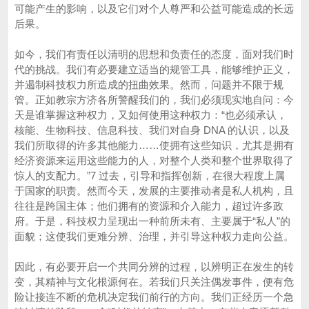
可能产生的影响，以及它们对个人尊严和公益可能造成的长远
后果。
如今，我们有责任以清明的思想和负责任的态度，面对我们时
代的挑战。我们有必要建立适当的规管工具，能够维护正义，
并遏制科技权力所造成的扭曲效果。然而，问题并不限于规
管。正如教宗方济各所警醒我们的，我们必须现实地自问：今
天是谁掌握这种权力，又如何使用这种权力：“也必须承认，
核能、生物科技、信息科技、我们对自身 DNA 的认识，以及
我们所取得的许多其他能力……使拥有这些知识，尤其是拥有
经济资源来运用这些能力的人，对整个人类和整个世界取得了
惊人的支配力。”7 过去，引导和指挥创新，在很大程度上属
于国家的职责。然而今天，发展的主要推动者是私人机构，且
往往是跨国主体；他们拥有的资源和介入能力，超过许多政
府。于是，科技权力呈现出一种前所未有、主要属于“私人”的
面貌；这使我们更难分辨、治理，并引导这种权力走向公益。
因此，有必要开启一个共同分辨的过程，以辨明正在发生的转
变，其精神与文化根源何在。若我们只关注偶发事件，便有危
险让接连不断的危机决定我们前行的方向。我们正经历一个急