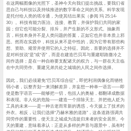
在这两幅图像的光照下，圣神今天向我们提出挑战，要我们省
思自己与科技以及持续推进的数字革命之间的关系。科学发现
是托付给人类的塔冷通，为使其结出果实（参阅 玛 25:14-
30）。科技有能力医治、连接、教育，并保护我们共同的家
园；但它也可能分裂、排斥，并产生新的不义形式。抽象而
言，科技本身并不是人类问题的答案，正如它也并非本质上邪
恶。然而在实践中，科技从来不是中性的，因为它带有那些构
想、资助、规管并使用它的人之特征。因此，首要的选择并不
是对科技说“是”或“否”，而是在建造巴贝耳与重建耶路撒冷之
间作选择；是在一种自称要支配诸天的权力，与一群在天主临
在中共同劳作、重建兄弟共处之城墙的人民之间作选择。
因此，我们必须避免“巴贝耳综合征”，即把利润偶像化而牺牲
弱小者，以整齐划一来消解差异，并妄想一种单一语言——即
使是数字语言——能够把一切，包括人的奥秘，都翻译成数据
和表现。非人化的危险——建造一个排除天主、并把他人贬为
工具的未来——是一种古老而常新的诱惑，今天披上了技术的
外衣。相反，让我们选择“乃赫米雅的道路”，这条道路强调共
同劳作的重要性，使天主之城成为流徙归来者的安全居所。今
天的重建，意味着承认：正是从多样的声音与愿景中，虽有时