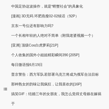
中国足协这波操作，就是“螃蟹社会”的具象化
[漫画] 3D无码 环肥燕瘦02-02续话（92P）
京东一号位还有影响力吗?
一个长相年轻的人绝对不简单（附我老婆视频一个）
[亚洲] 顶级Cos白虎萝莉[21P]
个人收集的国外小姐姐精彩瞬间390 [205P]
每日微语报6月19日
普京警告：西方军队若部署乌克兰将成为俄军合法目标
那种熟女的韵味让我疯狂，让我喜欢的[16P]
搞笑GIF：结婚三年的女朋友，我怎么觉得丈母娘在嫁祸
于