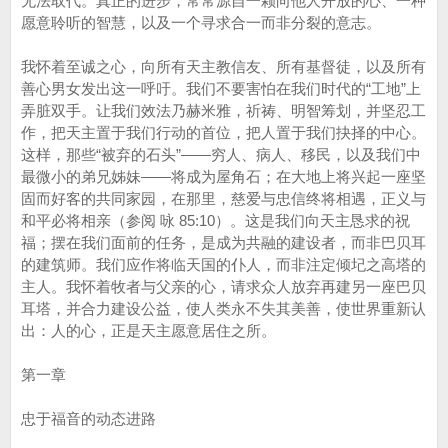
无法取代。真正的进步，常常源自一颗向他人开放的心、一种
愿意聆听的智慧，以及一个寻求合一而非分裂的意志。
我怀着至诚之心，向所有天主教信友、所有基督徒，以及所有
善心男女发出这一呼吁。我们不要害怕在我们时代的“工地”上
弄脏双手。让我们效法乃赫米雅，祈祷、明智筹划，并坚忍工
作，把天主置于我们行动的首位，把人置于我们抉择的中心。
这样，那些“被弃的石头”——穷人、病人、移民，以及我们中
最微小的弟兄姊妹——将成为屋角石；在大地上将兴起一座坚
固而好客的共同家园，在那里，慈爱与忠信终将相遇，正义与
和平必将相亲（参阅 咏 85:10）。这是我们向天主恳求的祝
福；摆在我们面前的任务，是成为共融的建设者，而非巴贝耳
的建筑师。我们应作将临天国的仆人，而非注定倾圮之高塔的
主人。我怀着牧者与父亲的心，请求众人放弃再建另一座巴贝
耳塔，并合力建设公益，使人类永不失其美善，使世界重新认
出：人的心，正是天主愿意居住之所。
第一章
忠于福音的动态进路