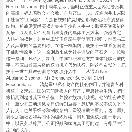
庇护十一世的通谕 Quadragesima Anno，发表于1931年，即
Rerum Novarum 四十周年之际，当时正值重大世界经济危机
的高峰，标志着教会社会教导向前迈出一步。该通谕并未局限
于处理“劳工问题”，而是把视野扩展到经济和政治秩序的整体
结构。通谕谴责经济权力集中于少数人手中；批评不受限制的
竞争，以及损害个人自由和责任的集体主义方案；强烈肯定工
人结社的权利；并重申工资不仅应与劳动表现相称，也应与工
人及其家庭的需要相称。在这一框架内，庇护十一世系统阐述
了辅助性原则；这一原则后来成为社会训导的基石之一。按照
这一原则，凡个人、家庭、中间组织和地方共同体能够完成的
事，不应由较高层级的权力机关代为执行。除这些贡献外，庇
护十一世在其教会训导的多项介入中——从通谕 Non
Abbiamo Bisogno、Mit Brennender Sorge 到 Divini
Redemptoris——清楚重申私有财产的社会作用，并谴责各种
极权主义形式，因为它们贬损人的尊严，窒息社会生活，把国
家抬高到超过其正当价值，并按种族加以歧视。他的社会教导
中，至少有三项洞见今日仍特别重要：意识到不义不仅关乎个
人行为，也关乎经济和制度结构；重视辅助性原则，这一原则
要求加强社团和共同体的组织脉络，同时避免权力进一步集
中；以及劳动尊严、公正报酬和家庭真正可能过上有尊严生活
之间的联系。