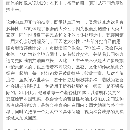
面体的图像来说明19：在其中，福音的唯一真理从不同角度映
照出来。
这种向真理开放的态度，既承认真理为一，又承认其表达具有
多样性，深刻体现了教会的大公性；因为教会拥抱整个人类大
家庭，同时也投身于各民族和文化的具体处境之中。梵蒂冈第
二届大公会议提醒我们，正因这大公性，“各部分把自己的恩
赐贡献给其他部分，并贡献给整个教会。”20 这样，教会作为
整体，也作为各个地方团体，借着彼此交流，并借着共同努力
迈向更圆满的共融而成长。因此，天主子民不仅是从许多民族
中聚集起来的，也是借着不同职分、圣召、文化和传统彼此交
织在一起的；每一部分都蒙召彼此扶持，彼此丰富。从这个角
度看，圣保禄六世承认，鉴于历史处境极其多样，若以为教会
社会训导能够提出一种适用于所有处境的单一答案，是不切实
际的。21 因此，他邀请每一个基督徒团体，以清明和负责的
态度诠释本国现实。教会使命的普世性与她扎根地方之间这种
富有成果的张力，是教会生命的内在面向；因为她涵盖整个世
界，同时又把每一个处境中的具体问题，视为福音成形的真实
场域来加以回应。