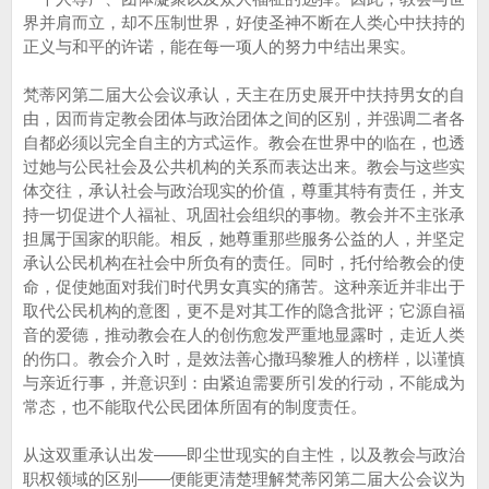
界并肩而立，却不压制世界，好使圣神不断在人类心中扶持的
正义与和平的许诺，能在每一项人的努力中结出果实。
梵蒂冈第二届大公会议承认，天主在历史展开中扶持男女的自
由，因而肯定教会团体与政治团体之间的区别，并强调二者各
自都必须以完全自主的方式运作。教会在世界中的临在，也透
过她与公民社会及公共机构的关系而表达出来。教会与这些实
体交往，承认社会与政治现实的价值，尊重其特有责任，并支
持一切促进个人福祉、巩固社会组织的事物。教会并不主张承
担属于国家的职能。相反，她尊重那些服务公益的人，并坚定
承认公民机构在社会中所负有的责任。同时，托付给教会的使
命，促使她面对我们时代男女真实的痛苦。这种亲近并非出于
取代公民机构的意图，更不是对其工作的隐含批评；它源自福
音的爱德，推动教会在人的创伤愈发严重地显露时，走近人类
的伤口。教会介入时，是效法善心撒玛黎雅人的榜样，以谨慎
与亲近行事，并意识到：由紧迫需要所引发的行动，不能成为
常态，也不能取代公民团体所固有的制度责任。
从这双重承认出发——即尘世现实的自主性，以及教会与政治
职权领域的区别——便能更清楚理解梵蒂冈第二届大公会议为