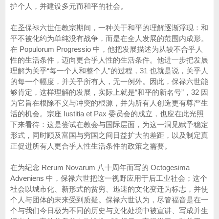
护个人，并建设多元而和平的社会。
在圣保禄六世任教宗期间，一种关于和平的理解逐渐浮现：和
平不被化约为单纯没有战争，而是在全人发展的范围内成形。
在 Populorum Progressio 中，他把发展描述为从较不合乎人
性的生活条件，迈向更合乎人性的生活条件。他进一步把发展
理解为关乎“每一个人和整个人”的过程，31 也就是说，关乎人
的每一个幅度，并关乎所有人，无一例外。因此，保禄六世能
够肯定，这样理解的发展，实际上就是“和平的新名号”，32 因
为它旨在根除不义与冲突的根源，并为所有人创造更有尊严生
活的机会。宗座 Iustitia et Pax 委员会的成立，也应在此光照
下来看待：这是尝试在教会与国际层面，为这一洞见赋予稳定
形式，同时顾及富国与穷国之间日益扩大的差距，以及制定真
正促进所有人更合乎人性生活条件的政策之需要。
在为纪念 Rerum Novarum 八十周年而写的 Octogesima
Adveniens 中，保禄六世把这一视野应用于后工业社会；这个
社会以城市化、新形式的贫穷、迅速的文化变迁为标志，并使
个人与团体的未来受到质疑。保禄六世认为，尽管福音是在一
个与我们今日极为不同的历史与文化处境中被宣讲、写成并生