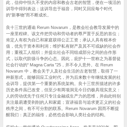
此，信仰中恒久不变的内容和教会古老的智慧，便在一项活的
训导中得到表达；这训导忠于福音，同时又回应每个时代
的“新事物”而不断成长。
良十三世的通谕 Rerum Novarum，是教会社会教导发展中的
一座里程碑。该文件把劳动和劳动者的尊严置于反思的首位；
肯定人有权为自己和家庭获得公正工资；承认人具有根本价
值，优先于资本和利润；维护私有财产及其不可或缺的社会作
用；重视工人组织；并提出社会不同组成部分之间的合作形
式，以取代阶级斗争的心态。因此，庇护十一世称之为基督徒
社会行动的“ Magna Carta ”25，并不令人意外。在 Rerum
Novarum 中，教会关于人及社会生活的古老智慧，取得了一
种新形式，能够回应工业时代，并为后来数十年继续发展的社
会训导，提供第一个重要的系统架构。良十三世所描述的许多
历史条件虽已改变，但至少有两项洞见今日仍极具现实意义：
人的劳动优先于任何只专注金融或生产力的思维，并由此特别
关注最易遭受剥削的人和家庭；宣讲福音与追求更正义的社会
秩序之间，有不可分割的联系。Rerum Novarum 因而不断提
醒我们：真正的福传，必然也会影响人类社会的结构。