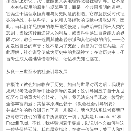
按照以上所说，我们便能更真实地理解教会社会训导。它不是
一本有待应用的原则与规范手册，而是一个共同辨明的进程。
它诞生于福音永恒真理与历史问题的相遇。它愿意接受时代征
兆的挑战，并从科学、文化和人类经验的贡献中汲取滋养。因
此，当我们弟兄姊妹的尊严遭受侵犯，当政治未能回应人类的
悲剧，当经济转而违背人的利益，或当科学越过自身能力的界
限时22，教会——连同其他基督宗派和其他宗教的信徒——必
须发出自己的声音；这不是为了支配，而是为了促进共融。如
此理解，社会训导便成为历史中的共融神学；在这历史中，圣
言降生成人者继续借着对话、记忆和先知性临在。
从良十三世至今的社会训导发展
在概述了教会如何临在于历史、如何与世界对话之后，我现在
愿意思考教会训导中社会训导的发展；这训导回应了自十九世
纪至今日的重大社会转变。当然，我无法充分呈现这一教导的
全部丰富内涵；其基本原则已载于 《教会社会训导纲要》，
并由近年的教会训导作了进一步探讨。我也无法系统考察我已
故可敬前任们的通谕中所发展的一切，尤其是 Laudato Si’ 和
Fratelli Tutti。不过，我将强调若干要点，以说明本文如何与这
一传统保持延续。我也愿意指出，在这一传统中，关于人和社