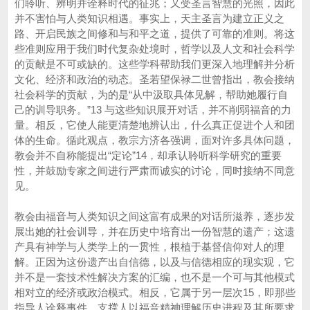
们聆听、辨明并诠释时代的征兆；又受圣言智慧的光照，因此
并不害怕与人类知识相遇。事实上，天主圣言为建立正义之
路、开启民族之间修和与和平之道，提供了可靠的准则。将这
些准则应用于我们时代复杂处境时，哲学以及人文和社会科学
的贡献是不可或缺的。这些学科帮助我们更深入地理解并分析
文化、经济和政治的动态。圣若望保禄二世曾指出，教会接纳
社会科学的贡献，为的是“从中汲取具体见解，帮助她履行自
己的训导职务。”13 与这些知识展开对话，并不削弱福音的力
量。相反，它使人能更清楚地辨认出，什么真正促进个人和团
体的生命。循此观点，教宗方济各强调，面对许多具体问题，
教会并不自称能提出“定论”14，却承认聆听科学研究的重要
性，并鼓励专家之间进行严肃而诚实的讨论，同时接纳不同意
见。
教会由福音与人类知识之间这富有成果的对话所滋养，逐步发
展出她的社会训导，并在历史中培育出一份智慧的遗产；这遗
产具有神学与人类学上的一贯性，根植于基督信仰对人的理
解。正因为这份遗产出自信德，以及与信德相应的现实观，它
并不是一套技术性解决方案的汇编，也不是一个可与其他模式
相对立的经济或政治模式。相反，它属于另一层次15，即那些
指导人诠释事件、支撑人以福音精神理解历史进程及其所要求