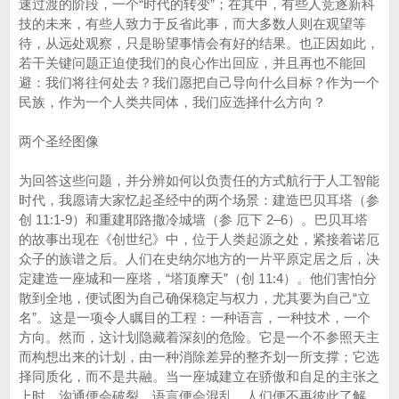
速过渡的阶段，一个“时代的转变”；在其中，有些人竞逐新科
技的未来，有些人致力于反省此事，而大多数人则在观望等
待，从远处观察，只是盼望事情会有好的结果。也正因如此，
若干关键问题正迫使我们的良心作出回应，并且再也不能回
避：我们将往何处去？我们愿把自己导向什么目标？作为一个
民族，作为一个人类共同体，我们应选择什么方向？
两个圣经图像
为回答这些问题，并分辨如何以负责任的方式航行于人工智能
时代，我愿请大家忆起圣经中的两个场景：建造巴贝耳塔（参
创 11:1-9）和重建耶路撒冷城墙（参 厄下 2–6）。巴贝耳塔
的故事出现在《创世纪》中，位于人类起源之处，紧接着诺厄
众子的族谱之后。人们在史纳尔地方的一片平原定居之后，决
定建造一座城和一座塔，“塔顶摩天”（创 11:4）。他们害怕分
散到全地，便试图为自己确保稳定与权力，尤其要为自己“立
名”。这是一项令人瞩目的工程：一种语言，一种技术，一个
方向。然而，这计划隐藏着深刻的危险。它是一个不参照天主
而构想出来的计划，由一种消除差异的整齐划一所支撑；它选
择同质化，而不是共融。当一座城建立在骄傲和自足的主张之
上时，沟通便会破裂，语言便会混乱，人们便不再彼此了解。