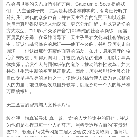
教会与世界的关系所指明的方向。Gaudium et Spes 提醒我
们：“天主全体子民，尤其是其牧者和神学家，有责任聆听并
辨别我们时代的众多声音，并在天主圣言的光照下加以诠释，
使启示真理得以更深入地探究、更充分地理解，并以更适切的
方式表达。”11 聆听“众多声音”并非单纯的社会学操练，而需
要属灵的分辨。在圣神引导下，天主子民在文化与社会的转变
中，既认出基督临在的标记——他正在来临，并引导历史走向
圆满——也认出那些遮蔽他面容的偏差。如此，启示真理的核
心并未改变，却得到阐明，并被接纳为活的准则，用以引导具
体抉择，启发个人与团体皈依的道路，推动结构性改革，并支
持公共生活中新的福音见证形式。因此，历史被理解为教会让
自己受圣神教导的场所之一，使她认识福音使人成为更完整的
人的力量；她也学会发展自身教导，以服务每一个人的尊严和
万民的福祉。
天主圣言的智慧与人文科学对话
教会视一切真诚寻求“真、善、美”的人为旅途中的同伴，并认
为他们是在捍卫每一个人的尊严、照料受造界方面的“宝贵盟
友”12。教会采纳梵蒂冈第二届大公会议的牧灵取向，邀请我