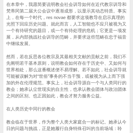
在本章中，我愿简要说明教会社会训导如何在近代教宗训导和
梵蒂冈第二届大公会议中逐渐成形，以显示其动态特质。事实
上，在每一个时代，res novae 都要求这项教导在启示真理的
光照下回应历史问题。就此而言，人工智能也不应只被视为又
一个有待研究的题目，或一个有待处理的危机；它更是一项发
展，从内部挑战社会训导的范畴，并要求这些范畴在忠于福音
中继续发展。
然而，若在反思各位教宗及其最相关文献的贡献之前，我们不
先阐明若干基本原则，说明教会如何存在于历史中、又如何与
世界相处，那么这番概述便不易理解。若不如此，社会训导就
可能被误解为对“世俗”事务的不当干预，或被视为从上而下强
加的外在伦理规范。事实上，社会训导源自一个与人类同行的
教会；她承认尘世现实的自主性，也承认教会团体与政治团体
之间的区别。也正因如此，教会才努力服务公益。
在人类历史中同行的教会
教会临在于世界，作为整个人类大家庭合一的标记。她承认今
日的问题与挑战，正是她履行自身特殊召叫的当前场域：聆