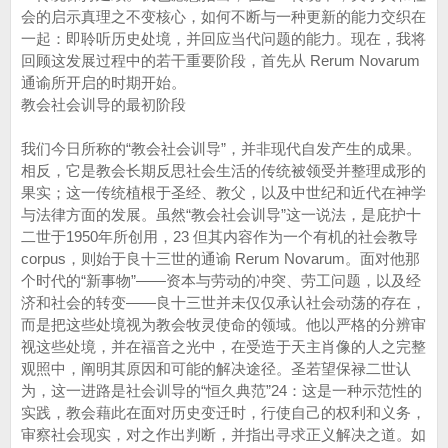
会的启示真理之不变核心，如何不断与一种更新的能力交织在
一起：即聆听历史处境，并回应当代问题的能力。现在，我将
回顾这发展过程中的若干重要阶段，首先从 Rerum Novarum
通谕所开启的时期开始。
教会社会训导的最初阶段
我们今日所称的“教会社会训导”，并非现代自发产生的成果。
相反，它是教会长期反思社会生活的传统被领受并整理成形的
果实；这一传统植根于圣经、教父，以及中世纪和近代在神学
与法律方面的发展。虽然“教会社会训导”这一说法，是庇护十
二世于1950年所创用，23 但其内容作为一个有机的社会教导
corpus，则始于良十三世的通谕 Rerum Novarum。面对他那
个时代的“新事物”——资本与劳动的冲突、劳工问题，以及经
济和社会的转变——良十三世并未仅仅承认社会动荡的存在，
而是把这些处境视为教会牧灵使命的领域。他以严格的分辨审
视这些处境，并在福音之光中，在受造于天主肖像的人之完整
观照中，阐明其原因和可能的解决途径。圣若望保禄二世认
为，这一进路是社会训导的“恒久典范”24：这是一种示范性的
实践，教会藉此在面对历史变迁时，行使自己的权利和义务，
审察社会现实，对之作出判断，并指出寻求正义解决之道。如