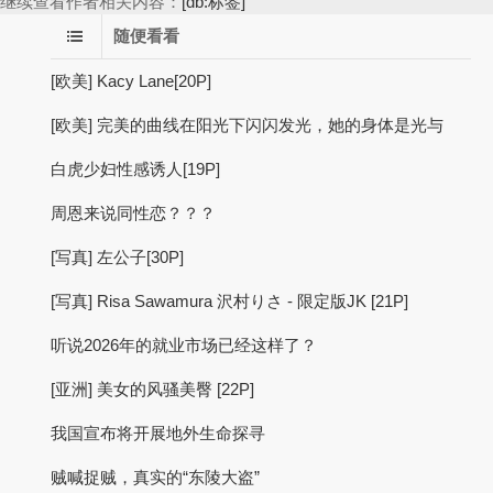
继续查看作者相关内容：
[db:标签]
随便看看
[欧美] Kacy Lane[20P]
[欧美] 完美的曲线在阳光下闪闪发光，她的身体是光与
白虎少妇性感诱人[19P]
周恩来说同性恋？？？
[写真] 左公子[30P]
[写真] Risa Sawamura 沢村りさ - 限定版JK [21P]
听说2026年的就业市场已经这样了？
[亚洲] 美女的风骚美臀 [22P]
我国宣布将开展地外生命探寻
贼喊捉贼，真实的“东陵大盗”