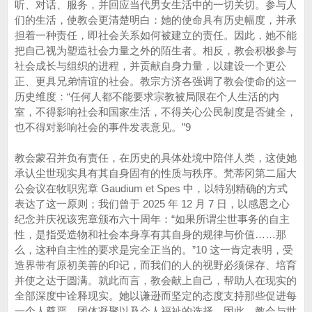
听、对话、服务，并回应当代男女生活中的一切关切。参与人
们的生活，使教会更清楚明白：她的使命具有历史幅度，并承
担着一种责任，即社会关系如何被建立的责任。因此，她不能
把自己视为塑造社会力量之外的陌生者。相反，教会积极参与
社会成长与组织的进程，并贡献自身力量，以建设一个更公
正、更具兄弟情谊的社会。教宗方济各强调了教会使命的这一
历史维度：“任何人都不能要求宗教被局限在个人生活的内
室，不得影响社会和国家生活，不得关心公民制度是否健全，
也不得对影响社会的事件发表意见。”9
教会蒙召并负有责任，在历史的具体处境中陪伴人类，这使她
承认尘世现实具有其自身固有的性质与秩序。梵蒂冈第二届大
公会议在牧职宪章 Gaudium et Spes 中，以特别精确的方式
表达了这一原则；我们曾于 2025 年 12 月 7 日，以感恩之心
纪念并庆祝该宪章颁布六十周年：“如果所谓尘世事务的自主
性，是指受造物和社会本身享有其自身的规律与价值……那
么，这种自主性的要求是完全正当的。”10 这一肯定表明，受
造界带有原初美善的印记，而我们的人的视野必须保存、培育
并使之达于圆满。就此而言，教会献上自己，帮助人在现实的
全部深度中诠释现实。她以谦逊而坚定的态度支持那些促进每
一个人尊严、团体凝聚以及众人福祉的选择。因此，教会与世