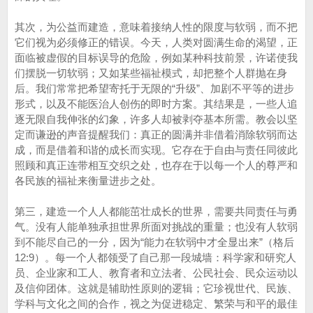
其次，为公益而建造，意味着接纳人性的限度与软弱，而不把
它们视为必须修正的错误。今天，人类对圆满生命的渴望，正
面临被虚假的目标误导的危险，例如某种科技前景，许诺使我
们摆脱一切软弱；又如某些福祉模式，却把整个人群抛在身
后。我们常常把希望寄托于无限的“升级”、加剧不平等的进步
形式，以及不能医治人创伤的即时方案。其结果是，一些人追
逐无限自我伸张的幻象，许多人却被剥夺基本所需。教会以坚
定而谦逊的声音提醒我们：真正的圆满并非借着消除软弱而达
成，而是借着和谐的成长而实现。它存在于自由与责任同彼此
照顾和真正连带相互交织之处，也存在于以每一个人的尊严和
各民族的福祉来衡量进步之处。
第三，建造一个人人都能茁壮成长的世界，需要共同责任与勇
气。没有人能单独承担世界所面对挑战的重量；也没有人软弱
到不能尽自己的一分，因为“能力在软弱中才全显出来”（格后
12:9）。每一个人都领受了自己那一段城墙：科学家和研究人
员、企业家和工人、教育者和立法者、公民社会、民众运动以
及信仰团体。这就是辅助性原则的逻辑；它珍视世代、民族、
学科与文化之间的合作，视之为促进稳定、繁荣与和平的最佳