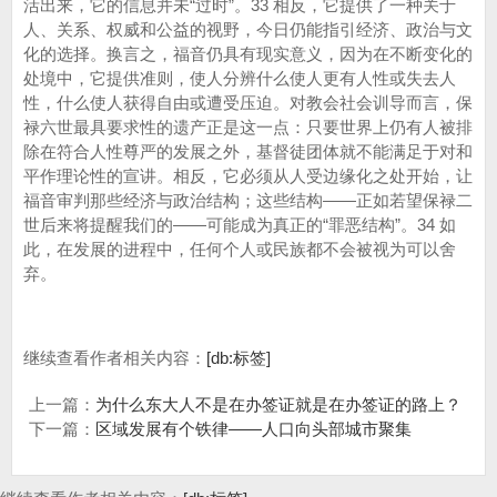
活出来，它的信息并未“过时”。33 相反，它提供了一种关于
人、关系、权威和公益的视野，今日仍能指引经济、政治与文
化的选择。换言之，福音仍具有现实意义，因为在不断变化的
处境中，它提供准则，使人分辨什么使人更有人性或失去人
性，什么使人获得自由或遭受压迫。对教会社会训导而言，保
禄六世最具要求性的遗产正是这一点：只要世界上仍有人被排
除在符合人性尊严的发展之外，基督徒团体就不能满足于对和
平作理论性的宣讲。相反，它必须从人受边缘化之处开始，让
福音审判那些经济与政治结构；这些结构——正如若望保禄二
世后来将提醒我们的——可能成为真正的“罪恶结构”。34 如
此，在发展的进程中，任何个人或民族都不会被视为可以舍
弃。
继续查看作者相关内容：
[db:标签]
上一篇：
为什么东大人不是在办签证就是在办签证的路上？
下一篇：
区域发展有个铁律——人口向头部城市聚集