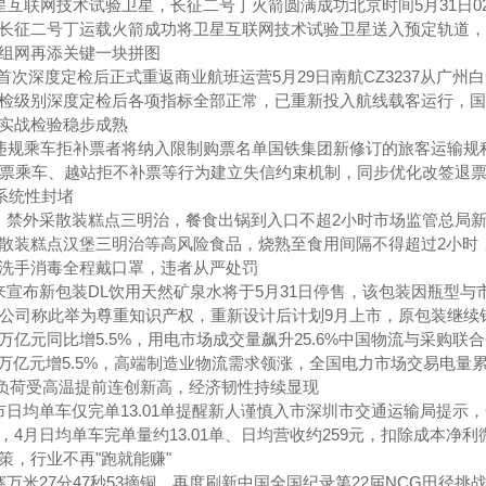
星互联网技术试验卫星，长征二号丁火箭圆满成功北京时间5月31日02
长征二号丁运载火箭成功将卫星互联网技术试验卫星送入预定轨道，
组网再添关键一块拼图
首次深度定检后正式重返商业航班运营5月29日南航CZ3237从广州
次A检级别深度定检后各项指标全部正常，已重新投入航线载客运行，
实战检验稳步成熟
，违规乘车拒补票者将纳入限制购票名单国铁集团新修订的旅客运输规程
无票乘车、越站拒不补票等行为建立失信约束机制，同步优化改签退
系统性封堵
，禁外采散装糕点三明治，餐食出锅到入口不超2小时市场监管总局新
散装糕点汉堡三明治等高风险食品，烧熟至食用间隔不得超过2小时
洗手消毒全程戴口罩，违者从严处罚
宣布新包装DL饮用天然矿泉水‌将于5月31日停售，该包装因瓶型与
天。公司称此举为尊重知识产权，重新设计后计划9月上市，原包装继续销售
.7万亿元同比增5.5%，用电市场成交量飙升25.6%中国物流与采购联
7万亿元增5.5%，高端制造业物流需求领涨，全国电力市场交易电量累计
电负荷受高温提前连创新高，经济韧性持续显现
日均单车仅完单13.01单提醒新人谨慎入市深圳市交通运输局提示
4月日均单车完单量约13.01单、日均营收约259元，扣除成本净利
策，行业不再"跑就能赚"
万米27分47秒53摘铜，再度刷新中国全国纪录第22届NCG田径挑