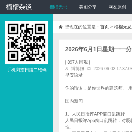
榴榴杂谈
榴榴杂谈
榴榴无忌
美图分享
网友原创
您现在的位置是：
首页
>
榴榴无忌
2026年6月1日星期一一
|
897人围观 |
博博妞
2026-06-02 17:37:0
手机浏览扫描二维码
早安语录
你的话语，是你世界的建筑师。 
国内新闻
1、人民日报评APP窗口乱跳转
人民日报评App窗口乱跳转：对
性。‌‌