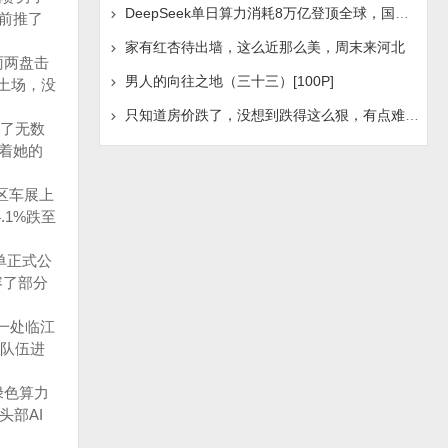
DeepSeek单日算力消耗8万亿登顶全球，国产AI浪潮是否迎
往前推了
家有红杏待出墙，这么近那么美，周末来河北
雨两盘击
男人的向往之地（三十三）[100P]
土场，没
只知道房价跌了，没想到跌得这么狠，有点难受啊！
伴了无数
看着她的
区车展上
1%跌至
单正式公
容了部分
一处临江
队伍进
绿色算力
部AI