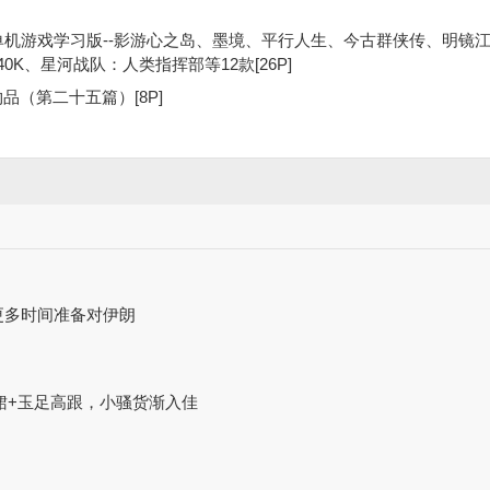
精品单机游戏学习版--影游心之岛、墨境、平行人生、今古群侠传、明镜
K、星河战队：人类指挥部等12款[26P]
品（第二十五篇）[8P]
 需更多时间准备对伊朗
裙+玉足高跟，小骚货渐入佳