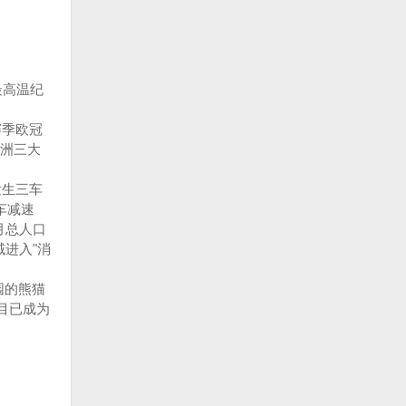
最高温纪
赛季欧冠
洲三大
发生三车
车减速
月总人口
域进入"消
园的熊猫
目已成为