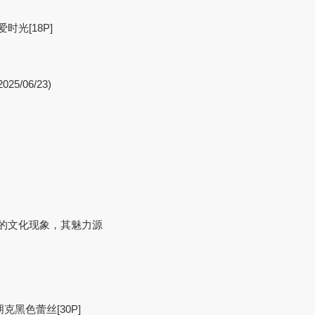
时光[18P]
5/06/23)
二的文化现象，其魅力源
朋克黑色蕾丝[30P]