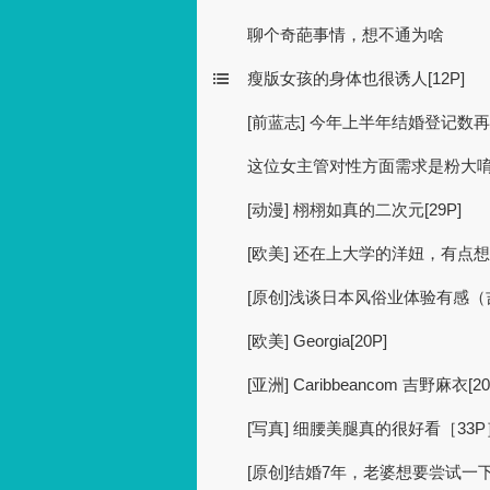
聊个奇葩事情，想不通为啥
瘦版女孩的身体也很诱人[12P]
[前蓝志] 今年上半年结婚登记数
这位女主管对性方面需求是粉大唷[1
[动漫] 栩栩如真的二次元[29P]
[欧美] 还在上大学的洋妞，有点想
[原创]浅谈日本风俗业体验有感
[欧美] Georgia[20P]
[亚洲] Caribbeancom 吉野麻衣[20
[写真] 细腰美腿真的很好看［33P
[原创]结婚7年，老婆想要尝试一