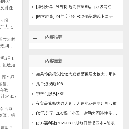
时07
[原创分享][AI自制]超高质量B站百万级网红-河野华粉丝
发射任
[图文故事] 24年度部分FC2作品观影小结 开年王炸后续
白云起
国产大飞
内容推荐
共28处
票规则，
规6月1
内容更新
，配送须
如果你的损失比较大或者是冤屈比较大，那你想挽回损失或
市面产品
。‌‌
几个短视频108
合会数
绑来到服从[86P]
24307
夜宵品鉴师约炮人妻，人妻穿花瓷空姐制服被操[14P+1V]
，全市网
[资讯分享] BBC揭「小丑」谢勒力图涉性侵 疑化名诱骗
微薄，提
[扒B福利社]20260803期每日新书四本--前浪后浪、实锤：
战赛男子