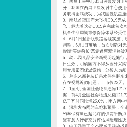
2、西昌卫星中心31日凌晨发射卫
分，我国在西昌卫星发射中心使用
务取得圆满成功，为我国低轨星座
3、南航首架国产大飞机C919完成
飞，标志着这架C919在完成首
机全生命周期维修保障体系经受住
4、6月1日起新版铁路客规实施
调整，6月1日落地，首次明确对
假期"买短乘长"恶意逃票漏洞将被
5、幼儿园食品安全新规明起施行
日生效，明确园方不得从园外采购
用专用密闭保温设施，分餐人员须
6、胖东来新包装矿泉水停售胖东来
存在‌视觉近似‌问题，上市仅22
7、1至4月全国社会物流总额121
据，前4月全国社会物流总额121.
亿千瓦时同比增25.6%，南方用
8、深圳发布网约车饱和预警，全市
约车保有量已超允许的供需平衡点，
醒有意入行者充分评估风险理性决
9、中国选手王文杰挪威田径挑战赛