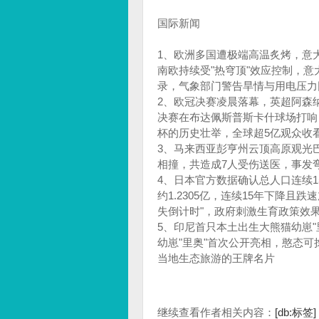
国际新闻
1、欧洲多国遭极端高温炙烤，意
南欧持续受"热穹顶"效应控制，
录，气象部门警告旱情与用电压力
2、欧冠决赛凌晨落幕，英超阿森
决赛在布达佩斯普斯卡什球场打响
杯的历史壮举，全球超5亿观众收
3、马来西亚彭亨州云顶高原观光
相撞，共造成7人受伤送医，事发
4、日本官方数据确认总人口连续1
约1.2305亿，连续15年下降且
失倒计时"，政府刺激生育政策效
5、印尼首只本土出生大熊猫幼崽"
幼崽"里奥"首次公开亮相，憨态
当地生态旅游的王牌名片
继续查看作者相关内容：
[db:标签]