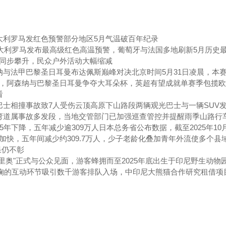
大利罗马发红色预警部分地区5月气温破百年纪录
意大利罗马发布最高级红色高温预警，葡萄牙与法国多地刷新5月历史
同步攀升，民众户外活动大幅缩减
纳与法甲巴黎圣日耳曼布达佩斯巅峰对决北京时间5月31日凌晨，本
，阿森纳与巴黎圣日耳曼争夺大耳朵杯，英超有望成就单赛季包揽欧
看
巴士相撞事故致7人受伤云顶高原下山路段两辆观光巴士与一辆SUV
弯道属事故多发段，当地交管部门已加强巡查管控并提醒雨季山路行
5年下降，五年减少逾309万人日本总务省公布数据，截至2025年10
跌速加快，五年间减少约309.7万人，少子老龄化叠加青年外流使多个县
果仍不彰
里奥"正式与公众见面，游客蜂拥而至2025年底出生于印尼野生动物
可掬的互动环节吸引数千游客排队入场，中印尼大熊猫合作研究租借项