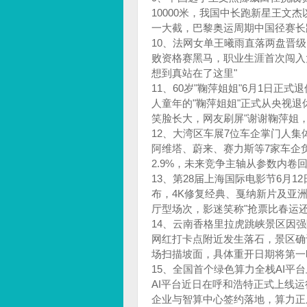
10000米，我国中长跑新星王文
一大截，巴黎奥运周期中国径赛长
10、法网女单王曦雨直落两盘晋级
败资格赛黑马，职业生涯首次闯入
想到真站在了这里"
11、60岁"鞠萍姐姐"6月1日正
人童年的"鞠萍姐姐"正式从央视退
笑脸长大，网友刷屏"谢谢鞠萍姐，
12、大湾区车展7位车企掌门人
阿维塔、蔚来、赛力斯等7家车企
2.9%，未来竞争主轴从参数内
13、第28届上海国际电影节6月
布，4K修复经典、戛纳新片及亚
厅型场次，影迷笑称"抢票比春运还
14、云南香格里拉虎跳峡景区因
网红打卡点附近发生落石，景区确
场扫描坡面，具体重开日期将第一
15、全国首个绿色算力全栈AI平
AI平台近日在呼和浩特正式上线
企业与智算中心签约落地，算力正