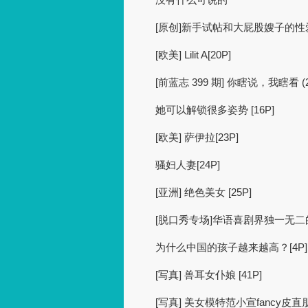
[原创]新手试帖和大屁股嫂子的性爱
[欧美] Lilit A[20P]
[前蓝志 399 期] 你瞎说，我瞎看 (202
她可以解锁很多姿势 [16P]
[欧美] 萨伊拉[23P]
骚妇人妻[24P]
[亚洲] 绝色美女 [25P]
[脱口秀专场]华语喜剧界独一无
为什么中国的孩子越来越高？[4P]
[写真] 兽耳女仆娘 [41P]
[写真] 美女模特范小宣fancy皮直