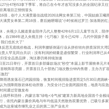
杰以27分47秒53拿下季军，将自己在今年才改写没多久的全国纪录又
距离项目正悄悄冒头
16强，创个人大满贯最佳战绩2026法网女单第三轮，中国姑娘王曦
大满贯女单第二周16强，赛后她哽咽说"小时候画过罗兰·加洛斯的红
式退休，央视少儿频道黄金陪伴几代人整整42年6月1日儿童节当天，陪
休，自1984年进入央视主持《七巧板》至今已42年，几代中国孩子
我们也长大了"
集体反思无底线价格战，利润率腰斩倒逼行业从拼价转向拼质深圳大湾
负责人罕见同台共识：没有利润的销量是虚假繁荣，行业利润率已从4.
卷回归安全品质品牌，淘汰赛仍将持续加速
12日至21日举行，开票首日多部爆款场次"秒空"本届上影节展映单元片
洲首映阵容亮眼，开票首日几十部热门场次数分钟内售罄，主办方扩
激烈"
强降雨诱发落石已闭园排险，恢复时间视排险进度而定5月30日虎跳峡
认为强降雨致岩体松动所致，为安全计已全面闭园排危，地质与应急
时间通过官微发布
台上线呼和浩特，内蒙古靠"绿电+冷气候"建算力新高地全国首个全栈
运行，依托内蒙古廉价风电与年均低温天然散热双重优势，已吸引多家头
成为这座城市继乳业之后的第二张产业名片