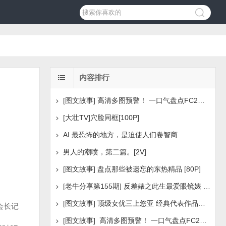
内容排行
[图文故事] 高清多图预警！ 一口气盘点FC2美少女系列之
[大壮TV]穴脸同框[100P]
AI 最恐怖的地方，是迫使人们卷智商
男人的潮喷，第二篇。[2V]
[图文故事] 盘点那些被遗忘的东热精品 [80P]
[老牛分享第155期] 反差婊之此生最爱眼镜婊 [160P]
[图文故事] 顶级女优三上悠亚 经典代表作品盘点 [288P
会长记
[图文故事] 高清多图预警！ 一口气盘点FC2美少女系列