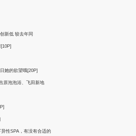
再创新低 较去年同
0P]
日她的欲望哦[20P]
（吉原泡泡浴、飞田新地
P]
］
下异性SPA，有没有合适的