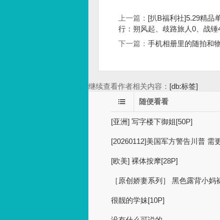
上一篇：
[扒B福利社]5.29
行：朔风起、歧路旅人0、战锤40
下一篇：
手机相册里的随拍和物
继续查看作者相关内容：
[db:标签]
随便看看
[亚洲] 写字楼下御姐[50P]
[20260112]美国军方警告川普
[欧美] 裸体按摩[28P]
［原创娇妻系列］ 黑色露背小妈
很靓的学妹[10P]
没有什么可说的