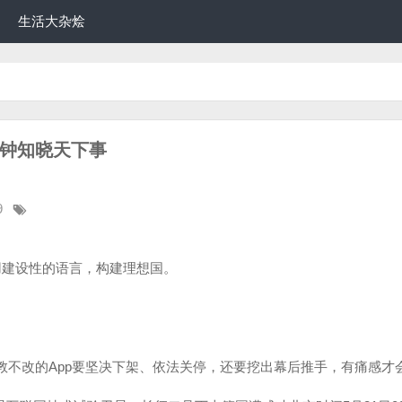
生活大杂烩
分钟知晓天下事
9
用建设性的语言，构建理想国。
屡教不改的App要坚决下架、依法关停，还要挖出幕后推手，有痛感才