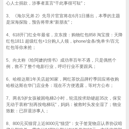
心人士捐款，涉事者直言“干此事很可耻”；
3、《海尔兄弟 2》先导片官宣将在6月1日播出，本季的主题
是深海探险，预告将带来“新朋友”；
4、618开门红全年最省，京东搜：购物红包858 淘宝搜：天降
红包1811 超级红包+1分购人人领，iphone/金条/免单卡/百元
红包等你来抢；
5、向太称《给阿嬷的情书》成功率百年不遇，只是偶然个
例，救不了整个电影行业，呼吁行业不要跟风；
6、哈根达斯1年关店超90家，网红茶饮品牌柠季回应将收购
哈根达斯在华门店业务：现在不方便透露，等对方公布；
7、两名9岁女孩被困电梯2小时，轮流按求助键超35次，保安
无动于衷称“别再按电梯玩”，妈妈：被救时头发全湿了；物业
致歉：已辞退涉事人；
8、800元买猫背上近8000元“猫贷”：女子签宠物店认养协议暗