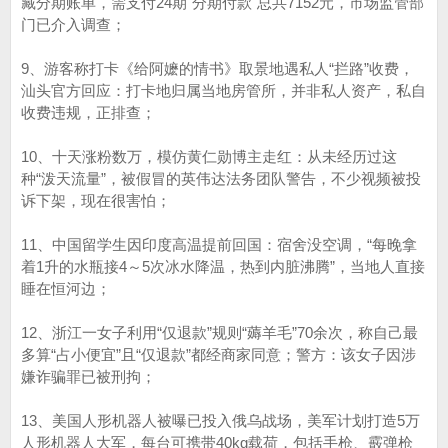
藏分期账单，需支付24期"分期付款"总共7152元，市场监管部
门已介入调查；
9、游客称打卡《给阿嬷的情书》取景地遇私人“拦路”收费，
汕头官方回应：打卡地归属当地房管所，并非私人资产，私自
收费违规，正排查；
10、十天涨粉数万，模仿黄仁勋博主走红：从未经历过这
种“泼天流量”，被假冒的英伟达法务团队警告，不少视频被投
诉下架，现在很害怕；
11、中国留学生因印度高温提前回国：宿舍没空调，“每晚拿
着1升的水瓶接4～5次冰水降温，热到内脏沸腾”，当地人直接
睡在恒河边；
12、浙江一女子利用“仅退款”规则“薅羊毛”70余次，称自己最
多算“占小便宜”且“仅退款”都经商家同意；警方：该女子因涉
嫌诈骗罪已被刑拘；
13、美国人形机器人被曝已投入俄乌战场，美军计划打造5万
人形机器人大军，每台可携带40kg载荷，包括手枪、霰弹枪