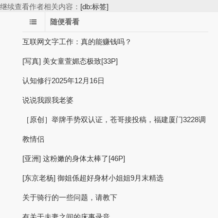
继续查看作者相关内容：
[db:标签]
随便看看
互联网文字工作：真的能赚钱吗？
[写真] 美女童萱媚态极致[33P]
认知修行2025年12月16日
说说我跟我老婆
［原创］举牌手势双认证，苍哥接投稿，福建厦门3228调
教情侣
[亚洲] 这粉嫩的身体太棒了[46P]
[东京老杨] 御姐係超好身材小姐姐9月末精选
关于骑行的一些问题，请教下
有关于夫妻之间的床事录音