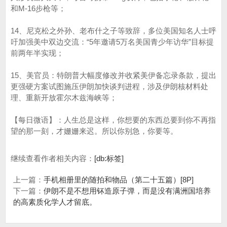
和M-16步枪等；
14、尼克松之外孙、老布什之子等致辞，多位美国知名人士呼
吁加强美中双边交流：“5年邀请5万名美国青少年访华”目标提
前两年半实现；
15、美官员：特朗普大幅度修改并收紧美伊备忘录条款，提出
更强硬方案试图施压伊朗加快谈判进程，涉及伊朗核材料处
理、重新开放霍尔木兹海峡等；
【每日微语】：人生总是这样，你想要的东西总要到你不再指
望的那一刻，才姗姗来迟。所以你别急，你要等。
继续查看作者相关内容：
[db:标签]
上一篇：
手机相册里的随拍和物品（第二十五篇）[8P]
下一篇：
伊朗不是不想用钚造原子弹，而是没有满洲国培养
的高素质化学人才留底。