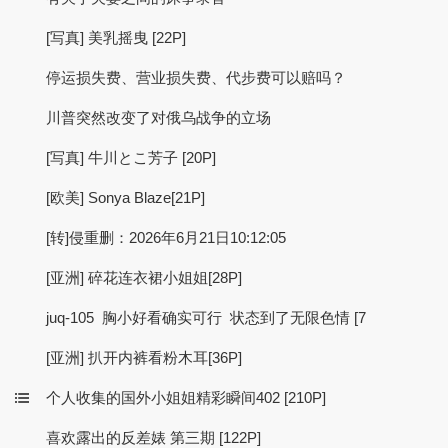
[写真] 美乳摇曳 [22P]
停运损失费、营业损失费、代步费可以赔吗？
川普突然改变了对俄乌战争的立场
[写真] 牛川とこ芳子 [20P]
[欧美] Sonya Blaze[21P]
[转]侵重删：2026年6月21日10:12:05
[亚洲] 碎花连衣裙小姐姐[28P]
juq-105 胸小好看确实可行 状态到了无限色情 [7
[亚洲] 扒开内裤看粉木耳[36P]
个人收集的国外小姐姐精彩瞬间402 [210P]
喜欢露出的反差婊 第三期 [122P]