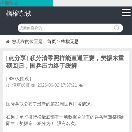
榴榴杂谈
榴榴杂谈
您现在的位置是：
首页
>
榴榴无忌
[点分享] 积分清零照样能直通正赛，樊振东重
磅回归，国乒压力终于缓解
|
930人围观 |
淺草妖姬
2026-06-02 17:37:21
国际乒联公布了最新的第22周世界排名情况。
在男子单打排行榜最底部有一项数据令所有的乒乓球迷都感到
陌生：樊振东、积分为0、没有名次。