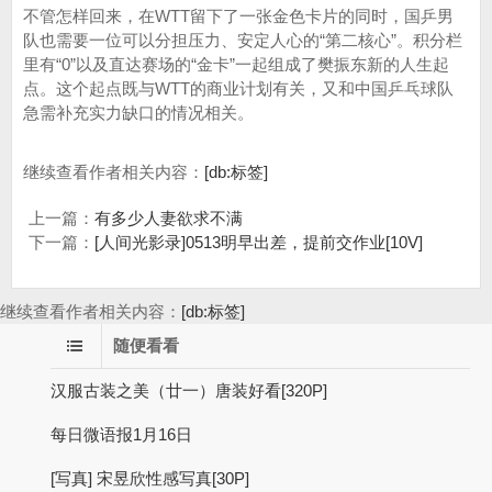
不管怎样回来，在WTT留下了一张金色卡片的同时，国乒男
队也需要一位可以分担压力、安定人心的“第二核心”。积分栏
里有“0”以及直达赛场的“金卡”一起组成了樊振东新的人生起
点。这个起点既与WTT的商业计划有关，又和中国乒乓球队
急需补充实力缺口的情况相关。
继续查看作者相关内容：
[db:标签]
上一篇：
有多少人妻欲求不满
下一篇：
[人间光影录]0513明早出差，提前交作业[10V]
继续查看作者相关内容：
[db:标签]
随便看看
汉服古装之美（廿一）唐装好看[320P]
每日微语报1月16日
[写真] 宋昱欣性感写真[30P]