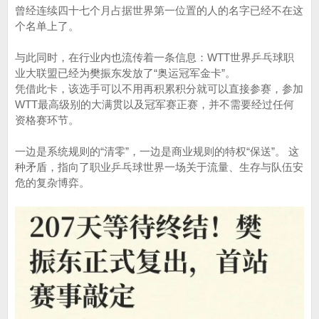
曾经连续四十七个月占据世界第一位置的人的名字已经不在这
个名单上了。
与此同时，在行业内也流传着一条信息：WTT世界乒乓球职
业大联盟已经为樊振东发放了“奥运冠军金卡”。
凭借此卡，该选手可以不用再积累积分就可以直接参赛，参加
WTT最高级别的大满贯以及冠军赛正赛，并不需要经过任何
资格赛环节。
一边是系统规则的“清零”，一边是商业规则的特权“保送”。 这
种矛盾，指向了职业乒乓球世界一场关于流量、生存与队伍安
危的复杂博弈。