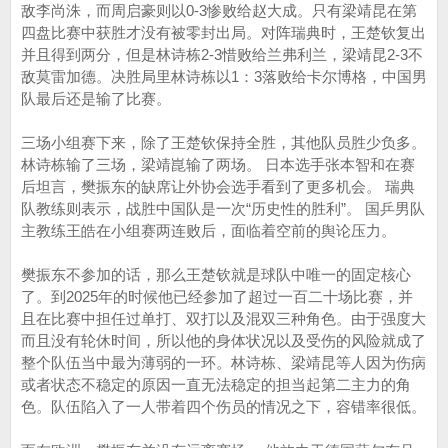
敌李尚洙，而周启豪则以0-3惨败给赵大成。只有梁靖昆在第
四盘比赛中获胜才没有被零封出局。对阵瑞典时，王楚钦复出
并且得到两分，但是林诗栋2-3惜败给兰弗利兰，梁靖昆2-3不
敌莫雷加德。决胜局里林诗栋以1：3落败给卡尔博格，中国男
队最后还是输了比赛。
三场小组赛下来，除了王楚钦保持全胜，其他队员胜少负多。
林诗栋输了三场，梁靖崑输了两场。 日本选手张本智和在赛
后坦言，樊振东的缺席让外协会选手看到了更多机会。 瑞典
队教练则表示，战胜中国队是一次“历史性的胜利”。 国乒男队
主教练王皓在小组赛两连败后，面临着空前的舆论压力。
樊振东不参加的话，那么王楚钦就是球队中唯一的固定核心
了。到2025年的时候他已经参加了超过一百二十场比赛，并
且在比赛中担任过单打、双打以及混双三种角色。由于强度大
而且没有轮休时间，所以他的身体状况以及受伤的风险就成了
整个队伍当中最为薄弱的一环。林诗栋、梁靖昆等人因为伤病
或者状态不稳定的原因一直无法稳定的担当起第二主力的角
色。队伍陷入了一人带着四个伤员的情况之下，容错率很低。