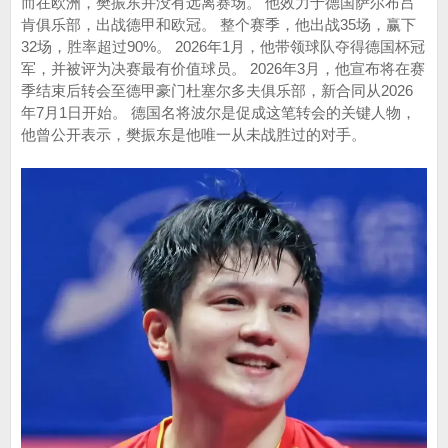
而在欧洲，樊振东并没有远离赛场。 他效力于德国萨尔布吕
肯俱乐部，出战德甲和欧冠。 整个赛季，他出战35场，赢下
32场，胜率超过90%。 2026年1月，他带领球队夺得德国杯冠
军，并被评为决赛最有价值球员。 2026年3月，他宣布将在赛
季结束后转会至德甲豪门杜塞尔多夫俱乐部，新合同从2026
年7月1日开始。 德国名将波尔是促成这笔转会的关键人物，
他曾公开表示，樊振东是他唯一从未战胜过的对手。