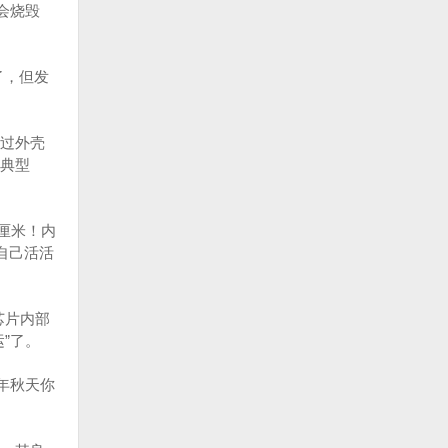
会烧毁
了，但发
过外壳
了典型
。
厘米！内
自己活活
芯片内部
”了。
年秋天你
。