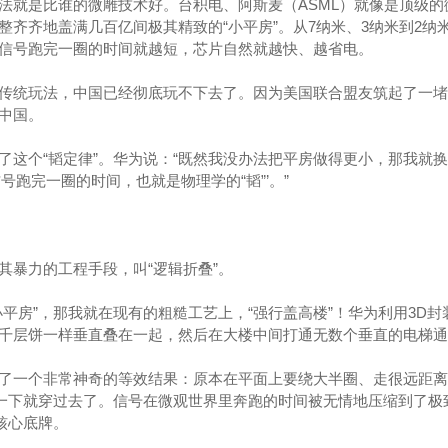
法就是比谁的微雕技术好。台积电、阿斯麦（ASML）就像是顶级的
整齐齐地盖满几百亿间极其精致的“小平房”。从7纳米、3纳米到2纳
信号跑完一圈的时间就越短，芯片自然就越快、越省电。
传统玩法，中国已经彻底玩不下去了。因为美国联合盟友筑起了一堵
中国。
了这个“韬定律”。华为说：“既然我没办法把平房做得更小，那我就
号跑完一圈的时间，也就是物理学的“韬”’。”
其暴力的工程手段，叫“逻辑折叠”。
平房”，那我就在现有的粗糙工艺上，“强行盖高楼”！华为利用3D封
千层饼一样垂直叠在一起，然后在大楼中间打通无数个垂直的电梯通
了一个非常神奇的等效结果：原本在平面上要绕大半圈、走很远距离
的一下就穿过去了。信号在微观世界里奔跑的时间被无情地压缩到了极
核心底牌。