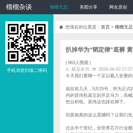
榴榴杂谈
榴榴杂谈
榴榴无忌
美图分享
网友原创
您现在的位置是：
首页
>
榴榴无忌
扒掉华为“韬定律”底裤 黄
|
963人围观 |
鏡花水月
2026-06-03 17:37
手机浏览扫描二维码
今天我们要聊一个足以载入史册的
就在前几天，5月25号，华为正
内的宣传机器立刻开足马力，高喊
把台积电、英伟达也踩在脚下。
但真相真的这么震撼吗？让我们先
过去半个世纪，全世界芯片行业都