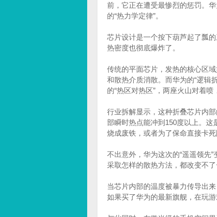
前，它正在遭受最惨烈的惩罚。华
的“热力学定律”。
芯片设计是一个按下葫芦起了瓢的
热密度也彻底爆炸了。
传统的平面芯片，发热的核心区域
和散热介质消散。而华为的“逻辑折
的“热区对热区”，两座火山对着喷
行业拆解显示，这种折叠芯片内部的
部瞬时热点能冲到150度以上。
烧成废铁，或者为了保命直接卡死
不出意外，华为这次的“遥遥领先
采取怎样的散热方法，都改变不了
当芯片内部的温度被暴力传导出来
如果买了华为的最新旗舰，在玩游