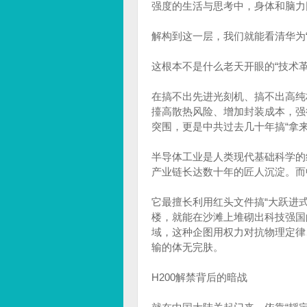
强度的生活与思考中，身体和脑力
解构到这一层，我们就能看清华为“
这根本不是什么老天开眼的“技术
在搞不出先进光刻机、搞不出高纯
擡高散热风险、增加封装成本，强
突围，更是中共过去几十年搞“拿
半导体工业是人类现代基础科学的
产业链长达数十年的匠人沉淀。而
它最擅长利用红头文件搞“大跃进
楼，就能在沙滩上堆砌出科技强国
域，这种企图用权力对抗物理定律
输的体无完肤。
H200解禁背后的暗战