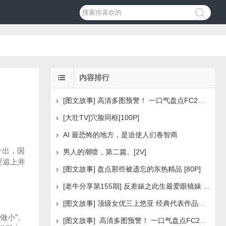
内容排行
[图文故事] 高清多图预警！ 一口气盘点FC2美少女系列之
[大壮TV]穴脸同框[100P]
AI 最恐怖的地方，是迫使人们卷智商
一出，国
男人的潮喷，第二篇。[2V]
要追上并
[图文故事] 盘点那些被遗忘的东热精品 [80P]
[老牛分享第155期] 反差婊之此生最爱眼镜婊 [160P]
[图文故事] 顶级女优三上悠亚 经典代表作品盘点 [288P
做小”。
[图文故事] 高清多图预警！ 一口气盘点FC2美少女系列