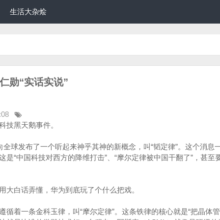
生活大杂烩
仁勋“实话实说”
:08
科技黑天鹅事件。
式向全球发布了一个听起来神乎其神的新概念，叫“韬定律”。这个消息
这是“中国科技对西方的降维打击”、“摩尔定律被中国干翻了”，甚至
用大白话弄懂，华为到底玩了个什么把戏。
遵循着一条金科玉律，叫“摩尔定律”。这条铁律的核心就是“把晶体管