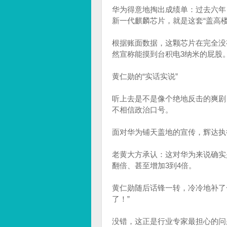
华为得意地掏出成绩单：过去六年，
新一代麒麟芯片，就是这套“盖高
根据账面数据，这颗芯片在完全没
然宣称能摸到台积电3纳米的屁股
黄仁勋的“实话实说”
听上去是不是像个绝地反击的爽剧
不相信政治口号。
面对华为铺天盖地的宣传，辉达执
老黄大方承认：这对华为来说确实
翻倍、甚至增加3到4倍。
黄仁勋随后话锋一转，冷冷地补了
了！”
没错，这正是行业专家最担心的问