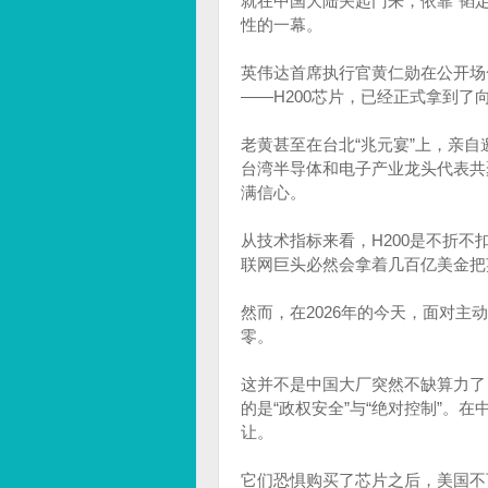
就在中国大陆关起门来，依靠“韬定
性的一幕。
英伟达首席执行官黄仁勋在公开场
——H200芯片，已经正式拿到
老黄甚至在台北“兆元宴”上，亲
台湾半导体和电子产业龙头代表共
满信心。
从技术指标来看，H200是不折不
联网巨头必然会拿着几百亿美金把
然而，在2026年的今天，面对主
零。
这并不是中国大厂突然不缺算力了
的是“政权安全”与“绝对控制”
让。
它们恐惧购买了芯片之后，美国不