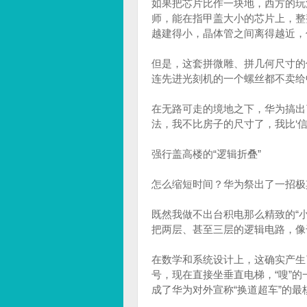
如果把芯片比作一块地，西方的玩
师，能在指甲盖大小的芯片上，整
越建得小，晶体管之间离得越近，
但是，这套拼微雕、拼几何尺寸的
连先进光刻机的一个螺丝都不卖给
在无路可走的境地之下，华为搞出
法，我不比房子的尺寸了，我比‘信
强行盖高楼的“逻辑折叠”
怎么缩短时间？华为祭出了一招极
既然我做不出台积电那么精致的“小
把两层、甚至三层的逻辑电路，像
在数学和系统设计上，这确实产生
号，现在直接坐垂直电梯，“嗖”
成了华为对外宣称“换道超车”的最