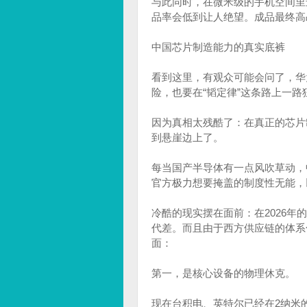
与此同时，在微米级的手机空间里
品率会低到让人绝望。成品最终高
中国芯片制造能力的真实底裤
看到这里，有观众可能会问了，华
险，也要在“韬定律”这条路上一路
因为真相太残酷了：在真正的芯片
到悬崖边上了。
每当国产半导体有一点风吹草动，
官方极力想要掩盖的制度性无能，
冷酷的现实摆在面前：在2026
代差。而且由于西方供应链的体系
面：
第一，是核心设备的物理休克。
现在台积电、英特尔已经在2纳米