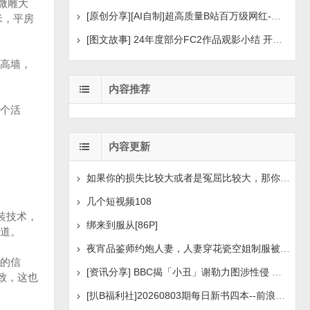
微雕大
[原创分享][AI自制]超高质量B站百万级网红-河野华粉丝
米，平房
[图文故事] 24年度部分FC2作品观影小结 开年王炸后续
高墙，
内容推荐
换个活
内容更新
如果你的损失比较大或者是冤屈比较大，那你想挽回损失或
几个短视频108
装技术，
绑来到服从[86P]
道。
夜宵品鉴师约炮人妻，人妻穿花瓷空姐制服被操[14P+1V]
的信
[资讯分享] BBC揭「小丑」谢勒力图涉性侵 疑化名诱骗
致，这也
[扒B福利社]20260803期每日新书四本--前浪后浪、实锤：