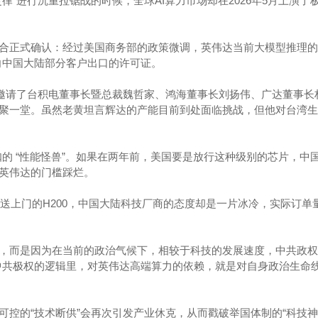
律”进行沉重拉锯战的时候，全球AI算力市场却在2026年5月上演了
合正式确认：经过美国商务部的政策微调，英伟达当前大模型推理的
了向中国大陆部分客户出口的许可证。
自邀请了台积电董事长暨总裁魏哲家、鸿海董事长刘扬伟、广达董事长
聚一堂。虽然老黄坦言辉达的产能目前到处面临挑战，但他对台湾生
扣的 “性能怪兽”。如果在两年前，美国要是放行这种级别的芯片，中
英伟达的门槛踩烂。
动送上门的H200，中国大陆科技厂商的态度却是一片冰冷，实际订单
，而是因为在当前的政治气候下，相较于科技的发展速度，中共政权
。在中共极权的逻辑里，对英伟达高端算力的依赖，就是对自身政治生命
可控的“技术断供”会再次引发产业休克，从而戳破举国体制的“科技神