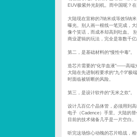
EUV极紫外光刻机。而中国呢？
大陆现在宣称的7纳米或等效5纳
曝光。别人画一根线一笔完成，大
像个笑话，而成本却高到吐血。 
商业逻辑的玩法，完全是靠数千亿
第二，是基础材料的“慢性中毒”。
造芯片需要的“化学血液”——高
大陆在先进制程要求的“九个9”
时面临被斩断的风险。
第三，是设计软件的“无米之炊”。
设计几百亿个晶体管，必须用到高端 
电子（Cadence）手里。大陆
目前的技术储备几乎是一片空白。
听完这场惊心动魄的芯片暗战，相