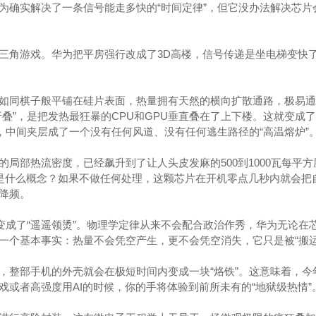
为确实解决了一条信号能走多快的“时间定律”，但它没办法解决芯片
三角游戏。华为把平房强行改成了3D高楼，信号传递是坐电梯变快
如同棋子般平铺在硅片表面，热量拥有天然的横向扩散通路，极易通
叠”，是把发热最狂暴的CPU和GPU垂直叠在了上下楼。这就变成
，中间夹层成了一个没有任何风道、没有任何逃生路径的“高温熔炉”
局部热流密度，已经飙升到了让人头皮发麻的500到1000瓦每平方
这是什么概念？如果不做任何处理，这颗芯片在开机零点几秒内就会把
降频。
”变成了“遥遥领烫”。物理学定律从来不会配合政治作秀，华为无论在
一个基本事实：热量不会凭空产生，更不会凭空消失，它只是被“搬运
，整部手机的外壳就会在极短时间内变成一块“烙铁”。这意味着，今
戏或者高强度用AI的时候，你的手将体验到前所未有的“地狱级热情”