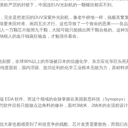
在美欧严厉的封锁下，中国连EUV光刻机的一颗螺丝都买不到。
米，完全是把老旧的DUV深紫外光刻机，像老牛耕地一样，搞极其繁
陆要来回对准、画四五次才行。这也导致了一个致命的恶果——良品
别人一万颗芯片能用九千颗，大陆可能只能挑出两千颗合格的。这种
纳税人的血汗钱疯狂输血，才勉强吊着命。
端光刻胶，全球90%以上的市场被日本的信越化学、东京应化等巨头死
极端纯度面前，国内浮躁、急功近利的化学工业根本无能为力，原材料
EDA 软件。而这个领域的命脉掌握在美国新思科技（Synopsys
的替代软件目前只能做点边角料的修补，面对3纳米、2纳米的全流程设
信大家也都感受到了科技竞争的残酷。芯片发烫需要散热，而我们在