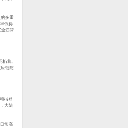
复的多重
率低得
完全违背
死掐着。
供应链随
）和楷登
计，大陆
日常高