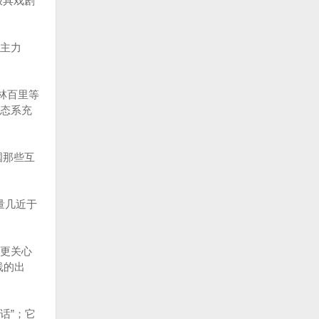
极具戏剧
主力
林百里等
态系充
国那些互
量几近于
更关心
线的出
话”；它