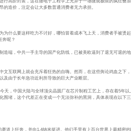
进行高阶封装，这在微电子工程学上无异于一场微观极限的疯狂叠加
昂的造价，注定会让大多数普通消费者无力承担。
为为什么要这样吃力不讨好，哪怕冒着成本飞上天，消费者手被烫起
狂奔呢？
制造端，中共一手主导的国产化防线，已被美欧逼到了退无可退的地
中文互联网上就会充斥着狂热的自嗨。然而，在这些舆论鸡血之下，
以及由于长年急功近利所导致的巨大产业断层。
年的今天，中国大陆与全球顶尖晶圆厂在芯片制程工艺上，存在着5年以
化围堵，这个代差正在变成一个无法弥补的黑洞，具体表现在以下三
的赛道上狂奔，并向1.4纳米挺进。他们手里有上百台世界上最精密的