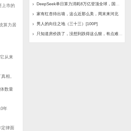
DeepSeek单日算力消耗8万亿登顶全球，国产AI浪潮是否迎
要上市的
家有红杏待出墙，这么近那么美，周末来河北
男人的向往之地（三十三）[100P]
统算力居
只知道房价跌了，没想到跌得这么狠，有点难受啊！
它从来
了真相。
体数量
0年
学定律面