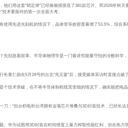
他们用这套“韬定律”已经偷偷摸摸造了381款芯片。而2026年秋天
楼”技术要面对的第一次全面大考。
有使用先进光刻机的情况下，晶体管等效密度暴增了53.5%，综合系
。
？先别急着鼓掌。半导体物理学是一门最讲究能量守恒的冷酷科学，
行长黄仁勋在5月28号的台北“兆元宴”后，接受媒体采访时直接点破
是个技术突破，在不将半导体制程线宽变细的情况下，确实能把电晶
一刀：“但台积电和台湾拥有这项芯片堆叠与3D封装技术，已经长达1
题。华为试图用3D封装在时间维度上暴力榨取性能红利，但在热力