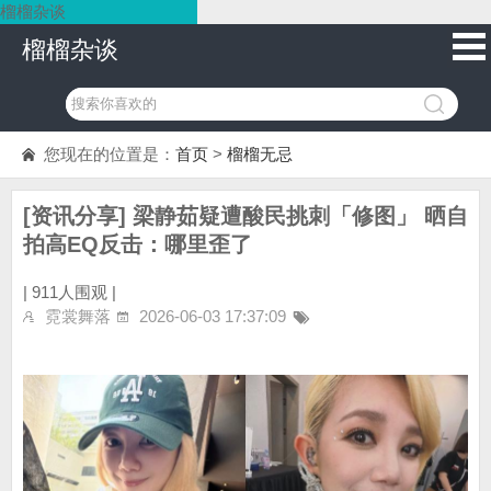
榴榴杂谈
榴榴杂谈
您现在的位置是：
首页
>
榴榴无忌
[资讯分享] 梁静茹疑遭酸民挑刺「修图」 晒自
拍高EQ反击：哪里歪了
|
911人围观 |
霓裳舞落
2026-06-03 17:37:09