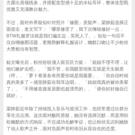
方露出肩颈线条，并搭配造型感十足的水钻耳环，整体造型既
优雅又充满舞台魅力。
不过，面对外界疑似针对照片「修图」质疑声，梁静茹选择正
面迎击，发文写下：「哪里修歪了，我下次继续修好一点，
BTW礼服穿法就是我们偏左边，笑死人了。」短短一句话不
仅自嘲修图话题，更顺势解释礼服设计，幽默口吻让不少粉丝
大赞相当有智慧。
贴文曝光后，粉丝纷纷涌入留言区力挺：「姐姐不理不理，让
他们嫉妒去吧」、「我不管，在我眼里咱鱼宝就是天生丽质
（哼」、「萝卜青菜各有所爱你就是我最爱」、「你自信时候
真的美多了～感觉静茹在我耳边唱」、「姐姐我真的被你美晕
了」、「不用修直接发原图也超漂亮的」、「请你好好做自己
就好」。
梁静茹近年除了持续投入音乐与巡演工作，也经常透过社群分
享生活点滴。这次面对酸民质疑，她没有选择沉默，而是用轻
松幽默的方式响应，不仅成功化解争议，也让粉丝见识到她除
了动人歌声之外，面对负面声音时依旧从容自在的态度。