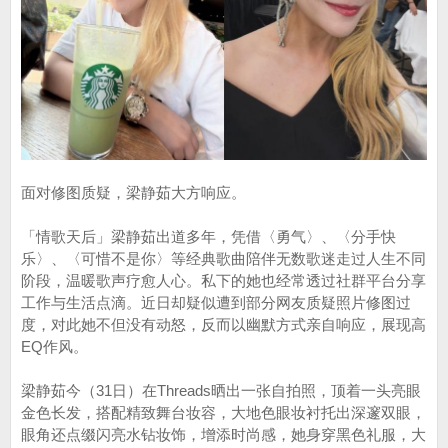
面对修图质疑，梁静茹大方响应。
「情歌天后」梁静茹出道多年，凭借〈勇气〉、〈分手快
乐〉、〈可惜不是你〉等经典歌曲陪伴无数歌迷走过人生不同
阶段，温暖歌声疗愈人心。私下的她也经常透过社群平台分享
工作与生活点滴。近日却疑似遭到部分网友质疑照片修图过
度，对此她不但没有动怒，反而以幽默方式亲自响应，展现高
EQ作风。
梁静茹今（31日）在Threads晒出一张自拍照，顶着一头亮眼
金色长发，搭配精致舞台妆容，大地色眼妆衬托出深邃双眼，
眼角还点缀闪亮水钻妆饰，增添时尚感，她身穿黑色礼服，大