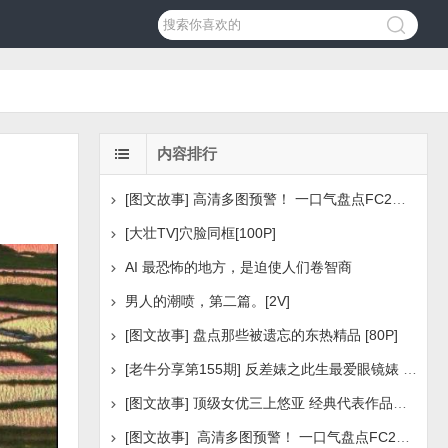
内容排行
[图文故事] 高清多图预警！ 一口气盘点FC2美少女系列之
[大壮TV]穴脸同框[100P]
AI 最恐怖的地方，是迫使人们卷智商
男人的潮喷，第二篇。[2V]
[图文故事] 盘点那些被遗忘的东热精品 [80P]
[老牛分享第155期] 反差婊之此生最爱眼镜婊 [160P]
[图文故事] 顶级女优三上悠亚 经典代表作品盘点 [288P
[图文故事] 高清多图预警！ 一口气盘点FC2美少女系列