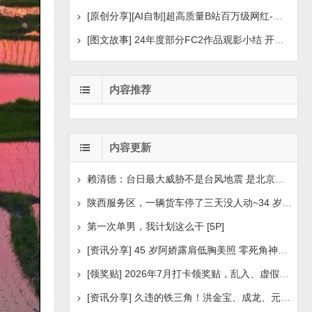
[原创分享][AI自制]超高质量B站百万级网红-河野华粉丝
[图文故事] 24年度部分FC2作品观影小结 开年王炸后续
内容推荐
内容更新
赖清德：台日最大威胁不是台风地震 是北京侵扰胁迫
陕西服务区，一辆货车停了三天没人动~34 岁司机早已离世
第一次单男，我计划这么干 [5P]
[资讯分享] 45 岁阿娇露肩低胸美照 零死角神颜瘦身状
[领奖贴] 2026年7月打卡领奖贴，乱入、虚假领奖禁言，领取
[资讯分享] 久违的铁三角！洪金宝、成龙、元彪最新合照