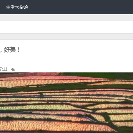
生活大杂烩
，好美！
7:11