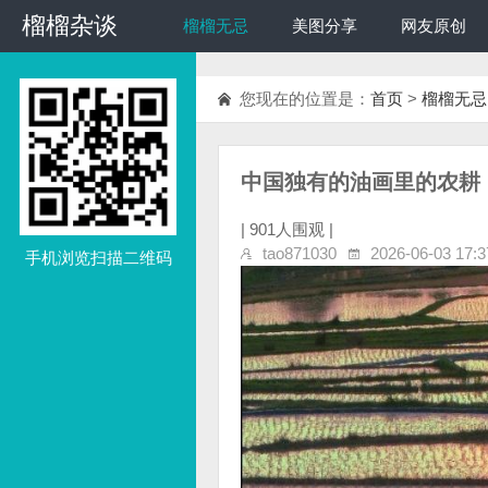
榴榴杂谈
榴榴杂谈
榴榴无忌
美图分享
网友原创
您现在的位置是：
首页
>
榴榴无忌
中国独有的油画里的农耕
|
901人围观 |
tao871030
2026-06-03 17:3
手机浏览扫描二维码