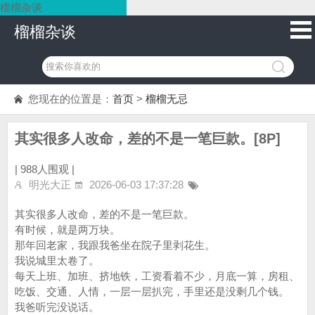
榴榴杂谈
榴榴杂谈
您现在的位置是：
首页
>
榴榴无忌
其实很多人改命，差的不是一笔巨款。[8P]
|
988人围观 |
明光大正
2026-06-03 17:37:28
其实很多人改命，差的不是一笔巨款。
有时候，就是两万块。
那年回老家，我跟我爸坐在院子里剥花生。
我说城里太卷了。
每天上班、加班、挤地铁，工资看着不少，月底一算，房租、
吃饭、交通、人情，一层一层扒完，手里还是没剩几个钱。
我爸听完没说话。