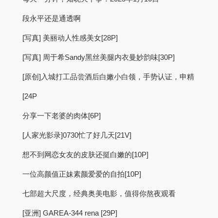
段永平还是通透啊
[写真] 美丽动人性感美女[28P]
[写真] 周于希Sandy黑丝美腿内衣曼妙韵味[30P]
[原创]入城打工品尝酒后白嫩小白领，手势认证，申精
[24P
分享一下老婆的肉体[6P]
[人家光影录]0730忙了好几天[21V]
想不到网恋女友的皮肤还挺白嫩的[10P]
一位高颜值正妹素颜爱爱的自拍[10P]
七部超大尺度，经典奥美电影，值得你熬夜观看
[亚洲] GAREA-344 rena [29P]