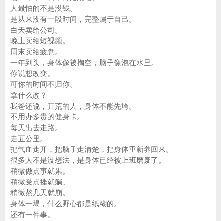
人最怕的不是没钱。
是从来没有一段时间，完整属于自己。
白天卖给公司。
晚上卖给短视频。
周末卖给疲惫。
一年到头，身体像被掏空，脑子像泡在水里。
你说想改变。
可你的时间不归你。
拿什么改？
我爸还说，开荒的人，身体不能先垮。
不用办多贵的健身卡。
每天出去走路。
走五公里。
把气血走开，把脑子走清楚，把身体重新养回来。
很多人不是没想法，是身体已经被上班磨废了。
稍微做点事就累。
稍微受点挫就躺。
稍微熬几天就崩。
身体一塌，什么野心都是纸糊的。
还有一件事。