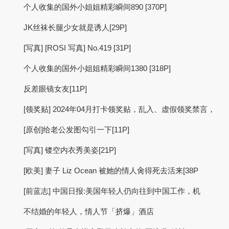
个人收集的国外小姐姐精彩瞬间890 [370P]
JK丝袜长腿少女就是诱人[29P]
[写真] [ROSI 写真] No.419 [31P]
个人收集的国外小姐姐精彩瞬间1380 [318P]
反差眼镜女友[11P]
[领奖贴] 2024年04月打卡领奖贴，乱入、虚假领奖禁言，
[原创]给老公发图勾引一下[11P]
[写真] 镂空内衣秀美姿[21P]
[欧美] 妻子 Liz Ocean 被她的情人肏得死去活来[38P
[前蓝志] 中国日报:美国年轻人仍向往到中国工作，机
不结婚的年轻人，情人节「挤爆」酒店