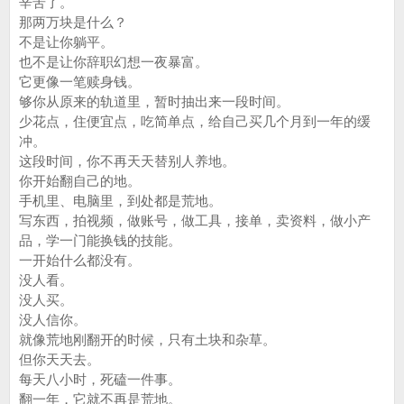
辛苦了。
那两万块是什么？
不是让你躺平。
也不是让你辞职幻想一夜暴富。
它更像一笔赎身钱。
够你从原来的轨道里，暂时抽出来一段时间。
少花点，住便宜点，吃简单点，给自己买几个月到一年的缓
冲。
这段时间，你不再天天替别人养地。
你开始翻自己的地。
手机里、电脑里，到处都是荒地。
写东西，拍视频，做账号，做工具，接单，卖资料，做小产
品，学一门能换钱的技能。
一开始什么都没有。
没人看。
没人买。
没人信你。
就像荒地刚翻开的时候，只有土块和杂草。
但你天天去。
每天八小时，死磕一件事。
翻一年，它就不再是荒地。