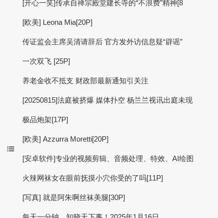
[开心一笑]传承自禅宗殿堂建长寺的“不浪费”精神[8
[欧美] Leona Mia[20P]
传证监会主席吴清请辞后 官方发外访信息疑“辟谣”
一次双飞 [25P]
养老金收不抵支 财政部最新通知引关注
[20250815]法庭被挤爆 媒体扑空 杨兰兰视讯出庭未现
极品炮架[17P]
[欧美] Azzurra Moretti[20P]
[安卓软件]专业的视频剪辑、音频处理、特效、AI绘图
火辣网袜女在眼前抚摸小穴你受的了吗[11P]
[写真] 就是阿朱啊丝袜美腿[30P]
每天一分钟，知晓天下事！2025年1月16日