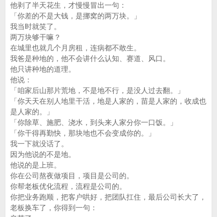
他剥了半天花生，才慢慢冒出一句：
「你差的不是大钱，是挪窝的两万块。」
我当时就笑了。
两万块够干嘛？
在城里也就几个月房租，连病都不敢生。
我爸是种地的，他不会讲什么认知、赛道、风口。
他只讲种地的道理。
他说：
「咱家后山那片荒地，不是地不行，是没人过去翻。」
「你天天在别人地里干活，地是人家的，苗是人家的，收成也
是人家的。」
「你除草、施肥、浇水，到头来人家分你一口饭。」
「你干得再勤快，那块地也不会变成你的。」
我一下就没话了。
因为他说的不是地。
他说的是上班。
你在公司熬夜做项目，项目是公司的。
你帮老板优化流程，流程是公司的。
你把业务跑顺，把客户哄好，把团队扛住，最后公司长大了，
老板换车了，你得到一句：