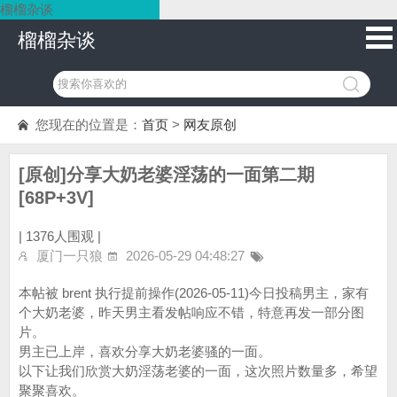
榴榴杂谈
榴榴杂谈
您现在的位置是：
首页
>
网友原创
[原创]分享大奶老婆淫荡的一面第二期
[68P+3V]
|
1376人围观 |
厦门一只狼
2026-05-29 04:48:27
本帖被 brent 执行提前操作(2026-05-11)今日投稿男主，家有
个大奶老婆，昨天男主看发帖响应不错，特意再发一部分图
片。
男主已上岸，喜欢分享大奶老婆骚的一面。
以下让我们欣赏大奶淫荡老婆的一面，这次照片数量多，希望
聚聚喜欢。