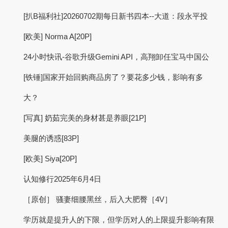
[扒B福利社]20260702期每日新书四本--大道：段永平投
[欧美] Norma A[20P]
24小时快讯-谷歌升级Gemini API，高翔卸任宝马中国公
[铁锤]国家开始回购商品房了？要花多少钱，影响有多
大？
[写真] 奶茹完美的身材甚是养眼[21P]
美腿的诱惑[83P]
[欧美] Siya[20P]
认知修行2025年6月4日
［原创］ 骚妻细腰黑丝，后入大肥臀［4V］
学历就是提升人的下限，但学历对人的上限提升影响有限