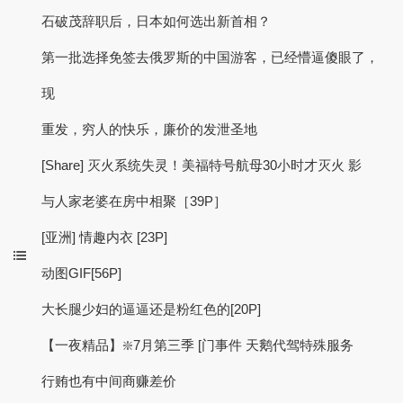
石破茂辞职后，日本如何选出新首相？
第一批选择免签去俄罗斯的中国游客，已经懵逼傻眼了，
现
重发，穷人的快乐，廉价的发泄圣地
[Share] 灭火系统失灵！美福特号航母30小时才灭火 影
与人家老婆在房中相聚［39P］
[亚洲] 情趣内衣 [23P]
动图GIF[56P]
大长腿少妇的逼逼还是粉红色的[20P]
【一夜精品】❇️7月第三季 [门事件 天鹅代驾特殊服务
行贿也有中间商赚差价