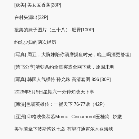
[欧美] 美女爱香蕉[28P]
在村头漏出[22P]
搜集的妹子图片（三十八）-肥臀[100P]
约炮少妇的两次经历
[写真] 周五，大胸妹陪你消磨摸鱼时光，晚上喝酒更舒坦[
[禁书分享]清朝条约全集突遭全网下载，原因未明
[写真] 韩国人气模特 孙允珠 高清套图 896 [30P]
2026年5月9日星期六一分钟知晓天下事
[韩漫]色鵰英雄传：一捅天下 76-77话（42P）
[亚洲] 印格映像慕慕Momo--Cinnamoroll玉桂狗--娇嫩
美军若拿下波斯湾这七岛 有望打通霍尔木兹海峡