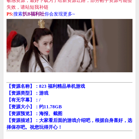
敏感资源，最好下载为了给新资源让路，部分帖子资源可能会
失效，请站短我补链
PS:
搜索
扒B福利社
你会发现更多~
【资源名称】：823 福利精品单机游戏
【资源类型】：游戏
【有无字幕】：/
【资源大小】：约11.78GB
【资源预览】：海报、截图
【资源描述】：大家看后面的游戏介绍吧，根据自身喜好，选
择保存吧。祝您玩得开心！