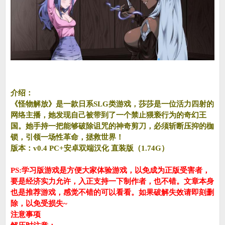
介绍：
《怪物解放》是一款日系SLG类游戏，莎莎是一位活力四射的
网络主播，她发现自己被带到了一个禁止猥亵行为的奇幻王
国。她手持一把能够破除诅咒的神奇剪刀，必须斩断压抑的枷
锁，引领一场性革命，拯救世界！
版本：v0.4 PC+安卓双端汉化 直装版（1.74G）
PS:学习版游戏是方便大家体验游戏，以免成为正版受害者，
要是经济实力允许，入正支持一下制作者，也不错。文章本身
也是推荐游戏，感觉不错的可以看看。如果破解失效请即刻删
除，以免受损失~
注意事项