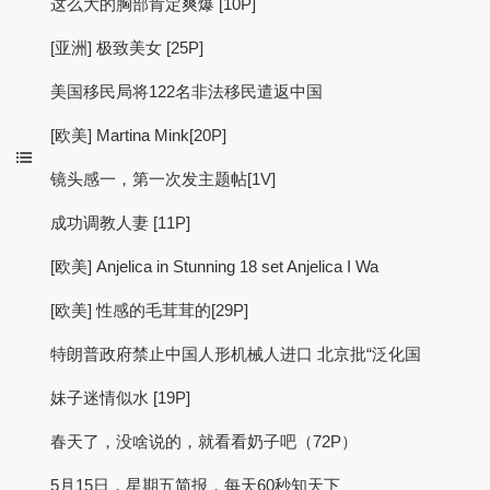
这么大的胸部肯定爽爆 [10P]
[亚洲] 极致美女 [25P]
美国移民局将122名非法移民遣返中国
[欧美] Martina Mink[20P]
镜头感一，第一次发主题帖[1V]
成功调教人妻 [11P]
[欧美] Anjelica in Stunning 18 set Anjelica I Wa
[欧美] 性感的毛茸茸的[29P]
特朗普政府禁止中国人形机械人进口 北京批“泛化国
妹子迷情似水 [19P]
春天了，没啥说的，就看看奶子吧（72P）
5月15日，星期五简报，每天60秒知天下