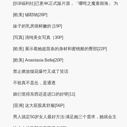
[扒B福利社]已更4K正式版片源，「哪咤之魔童闹海」 为
[欧美] 锡耶纳[28P]
妹子的乳房很鲜嫩的 [19P]
[写真] 清纯美女写真［30P]
[欧美] 展示着她超苗条的身材和蜜桃般的臀部[22P]
[欧美] Anastasia Bella[20P]
禁止燃放烟花爆竹又成了笑话
不较真不是怂，是通透
娘们觉得东西还是进口的好呀[11]
[亚洲] 这大屁股真舒服[56P]
男人搞定50岁女人最好方法:满足她三个需求，她就会主