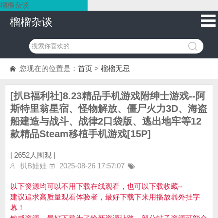
榴榴杂谈
榴榴杂谈
您现在的位置是：
首页
>
榴榴无忌
[扒B福利社]8.23精品手机游戏附绅士游戏--阿
斯特里翁星宿、怪物解放、僵尸火力3D、海盗
船建造与战斗、战律2口袋版、逃出地牢等12
款精品Steam移植手机游戏[15P]
|
2652人围观 |
扒B娃娃
2025-08-26 17:57:07
以下资源均可以不用下载在线观看，也可以下载收藏~
建议追求高质量观看体验者，最好下载下来用播放器外挂字
幕！