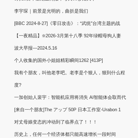
李宇琛｜前景是光明的，曲折是我们
[BBC 2024-8-27]《零日攻击》：“武统”台湾主题的战
【一夜精品】❇️2026-3月第十八季 92年绿帽母狗人妻
波大早报—2024.5.16
个人收集的国外小姐姐精彩瞬间1262 [413P]
我有个朋友，叫他老李吧。老李是个狠人，狠到什么程
度?
一加创始人裴宇：智能机应用将消失 AI智能体会取而代
[来自一个朋友]The アップ 50P 日本工作室-Urabon 1
对丈母娘变态的冲动到了临界点了！！！
历史上，任何一个经济体都只能高速增长一段时间