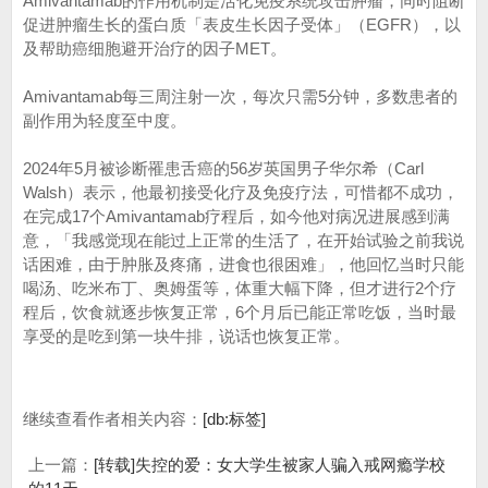
Amivantamab的作用机制是活化免疫系统攻击肿瘤，同时阻断
促进肿瘤生长的蛋白质「表皮生长因子受体」（EGFR），以
及帮助癌细胞避开治疗的因子MET。
Amivantamab每三周注射一次，每次只需5分钟，多数患者的
副作用为轻度至中度。
2024年5月被诊断罹患舌癌的56岁英国男子华尔希（Carl
Walsh）表示，他最初接受化疗及免疫疗法，可惜都不成功，
在完成17个Amivantamab疗程后，如今他对病况进展感到满
意，「我感觉现在能过上正常的生活了，在开始试验之前我说
话困难，由于肿胀及疼痛，进食也很困难」，他回忆当时只能
喝汤、吃米布丁、奥姆蛋等，体重大幅下降，但才进行2个疗
程后，饮食就逐步恢复正常，6个月后已能正常吃饭，当时最
享受的是吃到第一块牛排，说话也恢复正常。
继续查看作者相关内容：
[db:标签]
上一篇：
[转载]失控的爱：女大学生被家人骗入戒网瘾学校