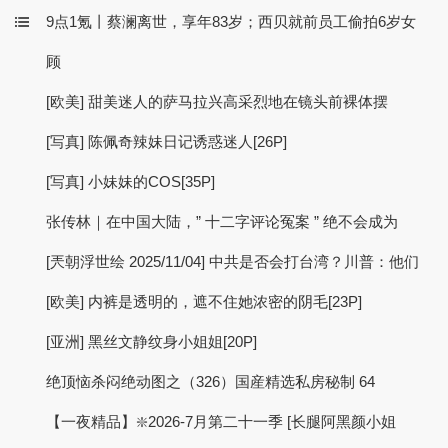
9点1氪丨蔡澜离世，享年83岁；西贝就前员工偷拍6岁女
顾
[欧美] 甜美迷人的萨马拉兴高采烈地在镜头前裸体摆
[写真] 陈佩奇辣妹日记诱惑迷人[26P]
[写真] 小妹妹的COS[35P]
张传林｜在中国大陆，” 十二字评论冤案 ” 绝不会成为
[兲朝浮世绘 2025/11/04] 中共是否会打台湾？川普：他们
[欧美] 内裤是透明的，遮不住她浓密的阴毛[23P]
[亚洲] 黑丝文静纹身小姐姐[20P]
绝顶恼杀闷绝动图之（326）国産精选私房秘制 64
【一夜精品】❇️2026-7月第二十一季 [长腿阿黑颜小姐