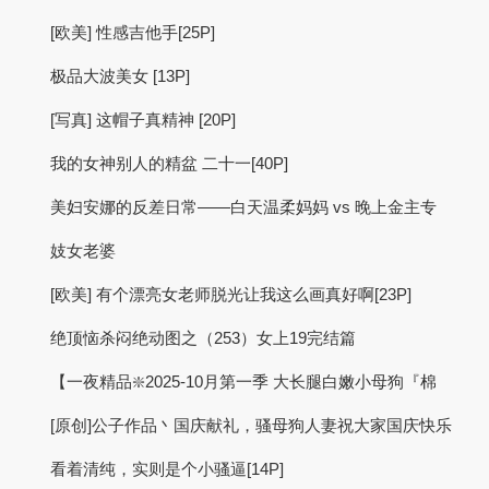
[欧美] 性感吉他手[25P]
极品大波美女 [13P]
[写真] 这帽子真精神 [20P]
我的女神别人的精盆 二十一[40P]
美妇安娜的反差日常——白天温柔妈妈 vs 晚上金主专
妓女老婆
[欧美] 有个漂亮女老师脱光让我这么画真好啊[23P]
绝顶恼杀闷绝动图之（253）女上19完结篇
【一夜精品❇️2025-10月第一季 大长腿白嫩小母狗『棉
[原创]公子作品丶国庆献礼，骚母狗人妻祝大家国庆快乐
看着清纯，实则是个小骚逼[14P]