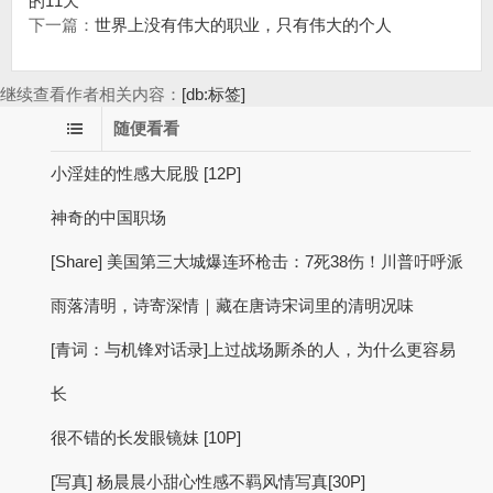
的11天
下一篇：
世界上没有伟大的职业，只有伟大的个人
继续查看作者相关内容：
[db:标签]
随便看看
小淫娃的性感大屁股 [12P]
神奇的中国职场
[Share] 美国第三大城爆连环枪击：7死38伤！川普吁呼派
雨落清明，诗寄深情｜藏在唐诗宋词里的清明况味
[青词：与机锋对话录]上过战场厮杀的人，为什么更容易
长
很不错的长发眼镜妹 [10P]
[写真] 杨晨晨小甜心性感不羁风情写真[30P]