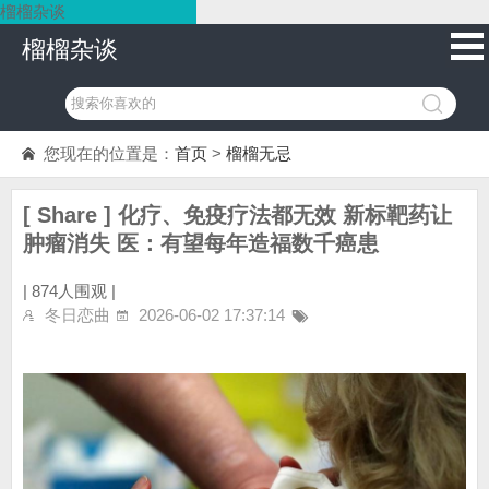
榴榴杂谈
榴榴杂谈
您现在的位置是：
首页
>
榴榴无忌
[ Share ] 化疗、免疫疗法都无效 新标靶药让
肿瘤消失 医：有望每年造福数千癌患
|
874人围观 |
冬日恋曲
2026-06-02 17:37:14