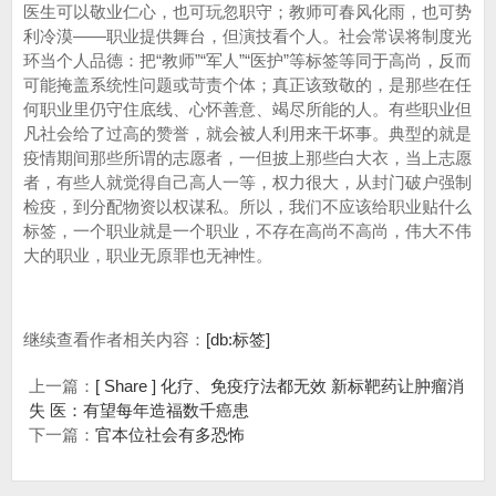
医生可以敬业仁心，也可玩忽职守；教师可春风化雨，也可势
利冷漠——职业提供舞台，但演技看个人。社会常误将制度光
环当个人品德‌：把“教师”“军人”“医护”等标签等同于高尚，反而
可能掩盖系统性问题或苛责个体；真正该致敬的，是那些‌在任
何职业里仍守住底线、心怀善意、竭尽所能的人‌。有些职业但
凡社会给了过高的赞誉，就会被人利用来干坏事。典型的就是
疫情期间那些所谓的志愿者，一但披上那些白大衣，当上志愿
者，有些人就觉得自己高人一等，权力很大，从封门破户强制
检疫，到分配物资以权谋私。所以，我们不应该给职业贴什么
标签，一个职业就是一个职业，不存在高尚不高尚，伟大不伟
大的职业，职业无原罪也无神性‌。
继续查看作者相关内容：
[db:标签]
上一篇：
[ Share ] 化疗、免疫疗法都无效 新标靶药让肿瘤消
失 医：有望每年造福数千癌患
下一篇：
官本位社会有多恐怖