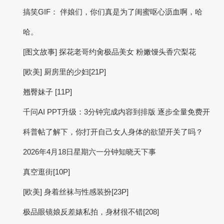
搞笑GIF： 伴娘们，你们真是为了闺蜜呕心沥血啊，哈
哈。
[图文故事] 探花老哥约肏极品美女 粉嫩馒头香穴梨花
[欧美] 厨房里的少妇[21P]
翘臀妹子 [11P]
千问AI PPT升级：3分钟完成内容到排版 逐步全量免费开
科普帖了解下，你打开自己女人身体的欲望开关了吗？
2026年4月18日星期六一分钟知晓天下事
真空逛街[10P]
[欧美] 身着丝袜与性感装扮[23P]
极品眼镜娘反差婊私拍，身材很不错[208]