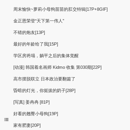
周末愉快~萝莉小母狗苗苗的肛交特辑[17P+8GIF]
金正恩荣登“天下第一伟人”
不错的炮友[13P]
最好的年龄给了我[15P]
学区房坍塌，躺平之后的集体觉醒
[动漫] 韩国着名画师 Kidmo 收集 第030期[22P]
高市摆脱联立 日本政治要翻篇了
昏暗的灯光，你挺拔的奶子[28P]
[写真] 姜冉冉 [81P]
好看的翘臀小母狗[19P]
家有肥妻[20P]