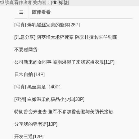
继续查看作者相关内容：
[db:标签]
随便看看
[写真] 爆乳黑丝完美的躯体[28P]
[讯息分享] 阴茎增大术猝死案 隔天杜撰名医任副院
不要碰网贷
公司新来的女同事 被雨淋湿了来我家换衣服[11P]
日常自拍 [14P]
[写真] 黑丝美足［40P］
[亚洲] 白嫩温柔的极品小少妇[30P]
特朗普变来变去 董军不参加香会避与美防长接触
分享我的骚老婆[10P]
开发三通[12P]