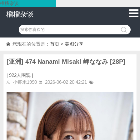
榴榴杂谈
榴榴杂谈
您现在的位置是：
首页
>
美图分享
[亚洲] 474 Nanami Misaki 岬ななみ [28P]
|
922人围观 |
小虾米1990
2026-06-02 20:42:21